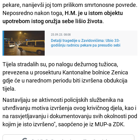
pekare, nanijevši joj tom prilikom smrtonosne povrede.
Neposredno nakon toga,
H.M. je u istom objektu
upotrebom istog oružja sebe lišio života
.
25.09.23. 08:08
Detalji tragedije u Zavidovićima: Ubio 33-
godišnju radnicu pekare pa presudio sebi
Tijela stradalih su, po nalogu dežurnog tužioca,
prevezena u prosekturu Kantonalne bolnice Zenica
gdje će u narednom periodu biti izvršena obdukcija
tijela.
Nastavljaju se aktivnosti policijskih službenika na
utvrđivanju motiva izvršenja ovog krivičnog djela, kao i
na rasvjetljavanju i dokumentovanju svih okolnosti pod
kojim je isto izvršeno", saopćeno je iz MUP-a ZDK.