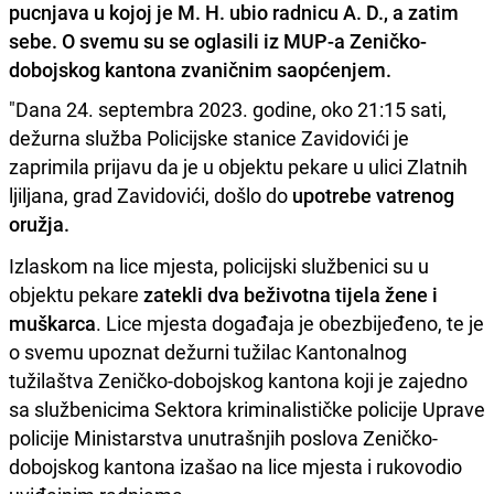
pucnjava u kojoj je M. H. ubio radnicu A. D., a zatim
sebe. O svemu su se oglasili iz MUP-a Zeničko-
dobojskog kantona zvaničnim saopćenjem.
"Dana 24. septembra 2023. godine, oko 21:15 sati,
dežurna služba Policijske stanice Zavidovići je
zaprimila prijavu da je u objektu pekare u ulici Zlatnih
ljiljana, grad Zavidovići, došlo do
upotrebe vatrenog
oružja.
Izlaskom na lice mjesta, policijski službenici su u
objektu pekare
zatekli dva beživotna tijela žene i
muškarca
. Lice mjesta događaja je obezbijeđeno, te je
o svemu upoznat dežurni tužilac Kantonalnog
tužilaštva Zeničko-dobojskog kantona koji je zajedno
sa službenicima Sektora kriminalističke policije Uprave
policije Ministarstva unutrašnjih poslova Zeničko-
dobojskog kantona izašao na lice mjesta i rukovodio