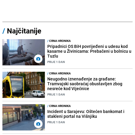
/
Najčitanije
/
CRNA HRONIKA
Pripadnici OS BiH povrijeđeni u udesu kod
kasarne u Živinicama: Prebačeni u bolnicu u
Tuzlu
PRIJE 1 DAN
/
CRNA HRONIKA
Neugodno iznenađenje za građane:
Tramvajski saobraćaj obustavljen zbog
nesreće kod Vijećnice
PRIJE 1 DAN
/
CRNA HRONIKA
Incident u Sarajevu: Oštećen bankomat i
stakleni portal na Višnjiku
PRIJE 1 DAN