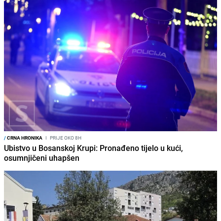
/
CRNA HRONIKA
I
PRIJE OKO 8H
Ubistvo u Bosanskoj Krupi: Pronađeno tijelo u kući,
osumnjičeni uhapšen