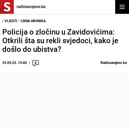
Otvor
/
VIJESTI
/
CRNA HRONIKA
Policija o zločinu u Zavidovićima:
Otkrili šta su rekli svjedoci, kako je
došlo do ubistva?
25.09.23. 15:40
Radiosarajevo.ba
0