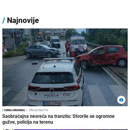
/
Najnovije
/
CRNA HRONIKA
I
PRIJE OKO 7H
Saobraćajna nesreća na tranzitu: Stvorile se ogromne
gužve, policija na terenu