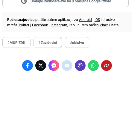
Dodajte Radiosarajevo.ba u omiljene Google izvore
Radiosarajevo.ba
pratite putem aplikacije za
Android
|
iOS
i društvenih
mreža
Twitter
|
Facebook
|
Instagram
, kao i putem našeg
Viber
Chata.
#MUP ZDK
#Zavidovići
#ubistvo