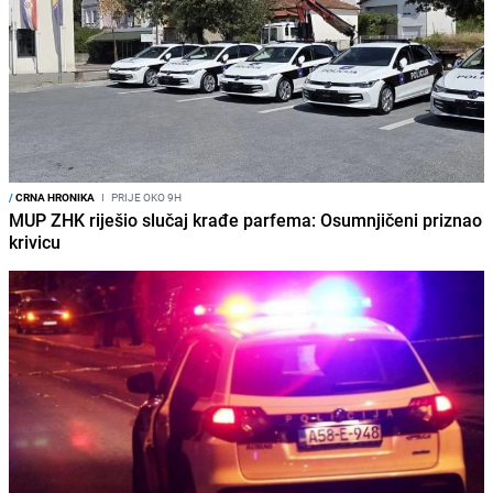
/
CRNA HRONIKA
I
PRIJE OKO 9H
MUP ZHK riješio slučaj krađe parfema: Osumnjičeni priznao
krivicu