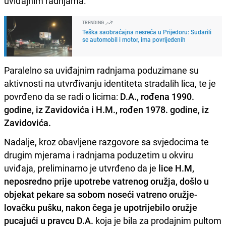
uviđajnim radnjama.
TRENDING
Teška saobraćajna nesreća u Prijedoru: Sudarili
se automobil i motor, ima povrijeđenih
Paralelno sa uviđajnim radnjama poduzimane su
aktivnosti na utvrđivanju identiteta stradalih lica, te je
povrđeno da se radi o licima:
D.A., rođena 1990.
godine, iz Zavidovića i H.M., rođen 1978. godine, iz
Zavidovića.
Nadalje, kroz obavljene razgovore sa svjedocima te
drugim mjerama i radnjama poduzetim u okviru
uviđaja, preliminarno je utvrđeno da je
lice H.M,
neposredno prije upotrebe vatrenog oružja, došlo u
objekat pekare sa sobom noseći vatreno oružje-
lovačku pušku, nakon čega je upotrijebilo oružje
pucajući u pravcu D.A.
koja je bila za prodajnim pultom