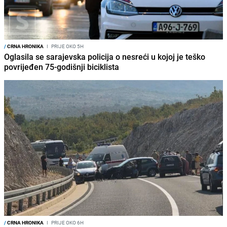
/
CRNA HRONIKA
I
PRIJE OKO 5H
Oglasila se sarajevska policija o nesreći u kojoj je teško
povrijeđen 75-godišnji biciklista
/
CRNA HRONIKA
I
PRIJE OKO 6H