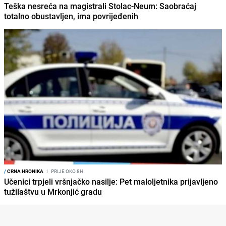
Teška nesreća na magistrali Stolac-Neum: Saobraćaj
totalno obustavljen, ima povrijeđenih
/
CRNA HRONIKA
I
PRIJE OKO 8H
Učenici trpjeli vršnjačko nasilje: Pet maloljetnika prijavljeno
tužilaštvu u Mrkonjić gradu