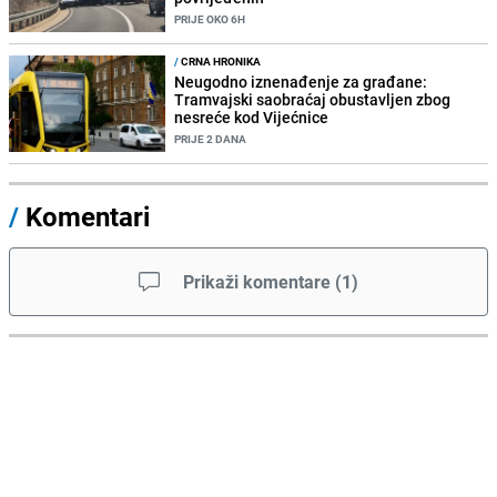
PRIJE OKO 6H
/
CRNA HRONIKA
Neugodno iznenađenje za građane:
Tramvajski saobraćaj obustavljen zbog
nesreće kod Vijećnice
PRIJE 2 DANA
/
Komentari
Prikaži komentare
(
1
)