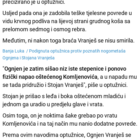
precizirano je u optužnici.
Usljed pada ona je zadobila teške tjelesne povrede u
vidu krvnog podliva na lijevoj strani grudnog koša sa
prelomom sedmog i osmog rebra.
Međutim, ni nakon toga braća Vranješ se nisu smirila.
Banja Luka /
Podignuta optužnica protiv poznatih nogometaša
Ognjena i Stojana Vranješa
"
Ognjen je zatim sišao niz iste stepenice i ponovo
fizički napao oštećenog Komljenovića
, a u napadu mu
se tada pridružio i Stojan Vranješ", piše u optužnici.
Stojan je prišao s leđa i boka oštećenom mladiću i
jednom ga uradio u predjelu glave i vrata.
Osim toga, on je noktima šake grebao po vratu
Komljenovića i na taj način mu nanio dodatne povrede.
Prema ovim navodima optužnice, Ognjen Vranješ se