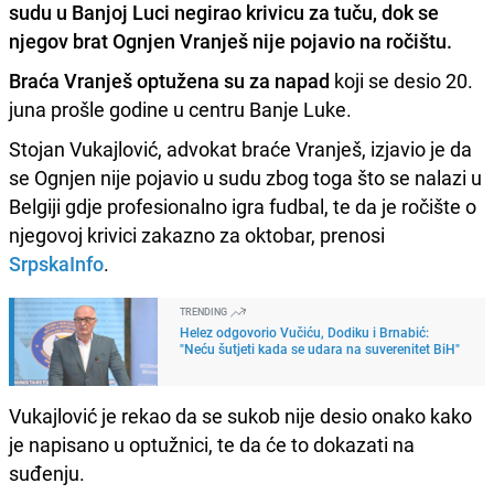
sudu u Banjoj Luci
negirao krivicu za tuču
, dok se
njegov brat
Ognjen Vranješ
nije pojavio na ročištu.
Braća Vranješ optužena su za napad
koji se desio 20.
juna prošle godine u centru Banje Luke.
Stojan Vukajlović, advokat braće Vranješ, izjavio je da
se Ognjen nije pojavio u sudu zbog toga što se nalazi u
Belgiji gdje profesionalno igra fudbal, te da je ročište o
njegovoj krivici zakazno za oktobar, prenosi
SrpskaInfo
.
TRENDING
Helez odgovorio Vučiću, Dodiku i Brnabić:
"Neću šutjeti kada se udara na suverenitet BiH"
Vukajlović je rekao da se sukob nije desio onako kako
je napisano u optužnici, te da će to dokazati na
suđenju.