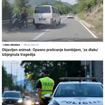
/
CRNA HRONIKA
I
PRIJE OKO 2H
Objavljen snimak: Opasno preticanje kombijem, 'za dlaku'
izbjegnuta tragedija