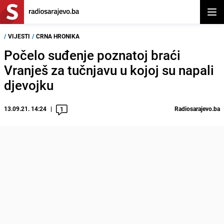
Otvor
/
VIJESTI
/
CRNA HRONIKA
Počelo suđenje poznatoj braći
Vranješ za tučnjavu u kojoj su napali
djevojku
13.09.21. 14:24
Radiosarajevo.ba
1