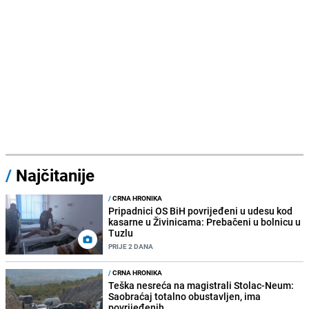
/
Najčitanije
/
CRNA HRONIKA
Pripadnici OS BiH povrijeđeni u udesu kod
kasarne u Živinicama: Prebačeni u bolnicu u
Tuzlu
PRIJE 2 DANA
/
CRNA HRONIKA
Teška nesreća na magistrali Stolac-Neum:
Saobraćaj totalno obustavljen, ima
povrijeđenih