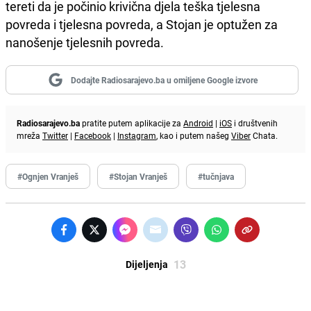
tereti da je počinio krivična djela teška tjelesna
povreda i tjelesna povreda, a Stojan je optužen za
nanošenje tjelesnih povreda.
Dodajte Radiosarajevo.ba u omiljene Google izvore
Radiosarajevo.ba
pratite putem aplikacije za
Android
|
iOS
i društvenih
mreža
Twitter
|
Facebook
|
Instagram
, kao i putem našeg
Viber
Chata.
#Ognjen Vranješ
#Stojan Vranješ
#tučnjava
13
Dijeljenja