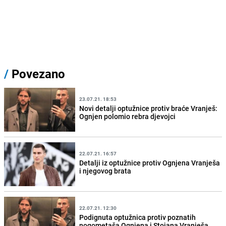
/
Povezano
23.07.21. 18:53
Novi detalji optužnice protiv braće Vranješ:
Ognjen polomio rebra djevojci
22.07.21. 16:57
Detalji iz optužnice protiv Ognjena Vranješa
i njegovog brata
22.07.21. 12:30
Podignuta optužnica protiv poznatih
nogometaša Ognjena i Stojana Vranješa