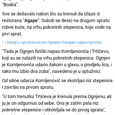
“Boska“.
Sve se dešavalo nakon što su krenuli da izlaze iz
restorana “
Agape
“. Sukob se desio na drugom spratu
robne kuće, na vrhu pokretnih stepenica, koje vode na
prvi sprat.
! /
Detalji iz optužnice protiv Ognjena Vranješa i njegovog brata
"Tada je Ognjen fizički napao Komljenovića i Trtićevu,
koji su se nalazili na vrhu pokretnih stepenica. Ognjen
je Komljenovića udario šakom u glavu, u predjelu lica, i
tako mu izbio dva zuba", navedeno je u optužnici.
Od siline udarca Komljenović se skotrljao niz stepenice
i završio na prvom spratu.
"U tom trenutku Trtićeva je krenula prema Ognjenu, ali
ju je on odgurnuo od sebe. Ona je zatim pala niz
pokretne stepenice i otkotrljala se do prvog sprata",