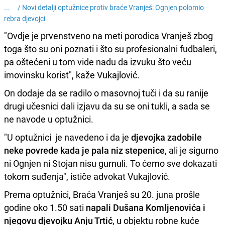
... /
Novi detalji optužnice protiv braće Vranješ: Ognjen polomio
rebra djevojci
"Ovdje je prvenstveno na meti porodica Vranješ zbog
toga što su oni poznati i što su profesionalni fudbaleri,
pa oštećeni u tom vide nadu da izvuku što veću
imovinsku korist", kaže Vukajlović.
On dodaje da se radilo o masovnoj tuči i da su ranije
drugi učesnici dali izjavu da su se oni tukli, a sada se
ne navode u optužnici.
"U optužnici je navedeno i da je
djevojka zadobile
neke povrede kada je pala niz stepenice
, ali je sigurno
ni Ognjen ni Stojan nisu gurnuli. To ćemo sve dokazati
tokom suđenja", ističe advokat Vukajlović.
Prema optužnici, Braća Vranješ su 20. juna prošle
godine oko 1.50 sati
napali Dušana Komljenovića i
njegovu djevojku Anju Trtić
, u objektu robne kuće