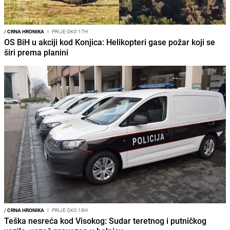
/
CRNA HRONIKA
I
PRIJE OKO 17H
OS BiH u akciji kod Konjica: Helikopteri gase požar koji se
širi prema planini
/
CRNA HRONIKA
I
PRIJE OKO 18H
Teška nesreća kod Visokog: Sudar teretnog i putničkog