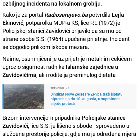
ozbiljnog incidenta na lokalnom groblju.
Kako je za portal
Radiosarajevo.ba
potvrdila
Lejla
Ekinović
, potparolka MUP-a KS, lice P.E (1972) je
Policijskoj stanici Zavidovići prijavilo da su mu od
strane osobe S.S. (1964) upućene prijetnje. Incident
se dogodio prilikom iskopa mezara.
Naime, osumnjičeni je uz prijetnje metalnim čekićem
ugrozio sigurnost radnika
Islamske zajednice u
Zavidovićima
, ali i roditelja preminulog djeteta
TRENDING
Sindikat Nove Željezare Zenica traži isplatu
otpremnina do 10. augusta, u suprotnom
slijede protesti
Brzom intervencijom pripadnika
Policijske stanice
Zavidović
i, lice S.S. je lišeno slobode i sprovedeno u
službene prostorije policije, gdje mu je određena mjera