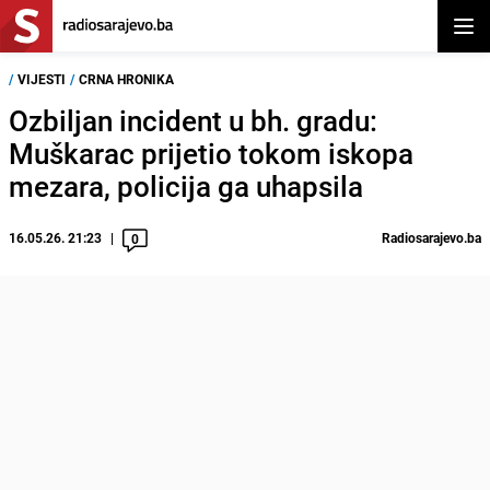
Otvor
/
VIJESTI
/
CRNA HRONIKA
Ozbiljan incident u bh. gradu:
Muškarac prijetio tokom iskopa
mezara, policija ga uhapsila
16.05.26. 21:23
Radiosarajevo.ba
0