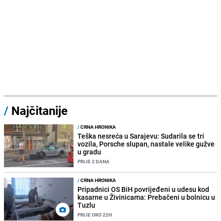
/
Najčitanije
/
CRNA HRONIKA
Teška nesreća u Sarajevu: Sudarila se tri
vozila, Porsche slupan, nastale velike gužve
u gradu
PRIJE 2 DANA
/
CRNA HRONIKA
Pripadnici OS BiH povrijeđeni u udesu kod
kasarne u Živinicama: Prebačeni u bolnicu u
Tuzlu
PRIJE OKO 22H