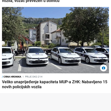
vozila, vozač prevezen u bolnicu
/
CRNA HRONIKA
I
PRIJE OKO 21H
Veliko unaprijeđenje kapaciteta MUP-a ZHK: Nabavljeno 15
novih policijskih vozila