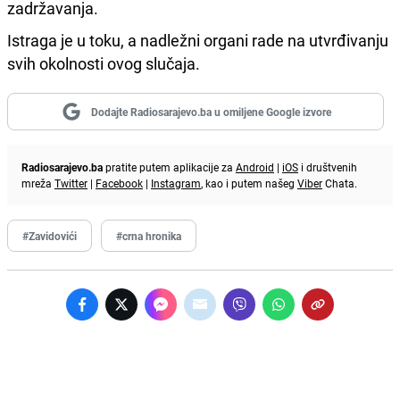
zadržavanja.
Istraga je u toku, a nadležni organi rade na utvrđivanju
svih okolnosti ovog slučaja.
Dodajte Radiosarajevo.ba u omiljene Google izvore
Radiosarajevo.ba
pratite putem aplikacije za
Android
|
iOS
i društvenih
mreža
Twitter
|
Facebook
|
Instagram
, kao i putem našeg
Viber
Chata.
#Zavidovići
#crna hronika