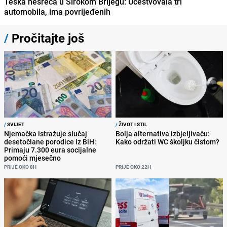
Teška nesreća u Širokom Brijegu: Učestvovala tri
automobila, ima povrijeđenih
/
Pročitajte još
/
SVIJET
/
ŽIVOT I STIL
Njemačka istražuje slučaj
Bolja alternativa izbjeljivaču:
desetočlane porodice iz BiH:
Kako održati WC školjku čistom?
Primaju 7.300 eura socijalne
pomoći mjesečno
PRIJE OKO 8H
PRIJE OKO 22H