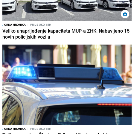
/
CRNA HRONIKA
I
PRIJE OKO 15H
Veliko unaprijeđenje kapaciteta MUP-a ZHK: Nabavljeno 15
novih policijskih vozila
/
CRNA HRONIKA
I
PRIJE OKO 15H