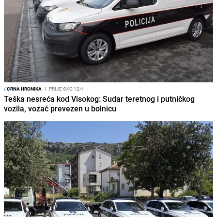
/
CRNA HRONIKA
I
PRIJE OKO 12H
Teška nesreća kod Visokog: Sudar teretnog i putničkog
vozila, vozač prevezen u bolnicu