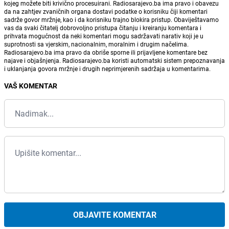
kojeg možete biti krivično procesuirani. Radiosarajevo.ba ima pravo i obavezu
da na zahtjev zvaničnih organa dostavi podatke o korisniku čiji komentari
sadrže govor mržnje, kao i da korisniku trajno blokira pristup. Obaviještavamo
vas da svaki čitatelj dobrovoljno pristupa čitanju i kreiranju komentara i
prihvata mogućnost da neki komentari mogu sadržavati narativ koji je u
suprotnosti sa vjerskim, nacionalnim, moralnim i drugim načelima.
Radiosarajevo.ba ima pravo da obriše sporne ili prijavljene komentare bez
najave i objašnjenja. Radiosarajevo.ba koristi automatski sistem prepoznavanja
i uklanjanja govora mržnje i drugih neprimjerenih sadržaja u komentarima.
VAŠ KOMENTAR
OBJAVITE KOMENTAR