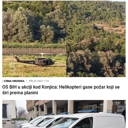
/
CRNA HRONIKA
I
PRIJE OKO 11H
OS BiH u akciji kod Konjica: Helikopteri gase požar koji se
širi prema planini