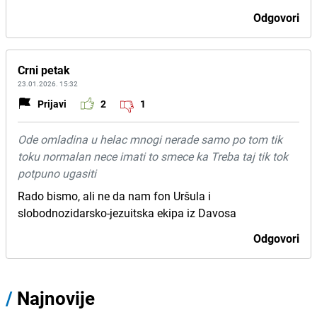
Odgovori
Crni petak
23.01.2026. 15:32
Prijavi
2
1
Ode omladina u helac mnogi nerade samo po tom tik
toku normalan nece imati to smece ka Treba taj tik tok
potpuno ugasiti
Rado bismo, ali ne da nam fon Uršula i
slobodnozidarsko-jezuitska ekipa iz Davosa
Odgovori
/
Najnovije