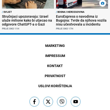
/
SVIJET
/
BOSNA I HERCEGOVINA
Stručnjaci upozoravaju: Izrael
EuroExpress o navodima iz
ulaže milione kako bi utjecao na
Bugojna: Tvrde da njihova vozila
odgovore ChatGPT-a o Gazi
nisu učestvovala u incidentu
PRIJE OKO 11H
PRIJE OKO 17H
MARKETING
IMPRESSUM
KONTAKT
PRIVATNOST
USLOVI KORIŠTENJA