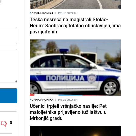
i
/
CRNA HRONIKA
I
PRIJE OKO 1H
Teška nesreća na magistrali Stolac-
Neum: Saobraćaj totalno obustavljen, ima
povrijeđenih
/
CRNA HRONIKA
I
PRIJE OKO 3H
Učenici trpjeli vršnjačko nasilje: Pet
maloljetnika prijavljeno tužilaštvu u
Mrkonjić gradu
0