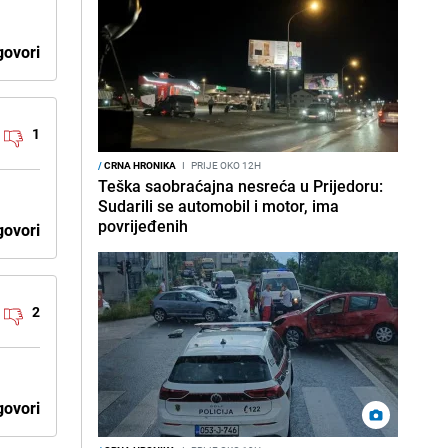
ovori
1
/
CRNA HRONIKA
I
PRIJE OKO 12H
Teška saobraćajna nesreća u Prijedoru:
Sudarili se automobil i motor, ima
povrijeđenih
ovori
2
ovori