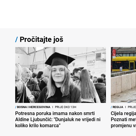
/
Pročitajte još
/
BOSNA I HERCEGOVINA
I
PRIJE OKO 13H
/
REGIJA
I
PRIJE
Potresna poruka imama nakon smrti
Cijela regi
Aldine Ljubunčić: "Dunjaluk ne vrijedi ni
Poznati met
koliko krilo komarca"
promjenu 