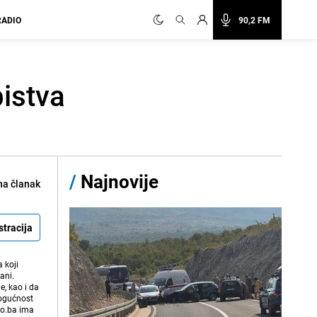
RADIO
90,2 FM
bistva
/
Najnovije
na članak
stracija
 koji
ani.
e, kao i da
mogućnost
vo.ba ima