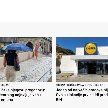
 OKO 19H
/
BOSNA I HERCEGOVINA
I
PRIJE OKO 17H
ja čeka njegovu progonozu:
Jedan od najvećih gradova nije
eorolog najavljuje veću
Ovo su lokacije prvih Lidl pro
vremena
BiH