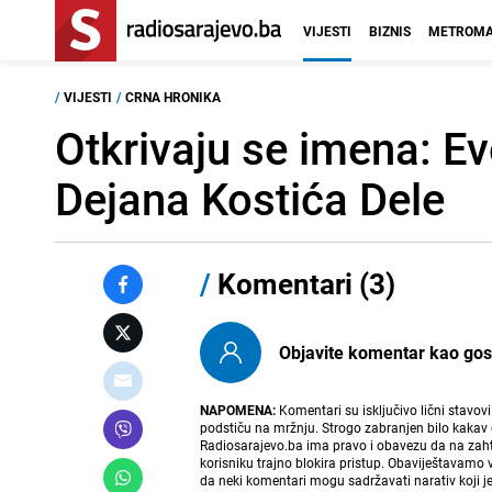
VIJESTI
BIZNIS
METROMA
/
VIJESTI
/
CRNA HRONIKA
Otkrivaju se imena: Ev
Dejana Kostića Dele
/
Komentari (3)
Objavite komentar kao gost i
NAPOMENA:
Komentari su isključivo lični stavov
podstiču na mržnju. Strogo zabranjen bilo kakav 
Radiosarajevo.ba ima pravo i obavezu da na zahtj
korisniku trajno blokira pristup. Obaviještavamo 
da neki komentari mogu sadržavati narativ koji j