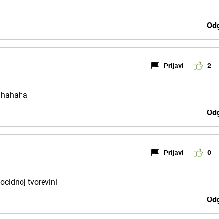
Odg
Prijavi
2
e hahaha
Odg
Prijavi
0
ocidnoj tvorevini
Odg