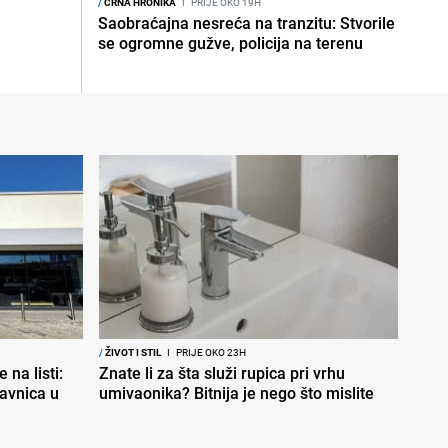
/
CRNA HRONIKA
I
PRIJE OKO 19H
Saobraćajna nesreća na tranzitu: Stvorile
se ogromne gužve, policija na terenu
/
ŽIVOT I STIL
I
PRIJE OKO 23H
 na listi:
Znate li za šta služi rupica pri vrhu
davnica u
umivaonika? Bitnija je nego što mislite