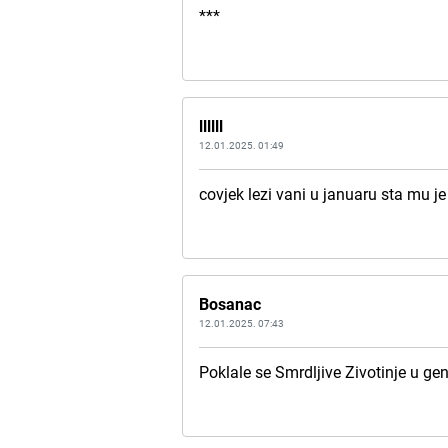
***
llllll
12.01.2025. 01:49
covjek lezi vani u januaru sta mu j
Bosanac
12.01.2025. 07:43
Poklale se Smrdljive Zivotinje u gen