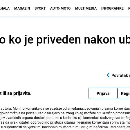
HALA
MAGAZIN
SPORT
AUTO-MOTO
MULTIMEDIA
INFOGRAFIKE
o ko je priveden nakon u
Povratak 
li se prijavite.
Prijava
Regi
i autora. Molimo korisnike da se suzdrže od vrijeđanja, psovanja i pisanja komentara
govor mržnje na portalu radiosarajevo.ba, zbog kojeg možete biti krivično procesuir
ev zvaničnih organa dostavi podatke o korisniku čiji komentari sadrže govor mržnj
vas da svaki čitatelj dobrovoljno pristupa čitanju i kreiranju komentara i prihvata 
e u suprotnosti sa vjerskim, nacionalnim, moralnim i drugim načelima. Radiosaraje