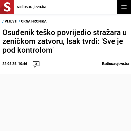
Otvor
/
VIJESTI
/
CRNA HRONIKA
Osuđenik teško povrijedio stražara u
zeničkom zatvoru, Isak tvrdi: 'Sve je
pod kontrolom'
22.05.25. 10:46
Radiosarajevo.ba
3