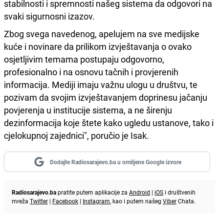
stabilnosti i spremnosti našeg sistema da odgovori na
svaki sigurnosni izazov.
Zbog svega navedenog, apelujem na sve medijske
kuće i novinare da prilikom izvještavanja o ovako
osjetljivim temama postupaju odgovorno,
profesionalno i na osnovu tačnih i provjerenih
informacija. Mediji imaju važnu ulogu u društvu, te
pozivam da svojim izvještavanjem doprinesu jačanju
povjerenja u institucije sistema, a ne širenju
dezinformacija koje štete kako ugledu ustanove, tako i
cjelokupnoj zajednici", poručio je Isak.
Dodajte Radiosarajevo.ba u omiljene Google izvore
Radiosarajevo.ba
pratite putem aplikacije za
Android
|
iOS
i društvenih
mreža
Twitter
|
Facebook
|
Instagram
, kao i putem našeg
Viber
Chata.