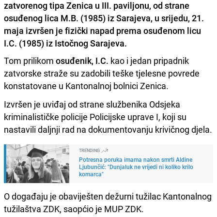
zatvorenog tipa Zenica u III. paviljonu, od strane
osuđenog lica M.B. (1985) iz Sarajeva, u srijedu, 21.
maja izvršen je fizički napad prema osuđenom licu
I.C. (1985) iz Istočnog Sarajeva.
Tom prilikom
osuđenik, I.C.
kao i jedan pripadnik
zatvorske straže su zadobili teške tjelesne povrede
konstatovane u Kantonalnoj bolnici Zenica.
Izvršen je uviđaj od strane službenika Odsjeka
kriminalističke policije Policijske uprave I, koji su
nastavili daljnji rad na dokumentovanju krivičnog djela.
TRENDING
Potresna poruka imama nakon smrti Aldine
Ljubunčić: "Dunjaluk ne vrijedi ni koliko krilo
komarca"
O događaju je obaviješten dežurni tužilac Kantonalnog
tužilaštva ZDK, saopćio je MUP ZDK.