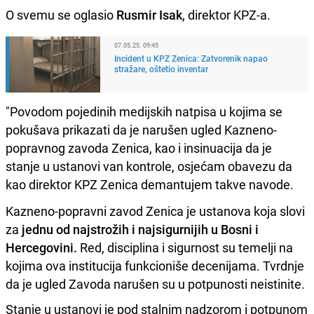
O svemu se oglasio
Rusmir Isak
, direktor KPZ-a.
07.05.25. 09:45
Incident u KPZ Zenica: Zatvorenik napao
stražare, oštetio inventar
"Povodom pojedinih medijskih natpisa u kojima se
pokušava prikazati da je narušen ugled Kazneno-
popravnog zavoda Zenica, kao i insinuacija da je
stanje u ustanovi van kontrole, osjećam obavezu da
kao direktor KPZ Zenica demantujem takve navode.
Kazneno-popravni zavod Zenica je ustanova koja slovi
za
jednu od najstrožih i najsigurnijih u Bosni i
Hercegovini.
Red, disciplina i sigurnost su temelji na
kojima ova institucija funkcioniše decenijama. Tvrdnje
da je ugled Zavoda narušen su u potpunosti neistinite.
Stanje u ustanovi je pod stalnim nadzorom i potpunom