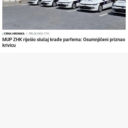
/
CRNA HRONIKA
I
PRIJE OKO 17H
MUP ZHK riješio slučaj krađe parfema: Osumnjičeni priznao
krivicu