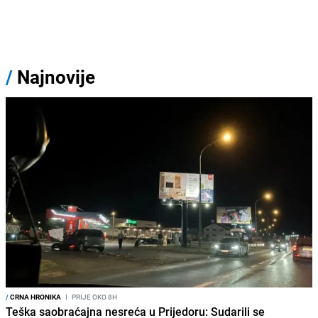
/
Najnovije
/
CRNA HRONIKA
I
PRIJE OKO 8H
Teška saobraćajna nesreća u Prijedoru: Sudarili se