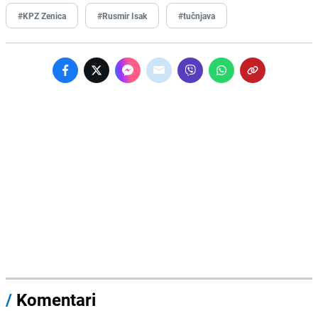
#KPZ Zenica
#Rusmir Isak
#tučnjava
/
Komentari