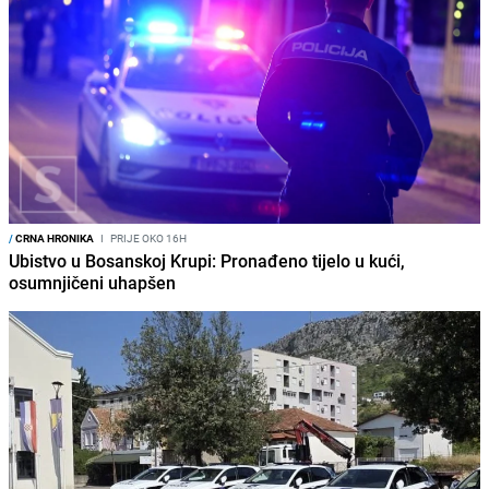
/
CRNA HRONIKA
I
PRIJE OKO 16H
Ubistvo u Bosanskoj Krupi: Pronađeno tijelo u kući,
osumnjičeni uhapšen