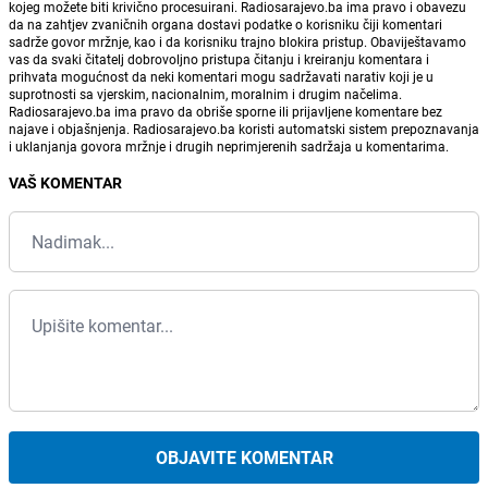
kojeg možete biti krivično procesuirani. Radiosarajevo.ba ima pravo i obavezu
da na zahtjev zvaničnih organa dostavi podatke o korisniku čiji komentari
sadrže govor mržnje, kao i da korisniku trajno blokira pristup. Obaviještavamo
vas da svaki čitatelj dobrovoljno pristupa čitanju i kreiranju komentara i
prihvata mogućnost da neki komentari mogu sadržavati narativ koji je u
suprotnosti sa vjerskim, nacionalnim, moralnim i drugim načelima.
Radiosarajevo.ba ima pravo da obriše sporne ili prijavljene komentare bez
najave i objašnjenja. Radiosarajevo.ba koristi automatski sistem prepoznavanja
i uklanjanja govora mržnje i drugih neprimjerenih sadržaja u komentarima.
VAŠ KOMENTAR
OBJAVITE KOMENTAR