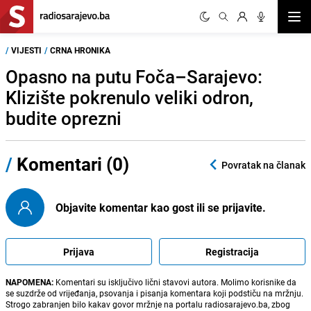
Otvor
/
VIJESTI
/
CRNA HRONIKA
Opasno na putu Foča–Sarajevo:
Klizište pokrenulo veliki odron,
budite oprezni
/
Komentari (0)
Povratak na članak
Objavite komentar kao gost ili se prijavite.
Prijava
Registracija
NAPOMENA:
Komentari su isključivo lični stavovi autora. Molimo korisnike da
se suzdrže od vrijeđanja, psovanja i pisanja komentara koji podstiču na mržnju.
Strogo zabranjen bilo kakav govor mržnje na portalu radiosarajevo.ba, zbog