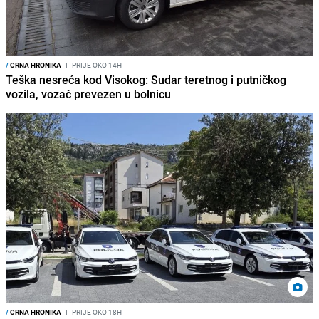
/
CRNA HRONIKA
I
PRIJE OKO 14H
Teška nesreća kod Visokog: Sudar teretnog i putničkog
vozila, vozač prevezen u bolnicu
/
CRNA HRONIKA
I
PRIJE OKO 18H