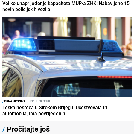
Veliko unaprijeđenje kapaciteta MUP-a ZHK: Nabavljeno 15
novih policijskih vozila
/
CRNA HRONIKA
I
PRIJE OKO 18H
Teška nesreća u Širokom Brijegu: Učestvovala tri
automobila, ima povrijeđenih
/
Pročitajte još