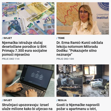
/
SVIJET
/
TEME
Njemačka istražuje slučaj
Dr. Erma Ramić-Kunić održala
desetočlane porodice iz BiH:
lekciju notornom Miloradu
Primaju 7.300 eura socijalne
Dodiku: "Pokazujete silno
pomoći mjesečno
neznanje"
PRIJE OKO 11H
PRIJE OKO 10H
/
SVIJET
/
REGIJA
Stručnjaci upozoravaju: Izrael
Gosti iz Njemačke napravili
ulaže milione kako bi utjecao na
požar u apartmanu u Istri,