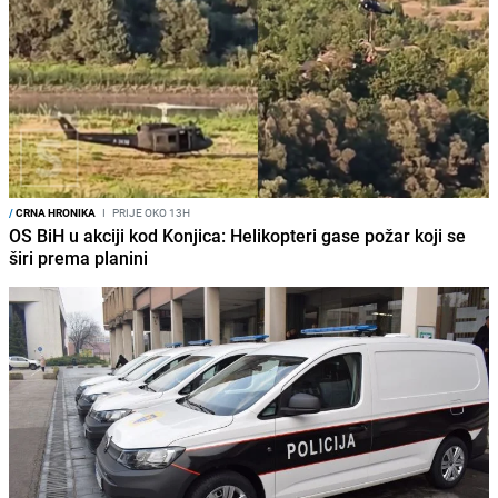
/
CRNA HRONIKA
I
PRIJE OKO 13H
OS BiH u akciji kod Konjica: Helikopteri gase požar koji se
širi prema planini