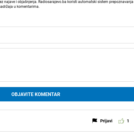
bez najave i objašnjenja. Radiosarajevo.ba koristi automatski sistem prepoznavanja 
 sadržaja u komentarima.
OBJAVITE KOMENTAR
Prijavi
1