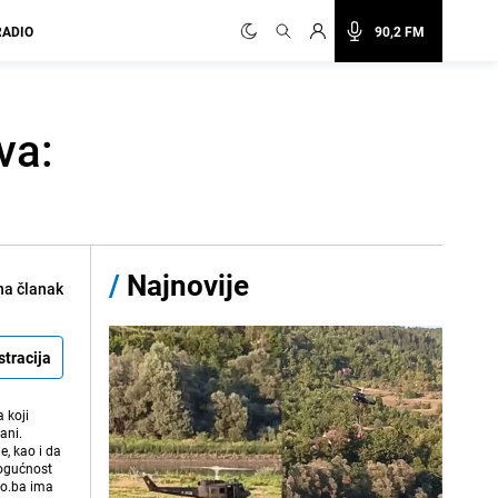
RADIO
90,2 FM
va:
/
Najnovije
na članak
stracija
 koji
ani.
e, kao i da
mogućnost
vo.ba ima