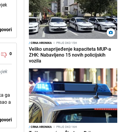
vjek
ovori
/
CRNA HRONIKA
I
PRIJE OKO 15H
Veliko unaprijeđenje kapaciteta MUP-a
0
ZHK: Nabavljeno 15 novih policijskih
vozila
vjek
ka ga
sao a
ovori
/
CRNA HRONIKA
I
PRIJE OKO 16H