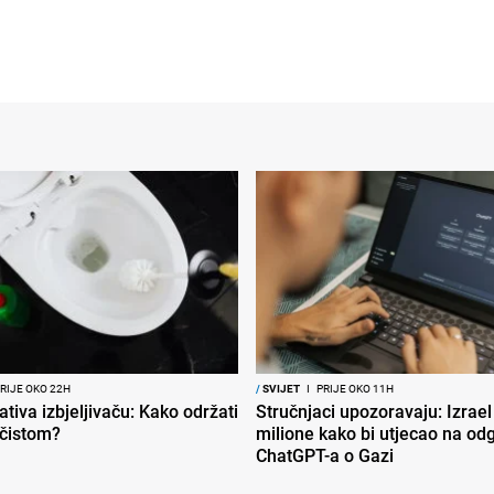
RIJE OKO 22H
/
SVIJET
I
PRIJE OKO 11H
ativa izbjeljivaču: Kako održati
Stručnjaci upozoravaju: Izrael
 čistom?
milione kako bi utjecao na od
ChatGPT-a o Gazi