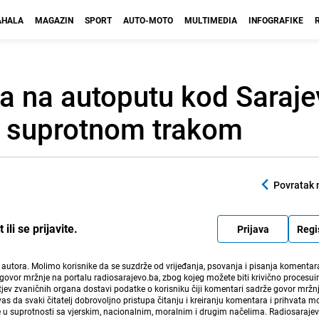
HALA
MAGAZIN
SPORT
AUTO-MOTO
MULTIMEDIA
INFOGRAFIKE
a na autoputu kod Saraje
o suprotnom trakom
Povratak 
li se prijavite.
Prijava
Regi
i autora. Molimo korisnike da se suzdrže od vrijeđanja, psovanja i pisanja komentara
govor mržnje na portalu radiosarajevo.ba, zbog kojeg možete biti krivično procesuir
ev zvaničnih organa dostavi podatke o korisniku čiji komentari sadrže govor mržnj
vas da svaki čitatelj dobrovoljno pristupa čitanju i kreiranju komentara i prihvata 
e u suprotnosti sa vjerskim, nacionalnim, moralnim i drugim načelima. Radiosaraje