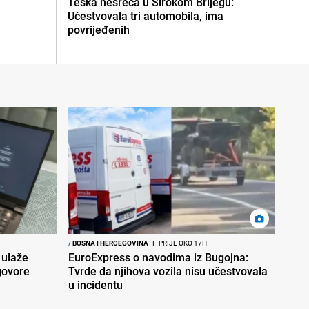
Teška nesreća u Širokom Brijegu:
Učestvovala tri automobila, ima
povrijeđenih
/
BOSNA I HERCEGOVINA
I
PRIJE OKO 17H
 ulaže
EuroExpress o navodima iz Bugojna:
govore
Tvrde da njihova vozila nisu učestvovala
u incidentu