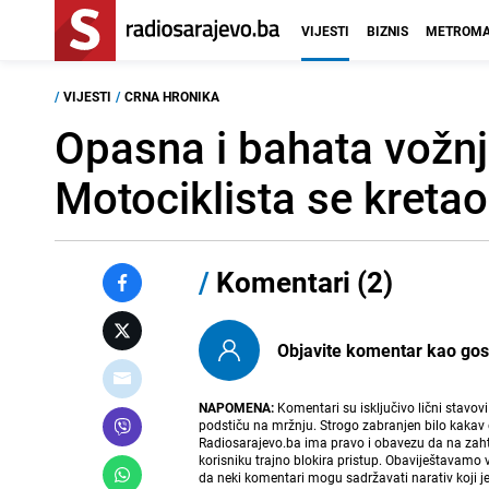
VIJESTI
BIZNIS
METROMA
/
VIJESTI
/
CRNA HRONIKA
Opasna i bahata vožnj
Motociklista se kreta
/
Komentari (2)
Objavite komentar kao gost i
NAPOMENA:
Komentari su isključivo lični stavov
podstiču na mržnju. Strogo zabranjen bilo kakav 
Radiosarajevo.ba ima pravo i obavezu da na zahtj
korisniku trajno blokira pristup. Obaviještavamo 
da neki komentari mogu sadržavati narativ koji j