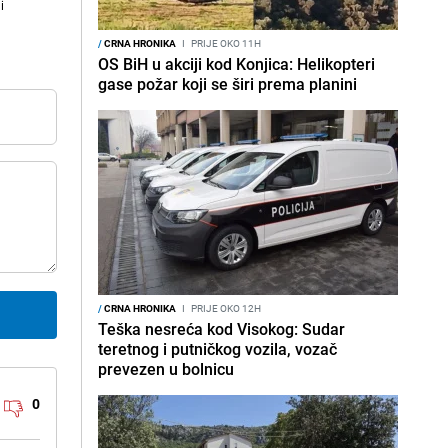
i
/
CRNA HRONIKA
I
PRIJE OKO 11H
OS BiH u akciji kod Konjica: Helikopteri
gase požar koji se širi prema planini
/
CRNA HRONIKA
I
PRIJE OKO 12H
Teška nesreća kod Visokog: Sudar
teretnog i putničkog vozila, vozač
prevezen u bolnicu
0