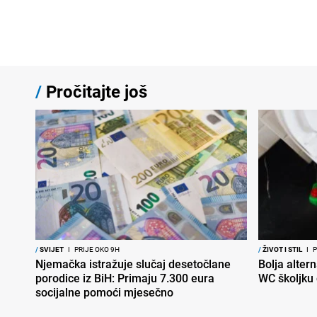
/
Pročitajte još
/
SVIJET
I
PRIJE OKO 9H
/
ŽIVOT I STIL
I
P
Njemačka istražuje slučaj desetočlane
Bolja altern
porodice iz BiH: Primaju 7.300 eura
WC školjku
socijalne pomoći mjesečno