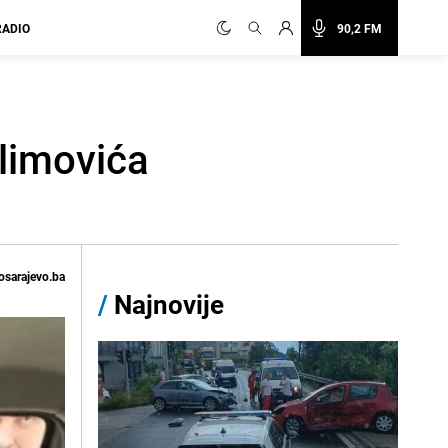
RADIO
90,2 FM
limovića
osarajevo.ba
/
Najnovije