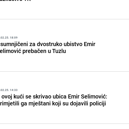
.02.25. 18:09
sumnjičeni za dvostruko ubistvo Emir
elimović prebačen u Tuzlu
.02.25. 14:33
 ovoj kući se skrivao ubica Emir Selimović:
rimjetili ga mještani koji su dojavili policiji