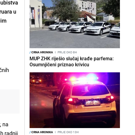
 ubistva
ruara u
nim
/
CRNA HRONIKA
I
PRIJE OKO 8H
MUP ZHK riješio slučaj krađe parfema:
Osumnjičeni priznao krivicu
ičnih
i
, na
h radnji
/
CRNA HRONIKA
I
PRIJE OKO 13H