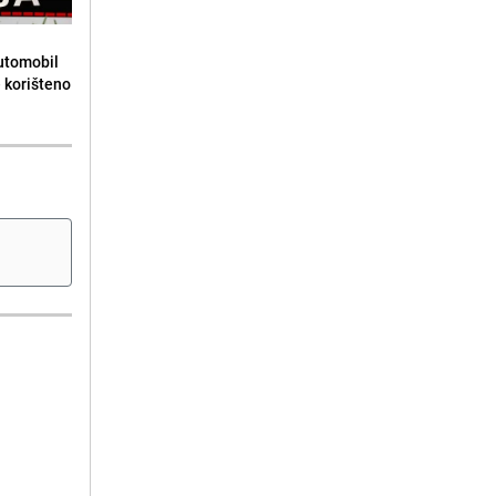
automobil
e korišteno