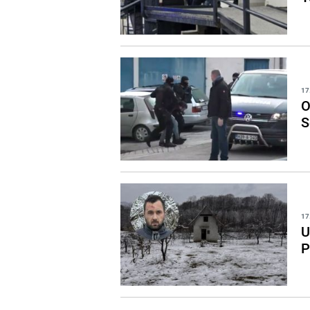
17
O
S
17
U
P