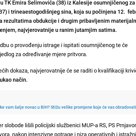
u TK Emira Selimovića (38) iz Kalesije osumnjičenog za
7) i trineaestogodišnjeg sina, koja su počinjena 12. feb
 rezultatima obdukcije i drugim pribavljenim materijal
njem, najvjerovatnije u ranim jutarnjim satima.
edbu o provođenju istrage i ispitati osumnjičenog te će
jedlog za određivanje mjere pritvora.
ćih dokaza, najvjerovatnije će se raditi o kvalifikaciji kriv
ukao način.
e vam šalje novac u BiH? Stižu velike promjene koje će vas obradovat
lobode lišili policijski službenici MUP-a RS, PS Prnjavor
ra, nakon intenzivne potrage i niza operativnih i istražni