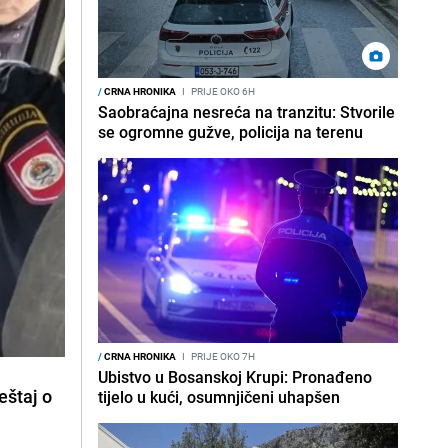
/
CRNA HRONIKA
I
PRIJE OKO 6H
Saobraćajna nesreća na tranzitu: Stvorile
se ogromne gužve, policija na terenu
/
CRNA HRONIKA
I
PRIJE OKO 7H
Ubistvo u Bosanskoj Krupi: Pronađeno
eštaj o
tijelo u kući, osumnjičeni uhapšen