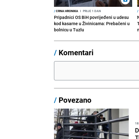
/
CRNA HRONIKA
I
PRIJE 1 DAN
/
Pripadnici OS BiH povrijeđeni u udesu
kod kasarne u Živinicama: Prebačeni u
bolnicu u Tuzlu
/
Komentari
/
Povezano
18
D
T