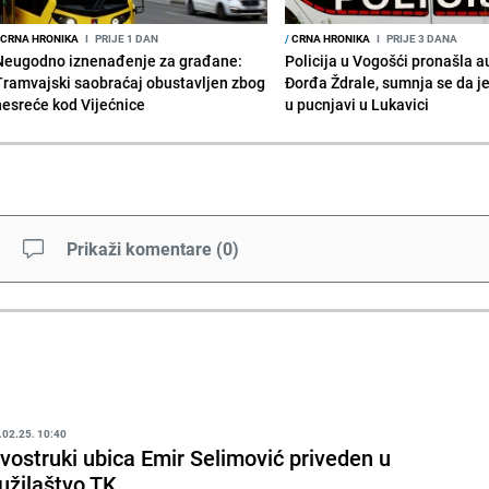
CRNA HRONIKA
I
PRIJE 1 DAN
/
CRNA HRONIKA
I
PRIJE 3 DANA
Neugodno iznenađenje za građane:
Policija u Vogošći pronašla 
Tramvajski saobraćaj obustavljen zbog
Đorđa Ždrale, sumnja se da j
nesreće kod Vijećnice
u pucnjavi u Lukavici
Prikaži komentare
(
0
)
.02.25. 10:40
vostruki ubica Emir Selimović priveden u
užilaštvo TK