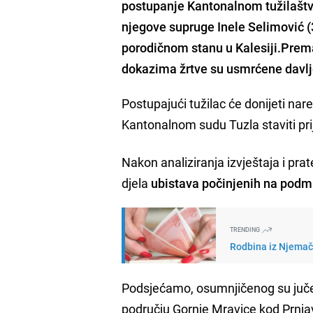
postupanje Kantonalnom tužilaštv
njegove supruge Inele Selimović (3
porodičnom stanu u Kalesiji.Prema
dokazima žrtve su usmrćene davlje
Postupajući tužilac će donijeti nar
Kantonalnom sudu Tuzla staviti pri
Nakon analiziranja izvještaja i prate
djela
ubistava počinjenih na podm
TRENDING
Rodbina iz Njemačk
Podsjećamo, osumnjičenog su jučer s
području Gornje Mravice kod Prnjavo