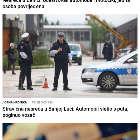
Nesreća u Zenici: Učestvovali automobil i motocikl, jedna
osoba povrijeđena
/
CRNA HRONIKA
I
PRIJE OKO 18H
Stravična nesreća u Banjoj Luci: Automobil sletio s puta,
poginuo vozač