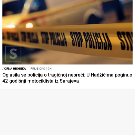
/
CRNA HRONIKA
I
PRIJE OKO 19H
Oglasila se policija o tragičnoj nesreći: U Hadžićima poginuo
42-godišnji motociklista iz Sarajeva