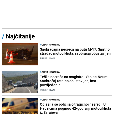
/
Najčitanije
/
CRNA HRONIKA
Saobraćajna nesreća na putu M-17: Smrtno
stradao motociklista, saobraćaj obustavljen
PRIJE 1 DAN
/
CRNA HRONIKA
Teška nesreća na magistrali Stolac-Neum:
Saobraćaj totalno obustavljen, ima
povrijeđenih
PRIJE 1 DAN
/
CRNA HRONIKA
Oglasila se policija o tragičnoj nesreći: U
Hadžićima poginuo 42-godišnji motociklista
iz Sarajeva