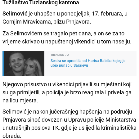
Tužilaštvo Tuzlanskog kantona
Selimović
je uhapšen u ponedjeljak, 17. februara, u
Gornjim Mravicama, blizu Prnjavora.
Za Selimovićem se tragalo pet dana, a on se za to
vrijeme skrivao u napuštenoj vikendici u tom naselju.
TRENDING
Sestra se oprostila od Harisa Babića kojeg je
ubio punac u Sarajevu
Njegovo prisustvo u vikendici prijavili su mještani koji
su ga primijetili, a policija je brzo reagirala i privela ga
na licu mjesta.
Selimović je nakon jučerašnjeg hapšenja na području
Prnjavora sinoć dovezen u Upravu policije Ministarstva
unutrašnjih poslova TK, gdje je uslijedila kriminalistička
obrada.