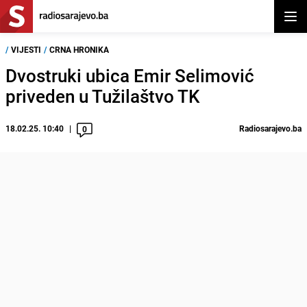
Otvor
/
VIJESTI
/
CRNA HRONIKA
Dvostruki ubica Emir Selimović
priveden u Tužilaštvo TK
18.02.25. 10:40
Radiosarajevo.ba
0