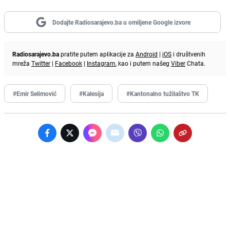
Dodajte Radiosarajevo.ba u omiljene Google izvore
Radiosarajevo.ba
pratite putem aplikacije za
Android
|
iOS
i društvenih
mreža
Twitter
|
Facebook
|
Instagram
, kao i putem našeg
Viber
Chata.
#Emir Selimović
#Kalesija
#Kantonalno tužilaštvo TK