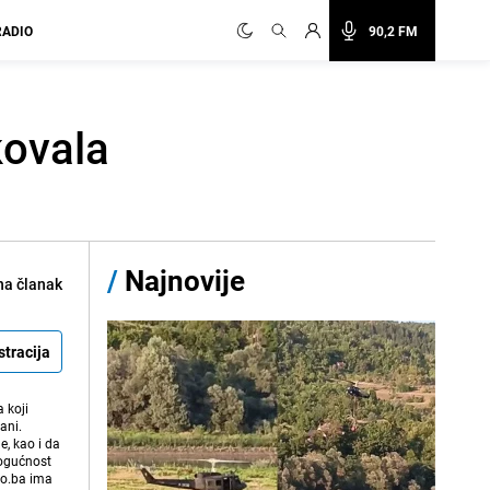
RADIO
90,2 FM
kovala
/
Najnovije
na članak
stracija
 koji
ani.
e, kao i da
mogućnost
vo.ba ima