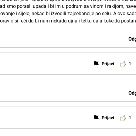
Kad smo porasli upadali bi im u podrum sa vinom i rakijom, nave
vanje i sijelo, nekad bi izvodili zajeebancije po selu. A ovo sad
ravio si reči da bi nam nekada ujna i tetka dala koke,da post
Odg
Prijavi
1
Odg
Prijavi
1