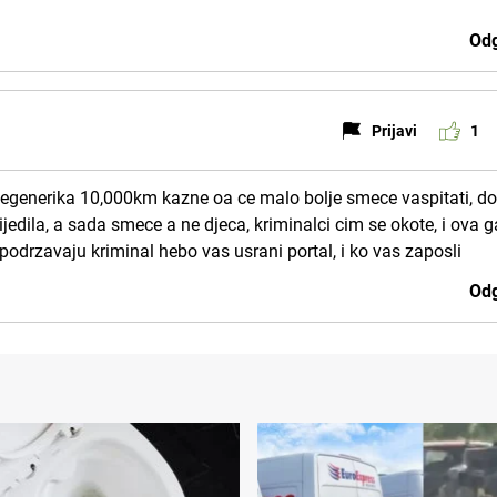
Odg
Prijavi
1
o degenerika 10,000km kazne oa ce malo bolje smece vaspitati, d
jedila, a sada smece a ne djeca, kriminalci cim se okote, i ova
podrzavaju kriminal hebo vas usrani portal, i ko vas zaposli
Odg