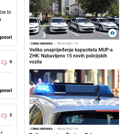
čer bi
a
ovori
/
CRNA HRONIKA
I
PRIJE OKO 11H
Veliko unaprijeđenje kapaciteta MUP-a
ZHK: Nabavljeno 15 novih policijskih
vozila
0
ovori
2
/
CRNA HRONIKA
I
PRIJE OKO 11H
z,