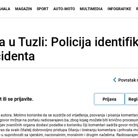
HALA
MAGAZIN
SPORT
AUTO-MOTO
MULTIMEDIA
INFOGRAFIKE
 u Tuzli: Policija identifi
cidenta
Povratak 
li se prijavite.
Prijava
Regi
i autora. Molimo korisnike da se suzdrže od vrijeđanja, psovanja i pisanja komentara
govor mržnje na portalu radiosarajevo.ba, zbog kojeg možete biti krivično procesuir
ev zvaničnih organa dostavi podatke o korisniku čiji komentari sadrže govor mržnj
vas da svaki čitatelj dobrovoljno pristupa čitanju i kreiranju komentara i prihvata 
e u suprotnosti sa vjerskim, nacionalnim, moralnim i drugim načelima. Radiosaraje