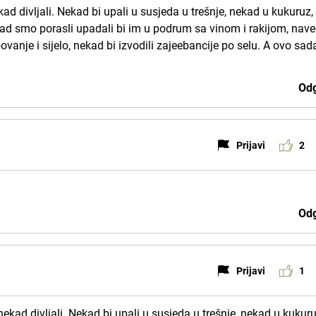
ad divljali. Nekad bi upali u susjeda u trešnje, nekad u kukuruz,
Kad smo porasli upadali bi im u podrum sa vinom i rakijom, nave
vanje i sijelo, nekad bi izvodili zajeebancije po selu. A ovo sad
Odg
Prijavi
2
Odg
Prijavi
1
ekad divljali. Nekad bi upali u susjeda u trešnje, nekad u kukuru