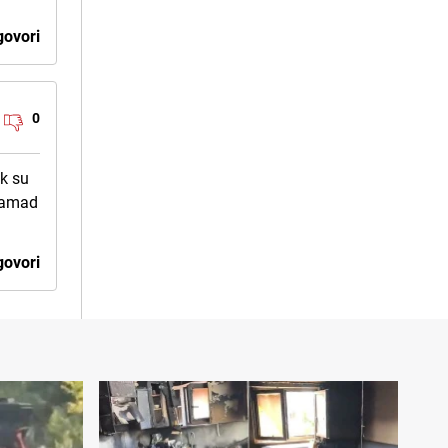
ovori
0
ok su
 gamad
ovori