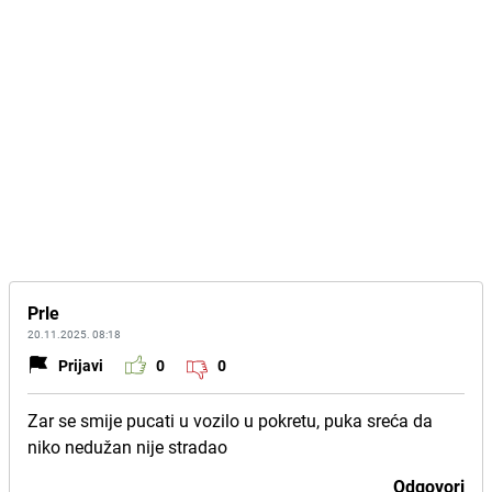
Prle
20.11.2025. 08:18
Prijavi
0
0
Zar se smije pucati u vozilo u pokretu, puka sreća da
niko nedužan nije stradao
Odgovori