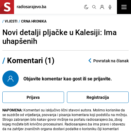
Otvor
/
VIJESTI
/
CRNA HRONIKA
Novi detalji pljačke u Kalesiji: Ima
uhapšenih
/
Komentari (1)
Povratak na članak
Objavite komentar kao gost ili se prijavite.
Prijava
Registracija
NAPOMENA:
Komentari su isključivo lični stavovi autora. Molimo korisnike da
se suzdrže od vrijeđanja, psovanja i pisanja komentara koji podstiču na mržnju.
Strogo zabranjen bilo kakav govor mržnje na portalu radiosarajevo.ba, zbog
kojeg možete biti krivično procesuirani. Radiosarajevo.ba ima pravo i obavezu
da na zahtjev zvaničnih organa dostavi podatke o korisniku čiji komentari