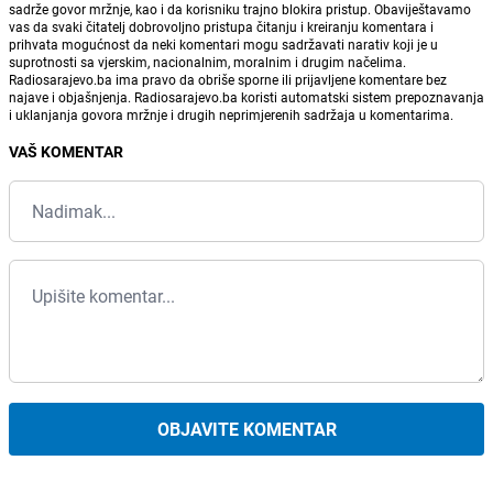
sadrže govor mržnje, kao i da korisniku trajno blokira pristup. Obaviještavamo
vas da svaki čitatelj dobrovoljno pristupa čitanju i kreiranju komentara i
prihvata mogućnost da neki komentari mogu sadržavati narativ koji je u
suprotnosti sa vjerskim, nacionalnim, moralnim i drugim načelima.
Radiosarajevo.ba ima pravo da obriše sporne ili prijavljene komentare bez
najave i objašnjenja. Radiosarajevo.ba koristi automatski sistem prepoznavanja
i uklanjanja govora mržnje i drugih neprimjerenih sadržaja u komentarima.
VAŠ KOMENTAR
OBJAVITE KOMENTAR