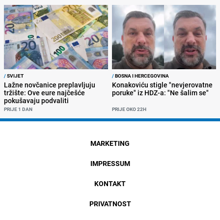
/
SVIJET
/
BOSNA I HERCEGOVINA
Lažne novčanice preplavljuju
Konakoviću stigle "nevjerovatne
tržište: Ove eure najčešće
poruke" iz HDZ-a: "Ne šalim se"
pokušavaju podvaliti
PRIJE 1 DAN
PRIJE OKO 22H
MARKETING
IMPRESSUM
KONTAKT
PRIVATNOST