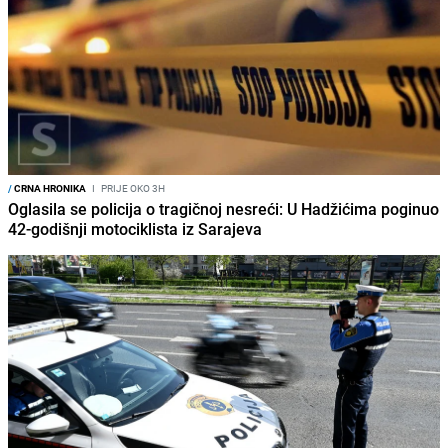
/
CRNA HRONIKA
I
PRIJE OKO 3H
Oglasila se policija o tragičnoj nesreći: U Hadžićima poginuo
42-godišnji motociklista iz Sarajeva