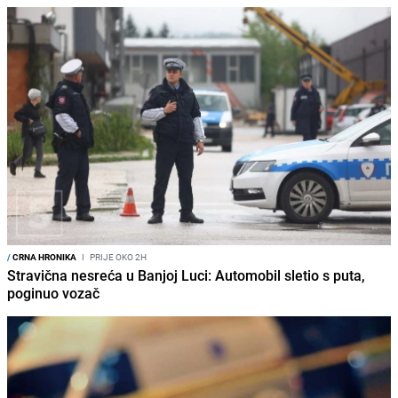
/
CRNA HRONIKA
I
PRIJE OKO 2H
Stravična nesreća u Banjoj Luci: Automobil sletio s puta,
poginuo vozač