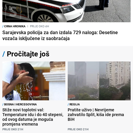
/
CRNA HRONIKA
I
PRIJE OKO 4H
Sarajevska policija za dan izdala 729 naloga: Desetine
vozača isključene iz saobraćaja
/
Pročitajte još
/
BOSNA I HERCEGOVINA
/
REGIJA
Stiže novi toplotni val:
Pratite uživo | Nevrijeme
Temperature idu i do 40 stepeni,
zahvatilo Split, kiša ide prema
od ovog datuma je moguća
BiH
promjena vremena
PRIJE OKO 21H
PRIJE OKO 21H