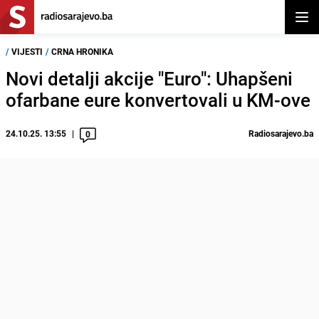
Otvor
/
VIJESTI
/
CRNA HRONIKA
Novi detalji akcije "Euro": Uhapšeni
ofarbane eure konvertovali u KM-ove
24.10.25. 13:55
Radiosarajevo.ba
0