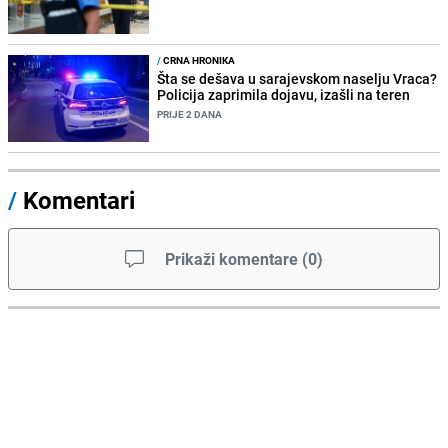
/
CRNA HRONIKA
Šta se dešava u sarajevskom naselju Vraca?
Policija zaprimila dojavu, izašli na teren
PRIJE 2 DANA
/
Komentari
Prikaži komentare
(
0
)