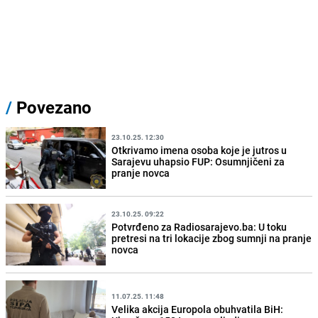
/
Povezano
23.10.25. 12:30
Otkrivamo imena osoba koje je jutros u
Sarajevu uhapsio FUP: Osumnjičeni za
pranje novca
23.10.25. 09:22
Potvrđeno za Radiosarajevo.ba: U toku
pretresi na tri lokacije zbog sumnji na pranje
novca
11.07.25. 11:48
Velika akcija Europola obuhvatila BiH: