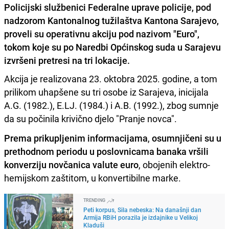
Policijski službenici Federalne uprave policije, pod
nadzorom Kantonalnog tužilaštva Kantona Sarajevo,
proveli su operativnu akciju pod nazivom "Euro",
tokom koje su po Naredbi Općinskog suda u Sarajevu
izvršeni pretresi na tri lokacije.
Akcija je realizovana 23. oktobra 2025. godine, a tom
prilikom uhapšene su tri osobe iz Sarajeva, inicijala
A.G. (1982.), E.LJ. (1984.) i A.B. (1992.), zbog sumnje
da su počinila krivično djelo "Pranje novca".
Prema prikupljenim informacijama
,
osumnjičeni su u
prethodnom periodu u poslovnicama banaka vršili
konverziju novčanica valute euro
, obojenih elektro-
hemijskom zaštitom, u konvertibilne marke.
TRENDING
Peti korpus, Sila nebeska: Na današnji dan
Armija RBiH porazila je izdajnike u Velikoj
Kladuši