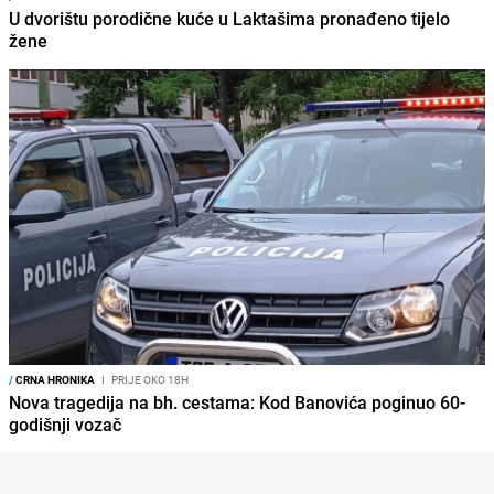
U dvorištu porodične kuće u Laktašima pronađeno tijelo
žene
/
CRNA HRONIKA
I
PRIJE OKO 18H
Nova tragedija na bh. cestama: Kod Banovića poginuo 60-
godišnji vozač