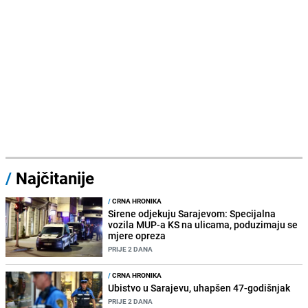
/
Najčitanije
/
CRNA HRONIKA
Sirene odjekuju Sarajevom: Specijalna
vozila MUP-a KS na ulicama, poduzimaju se
mjere opreza
PRIJE 2 DANA
/
CRNA HRONIKA
Ubistvo u Sarajevu, uhapšen 47-godišnjak
PRIJE 2 DANA