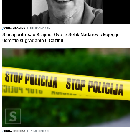
/
CRNA HRONIKA
I
PRIJE OKO 12H
Slučaj potresao Krajinu: Ovo je Šefik Nadarević kojeg je
usmrtio sugrađanin u Cazinu
/
CRNA HRONIKA
I
PRIJE OKO 18H