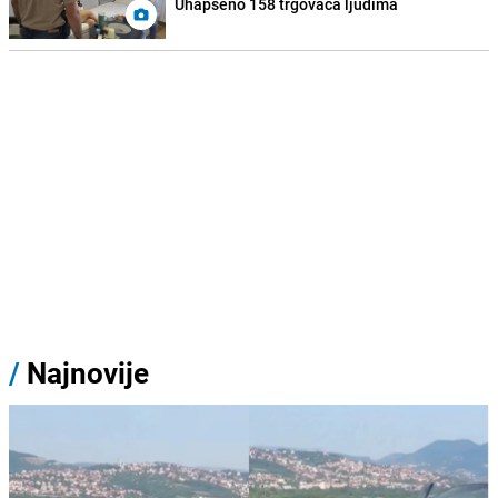
Uhapšeno 158 trgovaca ljudima
/
Najnovije