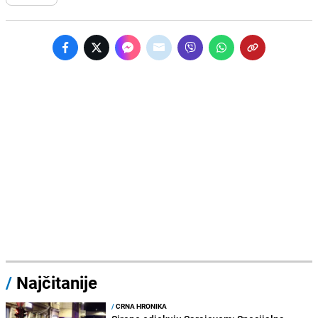
/
Najčitanije
/
CRNA HRONIKA