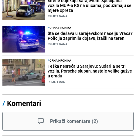
Sirene odjekuju Sarajevom: Specijalna
vozila MUP-a KS na ulicama, poduzimaju se
mjere opreza
PRIJE 2 DANA
/
CRNA HRONIKA
Šta se dešava u sarajevskom naselju Vraca?
Policija zaprimila dojavu, izašli na teren
PRIJE 2 DANA
/
CRNA HRONIKA
Teška nesreća u Sarajevu: Sudarila se tri
vozila, Porsche slupan, nastale velike gužve
u gradu
PRIJE 1 DAN
/
Komentari
Prikaži komentare
(
2
)