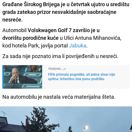
Građane Širokog Brijega
je u četvrtak ujutro u središtu
grada zatekao prizor nesvakidašnje saobraćajne
nesreće.
Automobil
Volskwagen Golf 7 završio je u
dvorištu porodične kuće
u Ulici Antuna Mihanovića,
kod hotela Park, javlja portal
Jabuka
.
Za sada nije poznato ima li povrijeđenih u nesreći.
TRENDING
FIFA priznala pogreške, ali jedna stvar nije
upitna: Infantino ima punu podršku
Na automobilu je nastala veća materijalna šteta.