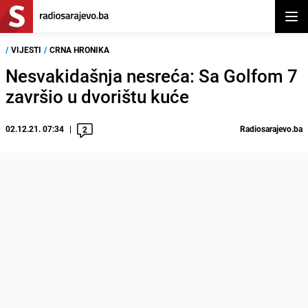
Otvor
/
VIJESTI
/
CRNA HRONIKA
Nesvakidašnja nesreća: Sa Golfom 7
završio u dvorištu kuće
02.12.21. 07:34
Radiosarajevo.ba
2