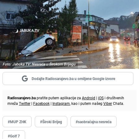
Foto: Jabuka TV: Nesreća u Širokom Brijegu
Dodajte Radiosarajevo.ba u omiljene Google izvore
Radiosarajevo.ba
pratite putem aplikacije za
Android
|
iOS
i društvenih
mreža
Twitter
|
Facebook
|
Instagram
, kao i putem našeg
Viber
Chata.
#MUP ZHK
#Široki Brijeg
#saobraćajna nesreća
#Golf 7