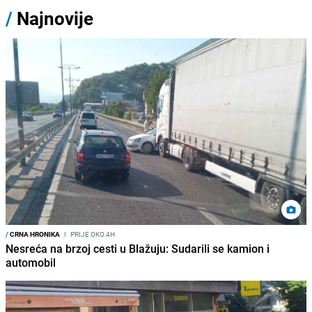
/
Najnovije
/
CRNA HRONIKA
I
PRIJE OKO 4H
Nesreća na brzoj cesti u Blažuju: Sudarili se kamion i
automobil