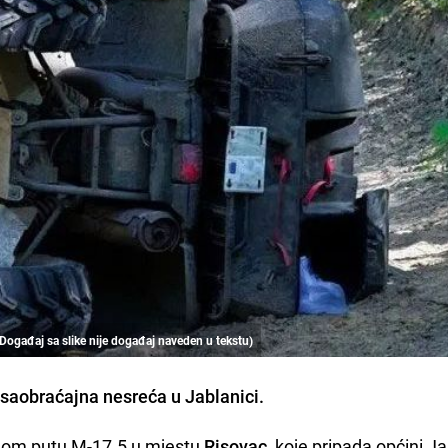
 (Događaj sa slike nije događaj naveden u tekstu)
 saobraćajna nesreća u Jablanici.
nom putu M-17.5 u mjestu
Risovac,
koje pripada općini Ja