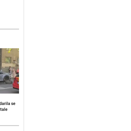
darila se
stale