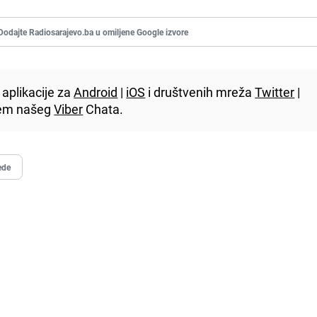
Dodajte Radiosarajevo.ba u omiljene Google izvore
aplikacije za
Android
|
iOS
i društvenih mreža
Twitter
|
utem našeg
Viber
Chata.
ede