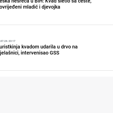
eška nesreća u BiH: Kvad sletio sa ceste,
ovrijeđeni mladić i djevojka
.07.24. 23:17
uristkinja kvadom udarila u drvo na
jelašnici, intervenisao GSS