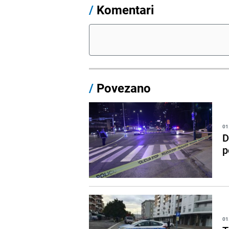
/
Komentari
/
Povezano
01
D
p
01