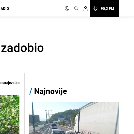
RADIO
90,2 FM
i zadobio
osarajevo.ba
/
Najnovije