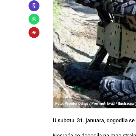
Foto: Prijedor Danas / Prevrnuti kvad / Ilustracija
U subotu, 31. januara, dogodila se
Nesreća se dogodila na magistral