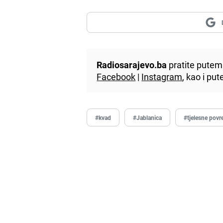
Radiosarajevo.ba
pratite putem 
Facebook
|
Instagram
, kao i p
#kvad
#Jablanica
#tjelesne povr