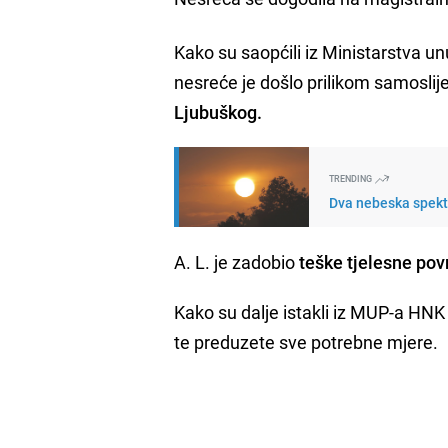
Kako su saopćili iz Ministarstva 
nesreće je došlo prilikom samosli
Ljubuškog.
TRENDING
Dva nebeska spekta
A. L. je zadobio
teške tjelesne po
Kako su dalje istakli iz MUP-a HN
te preduzete sve potrebne mjere.