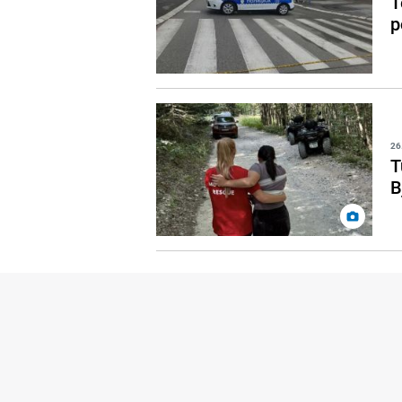
T
p
26
T
B