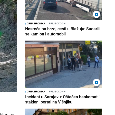
/
CRNA HRONIKA
I
PRIJE OKO 3H
Nesreća na brzoj cesti u Blažuju: Sudarili
se kamion i automobil
/
CRNA HRONIKA
I
PRIJE OKO 4H
Incident u Sarajevu: Oštećen bankomat i
stakleni portal na Višnjiku
blanica.