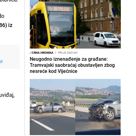
do
86) iz
/
CRNA HRONIKA
I
PRIJE OKO 6H
Neugodno iznenađenje za građane:
i!
Tramvajski saobraćaj obustavljen zbog
nesreće kod Vijećnice
uviđaj,