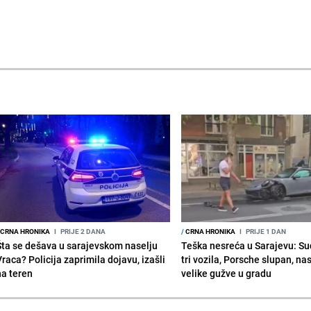
CRNA HRONIKA
I
PRIJE 2 DANA
/
CRNA HRONIKA
I
PRIJE 1 DAN
Šta se dešava u sarajevskom naselju
Teška nesreća u Sarajevu: Su
raca? Policija zaprimila dojavu, izašli
tri vozila, Porsche slupan, na
na teren
velike gužve u gradu