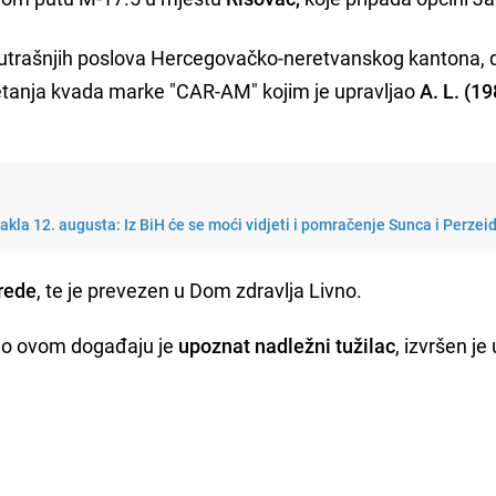
unutrašnjih poslova Hercegovačko-neretvanskog kantona, 
jetanja kvada marke "CAR-AM" kojim je upravljao
A. L. (19
kla 12. augusta: Iz BiH će se moći vidjeti i pomračenje Sunca i Perzeid
vrede
, te je prevezen u Dom zdravlja Livno.
K o ovom događaju je
upoznat nadležni tužilac
, izvršen je 