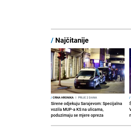
/
Najčitanije
/
CRNA HRONIKA
I
PRIJE 2 DANA
/
Sirene odjekuju Sarajevom: Specijalna
vozila MUP-a KS na ulicama,
V
poduzimaju se mjere opreza