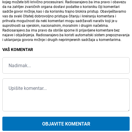
kojeg možete biti krivično procesuirani. Radiosarajevo.ba ima pravo i obavezu
da na zahtjev zvaničnih organa dostavi podatke o korisniku čiji komentari
sadrže govor mržnje, kao i da korisniku trajno blokira pristup. Obaviještavamo
vas da svaki čitatelj dobrovoljno pristupa čitanju i kreiranju komentara i
prihvata mogućnost da neki komentari mogu sadržavati narativ koji je u
suprotnosti sa vjerskim, nacionalnim, moralnim i drugim načelima.
Radiosarajevo.ba ima pravo da obriše sporne ili prijavljene komentare bez
najave i objašnjenja. Radiosarajevo.ba koristi automatski sistem prepoznavanja
i uklanjanja govora mržnje i drugih neprimjerenih sadržaja u komentarima.
VAŠ KOMENTAR
OBJAVITE KOMENTAR