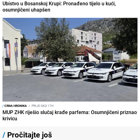
Ubistvo u Bosanskoj Krupi: Pronađeno tijelo u kući,
osumnjičeni uhapšen
/
CRNA HRONIKA
I
PRIJE OKO 17H
MUP ZHK riješio slučaj krađe parfema: Osumnjičeni priznao
krivicu
/
Pročitajte još