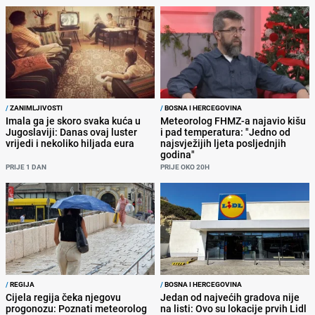
/
ZANIMLJIVOSTI
/
BOSNA I HERCEGOVINA
Imala ga je skoro svaka kuća u
Meteorolog FHMZ-a najavio kišu
Jugoslaviji: Danas ovaj luster
i pad temperatura: "Jedno od
vrijedi i nekoliko hiljada eura
najsvježijih ljeta posljednjih
godina"
PRIJE 1 DAN
PRIJE OKO 20H
/
REGIJA
/
BOSNA I HERCEGOVINA
Cijela regija čeka njegovu
Jedan od najvećih gradova nije
progonozu: Poznati meteorolog
na listi: Ovo su lokacije prvih Lidl