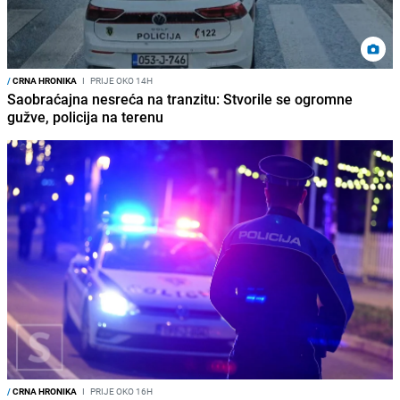
/
CRNA HRONIKA
I
PRIJE OKO 14H
Saobraćajna nesreća na tranzitu: Stvorile se ogromne
gužve, policija na terenu
/
CRNA HRONIKA
I
PRIJE OKO 16H