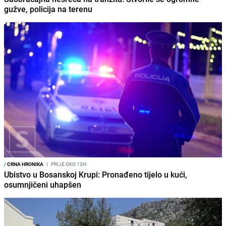
gužve, policija na terenu
/
CRNA HRONIKA
I
PRIJE OKO 13H
Ubistvo u Bosanskoj Krupi: Pronađeno tijelo u kući,
osumnjičeni uhapšen