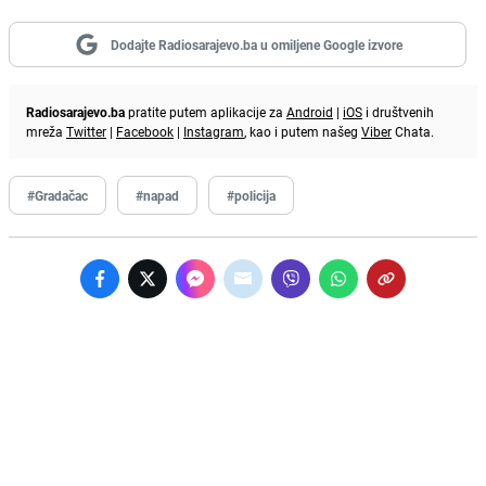
Dodajte Radiosarajevo.ba u omiljene Google izvore
Radiosarajevo.ba
pratite putem aplikacije za
Android
|
iOS
i društvenih
mreža
Twitter
|
Facebook
|
Instagram
, kao i putem našeg
Viber
Chata.
#Gradačac
#napad
#policija