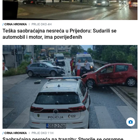
/
CRNA HRONIKA
I
PRIJE OKO 4H
Teška saobraćajna nesreća u Prijedoru: Sudarili se
automobil i motor, ima povrijeđenih
/
CRNA HRONIKA
I
PRIJE OKO 11H
Saobraćajna nesreća na tranzitu: Stvorile se ogromne