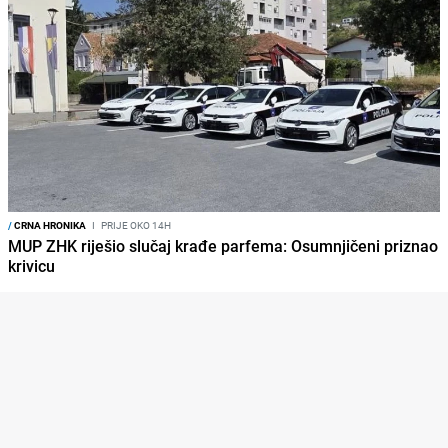
/
CRNA HRONIKA
I
PRIJE OKO 14H
MUP ZHK riješio slučaj krađe parfema: Osumnjičeni priznao
krivicu