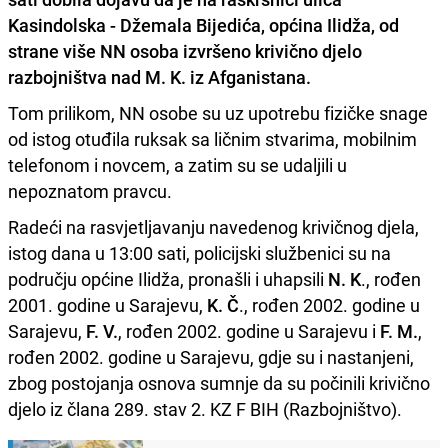
Kasindolska - Džemala Bijedića, općina Ilidža, od
strane
više NN osoba izvršeno krivično djelo
razbojništva nad M. K
. iz Afganistana.
Tom prilikom, NN osobe su uz upotrebu fizičke snage
od istog otuđila ruksak sa ličnim stvarima, mobilnim
telefonom i novcem, a zatim su se udaljili u
nepoznatom pravcu.
Radeći na rasvjetljavanju navedenog krivičnog djela,
istog dana u 13:00 sati, policijski službenici su na
području općine Ilidža, pronašli i uhapsili
N. K
., rođen
2001. godine u Sarajevu,
K. Č
., rođen 2002. godine u
Sarajevu,
F. V.
, rođen 2002. godine u Sarajevu i
F. M.
,
rođen 2002. godine u Sarajevu, gdje su i nastanjeni,
zbog postojanja osnova sumnje da su počinili krivično
djelo iz člana 289. stav 2. KZ F BIH (Razbojništvo).