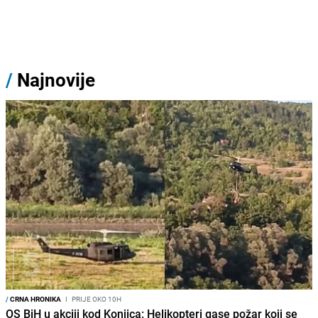
/
Najnovije
/
CRNA HRONIKA
I
PRIJE OKO 10H
OS BiH u akciji kod Konjica: Helikopteri gase požar koji se