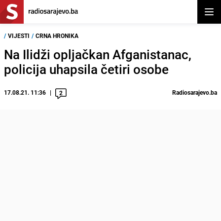
Otvor
/
VIJESTI
/
CRNA HRONIKA
Na Ilidži opljačkan Afganistanac,
policija uhapsila četiri osobe
17.08.21. 11:36
Radiosarajevo.ba
2