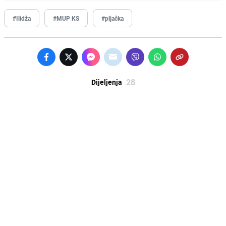
#Ilidža
#MUP KS
#pljačka
28
Dijeljenja