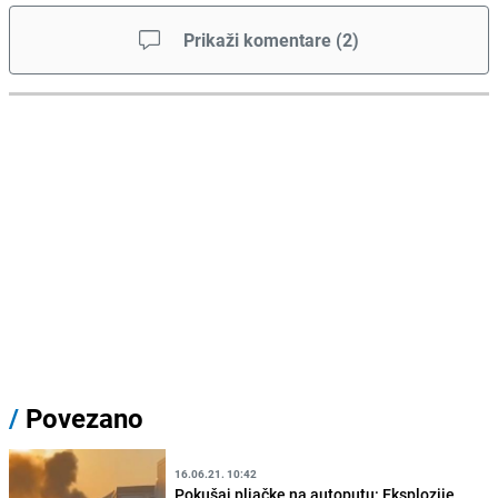
Prikaži komentare
(
2
)
/
Povezano
16.06.21. 10:42
Pokušaj pljačke na autoputu: Eksplozije,