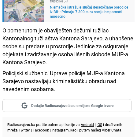
TRENDING
Njemačka istražuje slučaj desetočlane porodice
iz BiH: Primaju 7.300 eura socijalne pomoći
mjesečno
O pomenutom je obaviješten dežurni tužilac
Kantonalnog tužilaštva Kantona Sarajevo, a uhapšene
osobe su predate u prostorije Jedinice za osiguranje
objekata i zadržavanje osoba lišenih slobode MUP-a
Kantona Sarajevo.
Policijski službenici Uprave policije MUP-a Kantona
Sarajevo nastavljaju kriminalističku obradu nad
navedenim osobama.
Dodajte Radiosarajevo.ba u omiljene Google izvore
Radiosarajevo.ba
pratite putem aplikacije za
Android
|
iOS
i društvenih
mreža
Twitter
|
Facebook
|
Instagram
, kao i putem našeg
Viber
Chata.