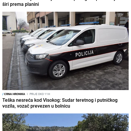
širi prema planini
/
CRNA HRONIKA
I
PRIJE OKO 11H
Teška nesreća kod Visokog: Sudar teretnog i putničkog
vozila, vozač prevezen u bolnicu