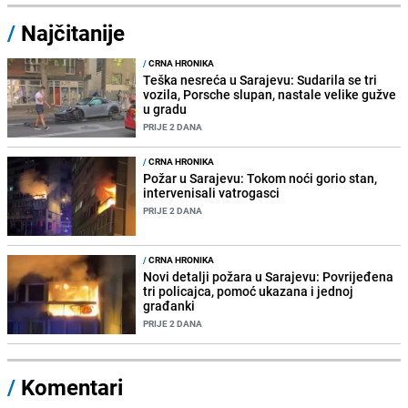
/
Najčitanije
/
CRNA HRONIKA
Teška nesreća u Sarajevu: Sudarila se tri
vozila, Porsche slupan, nastale velike gužve
u gradu
PRIJE 2 DANA
/
CRNA HRONIKA
Požar u Sarajevu: Tokom noći gorio stan,
intervenisali vatrogasci
PRIJE 2 DANA
/
CRNA HRONIKA
Novi detalji požara u Sarajevu: Povrijeđena
tri policajca, pomoć ukazana i jednoj
građanki
PRIJE 2 DANA
/
Komentari