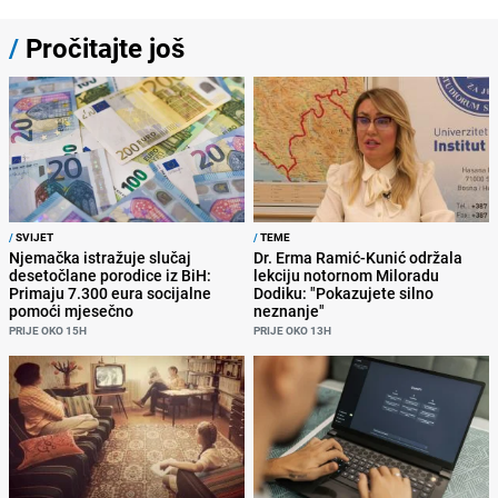
/
Pročitajte još
/
SVIJET
/
TEME
Njemačka istražuje slučaj
Dr. Erma Ramić-Kunić održala
desetočlane porodice iz BiH:
lekciju notornom Miloradu
Primaju 7.300 eura socijalne
Dodiku: "Pokazujete silno
pomoći mjesečno
neznanje"
PRIJE OKO 15H
PRIJE OKO 13H