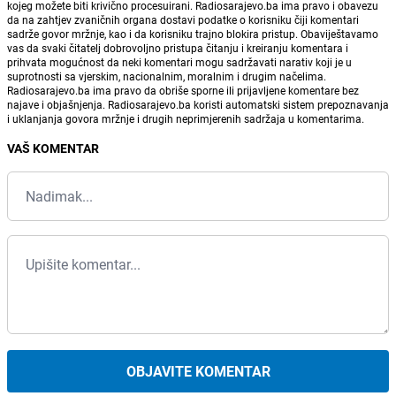
kojeg možete biti krivično procesuirani. Radiosarajevo.ba ima pravo i obavezu
da na zahtjev zvaničnih organa dostavi podatke o korisniku čiji komentari
sadrže govor mržnje, kao i da korisniku trajno blokira pristup. Obaviještavamo
vas da svaki čitatelj dobrovoljno pristupa čitanju i kreiranju komentara i
prihvata mogućnost da neki komentari mogu sadržavati narativ koji je u
suprotnosti sa vjerskim, nacionalnim, moralnim i drugim načelima.
Radiosarajevo.ba ima pravo da obriše sporne ili prijavljene komentare bez
najave i objašnjenja. Radiosarajevo.ba koristi automatski sistem prepoznavanja
i uklanjanja govora mržnje i drugih neprimjerenih sadržaja u komentarima.
VAŠ KOMENTAR
OBJAVITE KOMENTAR