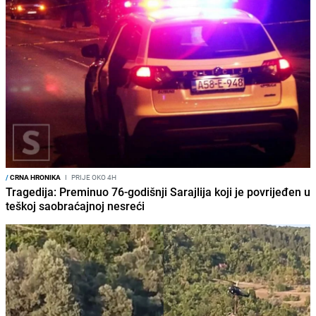
/
CRNA HRONIKA
I
PRIJE OKO 4H
Tragedija: Preminuo 76-godišnji Sarajlija koji je povrijeđen u
teškoj saobraćajnoj nesreći