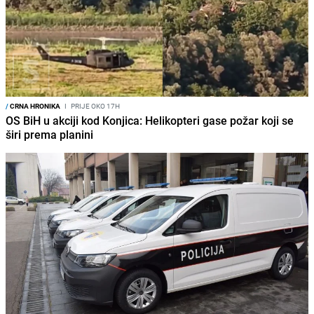
/
CRNA HRONIKA
I
PRIJE OKO 17H
OS BiH u akciji kod Konjica: Helikopteri gase požar koji se
širi prema planini