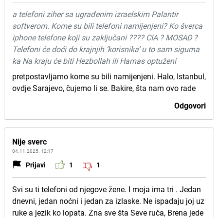
a telefoni ziher sa ugrađenim izraelskim Palantir
softverom. Kome su bili telefoni namijenjeni? Ko šverca
iphone telefone koji su zaključani ???? CIA ? MOSAD ?
Telefoni će doći do krajnjih ‘korisnika’ u to sam sigurna
ka Na kraju će biti Hezbollah ili Hamas optuženi
pretpostavljamo kome su bili namijenjeni. Halo, Istanbul,
ovdje Sarajevo, čujemo li se. Bakire, šta nam ovo rade
Odgovori
Nije sverc
04.11.2025. 12:17
Prijavi
1
1
Svi su ti telefoni od njegove žene. I moja ima tri . Jedan
dnevni, jedan noćni i jedan za izlaske. Ne ispadaju joj uz
ruke a jezik ko lopata. Zna sve šta Seve ruča, Brena jede