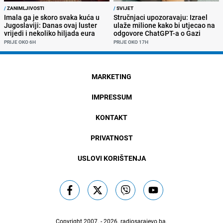
/
ZANIMLJIVOSTI
/
SVIJET
Imala ga je skoro svaka kuća u
Stručnjaci upozoravaju: Izrael
Jugoslaviji: Danas ovaj luster
ulaže milione kako bi utjecao na
vrijedi i nekoliko hiljada eura
odgovore ChatGPT-a o Gazi
PRIJE OKO 6H
PRIJE OKO 17H
MARKETING
IMPRESSUM
KONTAKT
PRIVATNOST
USLOVI KORIŠTENJA
Copyright 2007. - 2026.
radiosarajevo.ba
.