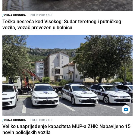
/
CRNA HRONIKA
I
PRIJE OKO 18H
Teška nesreća kod Visokog: Sudar teretnog i putničkog
vozila, vozač prevezen u bolnicu
/
CRNA HRONIKA
I
PRIJE OKO 21H
Veliko unaprijeđenje kapaciteta MUP-a ZHK: Nabavljeno 15
novih policijskih vozila