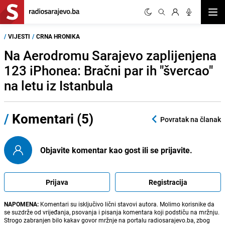
Otvor
/
VIJESTI
/
CRNA HRONIKA
Na Aerodromu Sarajevo zaplijenjena
123 iPhonea: Bračni par ih "švercao"
na letu iz Istanbula
/
Komentari (5)
Povratak na članak
Objavite komentar kao gost ili se prijavite.
Prijava
Registracija
NAPOMENA:
Komentari su isključivo lični stavovi autora. Molimo korisnike da
se suzdrže od vrijeđanja, psovanja i pisanja komentara koji podstiču na mržnju.
Strogo zabranjen bilo kakav govor mržnje na portalu radiosarajevo.ba, zbog