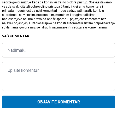
sadrže govor mržnje, kao i da korisniku trajno blokira pristup. Obaviještavamo
vas da svaki čitatelj dobrovoljno pristupa čitanju i kreiranju komentara i
prihvata mogućnost da neki komentari mogu sadržavati narativ koji je u
suprotnosti sa vjerskim, nacionalnim, moralnim i drugim načelima.
Radiosarajevo.ba ima pravo da obriše sporne ili prijavljene komentare bez
najave i objašnjenja. Radiosarajevo.ba koristi automatski sistem prepoznavanja
i uklanjanja govora mržnje i drugih neprimjerenih sadržaja u komentarima.
VAŠ KOMENTAR
OBJAVITE KOMENTAR