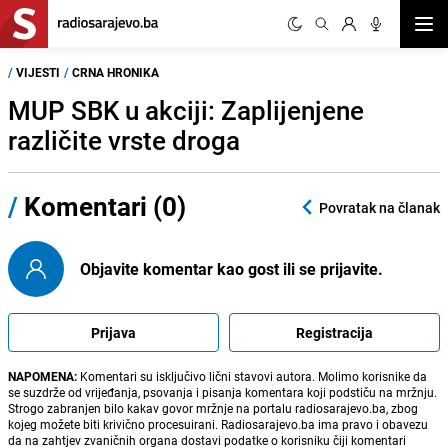
Otvor
/
VIJESTI
/
CRNA HRONIKA
MUP SBK u akciji: Zaplijenjene
različite vrste droga
/
Komentari (0)
Povratak na članak
Objavite komentar kao gost ili se prijavite.
Prijava
Registracija
NAPOMENA:
Komentari su isključivo lični stavovi autora. Molimo korisnike da
se suzdrže od vrijeđanja, psovanja i pisanja komentara koji podstiču na mržnju.
Strogo zabranjen bilo kakav govor mržnje na portalu radiosarajevo.ba, zbog
kojeg možete biti krivično procesuirani. Radiosarajevo.ba ima pravo i obavezu
da na zahtjev zvaničnih organa dostavi podatke o korisniku čiji komentari