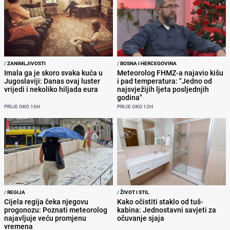
/
ZANIMLJIVOSTI
/
BOSNA I HERCEGOVINA
Imala ga je skoro svaka kuća u
Meteorolog FHMZ-a najavio kišu
Jugoslaviji: Danas ovaj luster
i pad temperatura: "Jedno od
vrijedi i nekoliko hiljada eura
najsvježijih ljeta posljednjih
godina"
PRIJE OKO 16H
PRIJE OKO 12H
/
REGIJA
/
ŽIVOT I STIL
Cijela regija čeka njegovu
Kako očistiti staklo od tuš-
progonozu: Poznati meteorolog
kabina: Jednostavni savjeti za
najavljuje veću promjenu
očuvanje sjaja
vremena