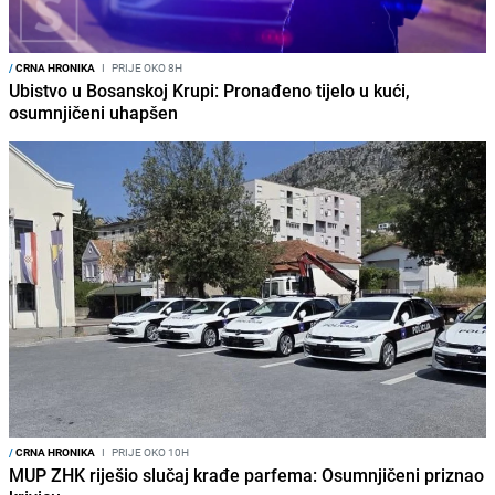
/
CRNA HRONIKA
I
PRIJE OKO 8H
Ubistvo u Bosanskoj Krupi: Pronađeno tijelo u kući,
osumnjičeni uhapšen
/
CRNA HRONIKA
I
PRIJE OKO 10H
MUP ZHK riješio slučaj krađe parfema: Osumnjičeni priznao