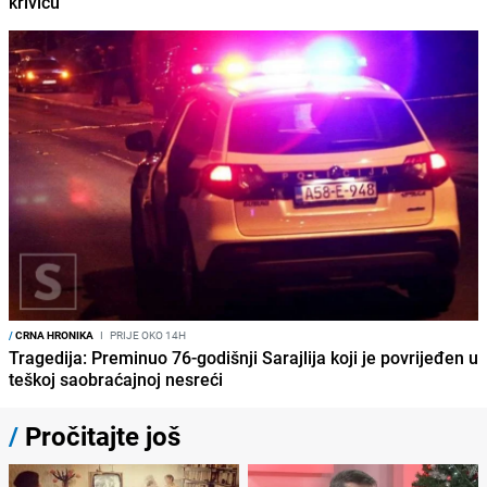
krivicu
/
CRNA HRONIKA
I
PRIJE OKO 14H
Tragedija: Preminuo 76-godišnji Sarajlija koji je povrijeđen u
teškoj saobraćajnoj nesreći
/
Pročitajte još