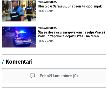
/
CRNA HRONIKA
Ubistvo u Sarajevu, uhapšen 47-godišnjak
PRIJE 2 DANA
/
CRNA HRONIKA
Šta se dešava u sarajevskom naselju Vraca?
Policija zaprimila dojavu, izašli na teren
PRIJE 2 DANA
/
Komentari
Prikaži komentare
(
0
)