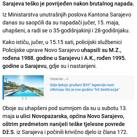
Sarajeva teško je povrijeđen nakon brutalnog napada.
Iz Ministarstva unutrašnjih poslova Kantona Sarajevo
danas su saopćili da su napadači jučer, 15. maja,
uhapšeni, a radi se o 35-godišnjakinji i 28-godišnjaku.
Kako ističu, jučer, u 15.15 sati, policijski službenici
Policijske uprave Novo Sarajevo
uhapsili su M.Z.,
rođena 1988. godine u Sarajevu i A.K., rođen 1995.
godine u Sarajevu
, gdje su i nastanjeni.
TRENDING
Gdje ljetuju građani BiH? Agencije nam
otkrivaju šta je ove godine "hit destinacija"
Oboje su uhapšeni pod sumnjom da su u subotu 13.
maja
u ulici Novopazarska, općina Novo Sarajevo,
oštrim predmetom nanijeli teške tjelesne povrede
Dž.S.
iz Sarajeva i počinili krivično djelo iz člana 172.