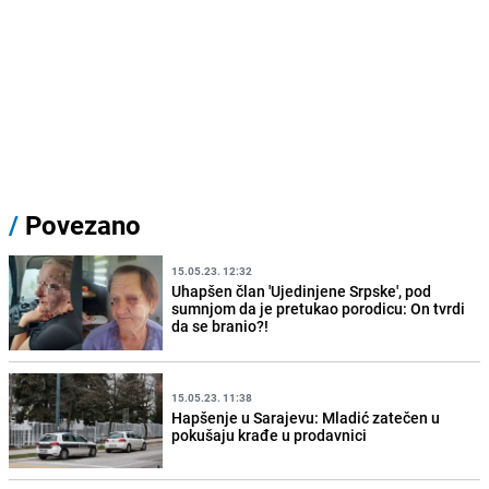
/
Povezano
15.05.23. 12:32
Uhapšen član 'Ujedinjene Srpske', pod
sumnjom da je pretukao porodicu: On tvrdi
da se branio?!
15.05.23. 11:38
Hapšenje u Sarajevu: Mladić zatečen u
pokušaju krađe u prodavnici