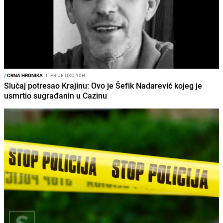
/
CRNA HRONIKA
I
PRIJE OKO 10H
Slučaj potresao Krajinu: Ovo je Šefik Nadarević kojeg je
usmrtio sugrađanin u Cazinu