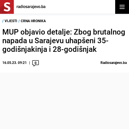
Otvor
/
VIJESTI
/
CRNA HRONIKA
MUP objavio detalje: Zbog brutalnog
napada u Sarajevu uhapšeni 35-
godišnjakinja i 28-godišnjak
16.05.23. 09:21
Radiosarajevo.ba
0