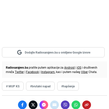
Dodajte Radiosarajevo.ba u omiljene Google izvore
Radiosarajevo.ba
pratite putem aplikacije za
Android
|
iOS
i društvenih
mreža
Twitter
|
Facebook
|
Instagram
, kao i putem našeg
Viber
Chata.
# MUP KS
#brutalni napad
#hapšenje