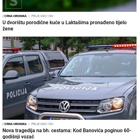
/
CRNA HRONIKA
I
PRIJE OKO 15H
U dvorištu porodične kuće u Laktašima pronađeno tijelo
žene
/
CRNA HRONIKA
I
PRIJE OKO 15H
Nova tragedija na bh. cestama: Kod Banovića poginuo 60-
godišnji vozač