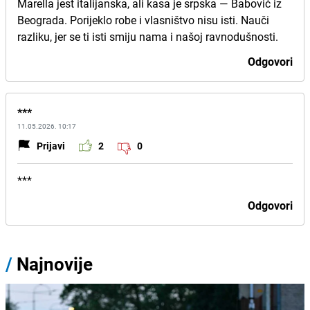
Marella jest italijanska, ali kasa je srpska — Babović iz
Beograda. Porijeklo robe i vlasništvo nisu isti. Nauči
razliku, jer se ti isti smiju nama i našoj ravnodušnosti.
Odgovori
***
11.05.2026. 10:17
Prijavi
2
0
***
Odgovori
/
Najnovije