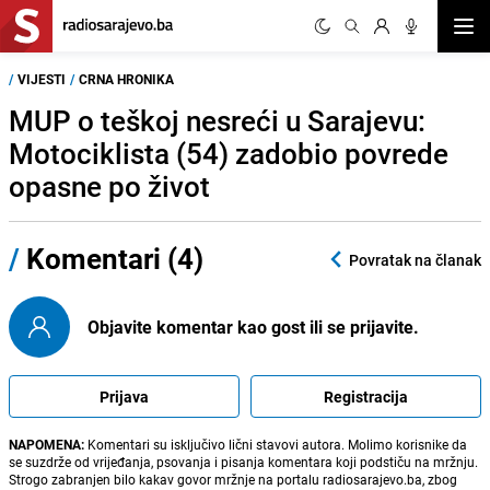
Otvor
/
VIJESTI
/
CRNA HRONIKA
MUP o teškoj nesreći u Sarajevu:
Motociklista (54) zadobio povrede
opasne po život
/
Komentari (4)
Povratak na članak
Objavite komentar kao gost ili se prijavite.
Prijava
Registracija
NAPOMENA:
Komentari su isključivo lični stavovi autora. Molimo korisnike da
se suzdrže od vrijeđanja, psovanja i pisanja komentara koji podstiču na mržnju.
Strogo zabranjen bilo kakav govor mržnje na portalu radiosarajevo.ba, zbog