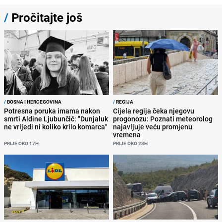
/
Pročitajte još
/
BOSNA I HERCEGOVINA
/
REGIJA
Potresna poruka imama nakon
Cijela regija čeka njegovu
smrti Aldine Ljubunčić: "Dunjaluk
progonozu: Poznati meteorolog
ne vrijedi ni koliko krilo komarca"
najavljuje veću promjenu
vremena
PRIJE OKO 17H
PRIJE OKO 23H