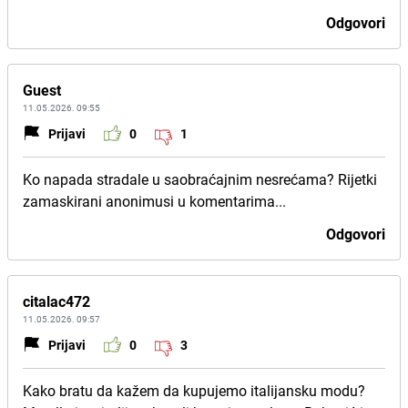
Odgovori
Guest
11.05.2026. 09:55
Prijavi
0
1
Ko napada stradale u saobraćajnim nesrećama? Rijetki
zamaskirani anonimusi u komentarima...
Odgovori
citalac472
11.05.2026. 09:57
Prijavi
0
3
Kako bratu da kažem da kupujemo italijansku modu?