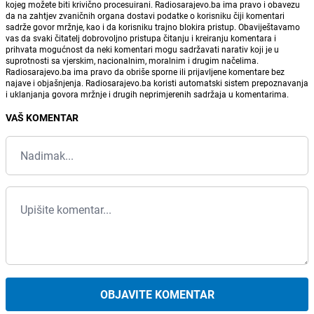
kojeg možete biti krivično procesuirani. Radiosarajevo.ba ima pravo i obavezu
da na zahtjev zvaničnih organa dostavi podatke o korisniku čiji komentari
sadrže govor mržnje, kao i da korisniku trajno blokira pristup. Obaviještavamo
vas da svaki čitatelj dobrovoljno pristupa čitanju i kreiranju komentara i
prihvata mogućnost da neki komentari mogu sadržavati narativ koji je u
suprotnosti sa vjerskim, nacionalnim, moralnim i drugim načelima.
Radiosarajevo.ba ima pravo da obriše sporne ili prijavljene komentare bez
najave i objašnjenja. Radiosarajevo.ba koristi automatski sistem prepoznavanja
i uklanjanja govora mržnje i drugih neprimjerenih sadržaja u komentarima.
VAŠ KOMENTAR
OBJAVITE KOMENTAR