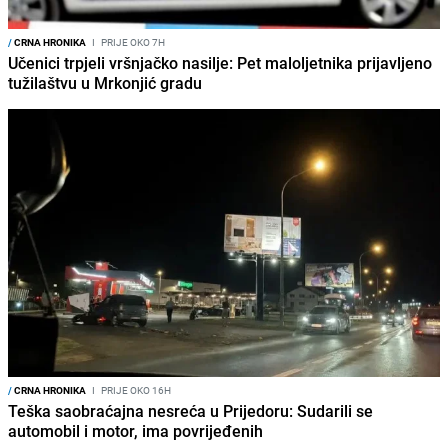
/
CRNA HRONIKA
I
PRIJE OKO 7H
Učenici trpjeli vršnjačko nasilje: Pet maloljetnika prijavljeno
tužilaštvu u Mrkonjić gradu
/
CRNA HRONIKA
I
PRIJE OKO 16H
Teška saobraćajna nesreća u Prijedoru: Sudarili se
automobil i motor, ima povrijeđenih