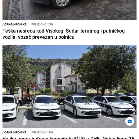
/
CRNA HRONIKA
I
PRIJE OKO 15H
Teška nesreća kod Visokog: Sudar teretnog i putničkog
vozila, vozač prevezen u bolnicu
/
CRNA HRONIKA
I
PRIJE OKO 19H
Veliko unaprijeđenje kapaciteta MUP-a ZHK: Nabavljeno 15