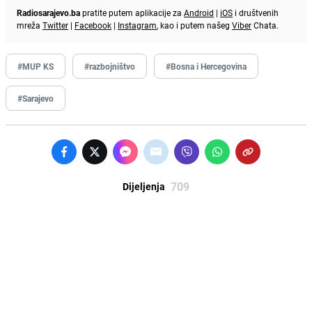
Radiosarajevo.ba
pratite putem aplikacije za
Android
|
iOS
i društvenih
mreža
Twitter
|
Facebook
|
Instagram
, kao i putem našeg
Viber
Chata.
#MUP KS
#razbojništvo
#Bosna i Hercegovina
#Sarajevo
709
Dijeljenja