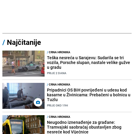
/
Najčitanije
/
CRNA HRONIKA
Teška nesreća u Sarajevu: Sudarila se tri
vozila, Porsche slupan, nastale velike gužve
u gradu
PRIJE 2 DANA
/
CRNA HRONIKA
Pripadnici OS BiH povrijeđeni u udesu kod
kasarne u Živinicama: Prebačeni u bolnicu u
Tuzlu
PRIJE OKO 19H
/
CRNA HRONIKA
Neugodno iznenađenje za građane:
Tramvajski saobraćaj obustavljen zbog
nesreće kod Vijećnice