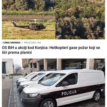
/
CRNA HRONIKA
I
PRIJE OKO 14H
OS BiH u akciji kod Konjica: Helikopteri gase požar koji se
širi prema planini