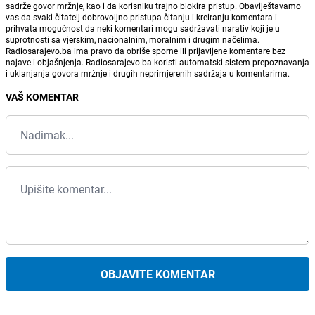
sadrže govor mržnje, kao i da korisniku trajno blokira pristup. Obaviještavamo
vas da svaki čitatelj dobrovoljno pristupa čitanju i kreiranju komentara i
prihvata mogućnost da neki komentari mogu sadržavati narativ koji je u
suprotnosti sa vjerskim, nacionalnim, moralnim i drugim načelima.
Radiosarajevo.ba ima pravo da obriše sporne ili prijavljene komentare bez
najave i objašnjenja. Radiosarajevo.ba koristi automatski sistem prepoznavanja
i uklanjanja govora mržnje i drugih neprimjerenih sadržaja u komentarima.
VAŠ KOMENTAR
OBJAVITE KOMENTAR