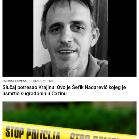
/
CRNA HRONIKA
I
PRIJE OKO 15H
Slučaj potresao Krajinu: Ovo je Šefik Nadarević kojeg je
usmrtio sugrađanin u Cazinu