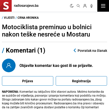
Otvor
/
VIJESTI
/
CRNA HRONIKA
Motociklista preminuo u bolnici
nakon teške nesreće u Mostaru
/
Komentari (1)
Povratak na članak
Objavite komentar kao gost ili se prijavite.
Prijava
Registracija
NAPOMENA:
Komentari su isključivo lični stavovi autora. Molimo korisnike da
se suzdrže od vrijeđanja, psovanja i pisanja komentara koji podstiču na mržnju.
Strogo zabranjen bilo kakav govor mržnje na portalu radiosarajevo.ba, zbog
kojeg možete biti krivično procesuirani. Radiosarajevo.ba ima pravo i obavezu
da na zahtjev zvaničnih organa dostavi podatke o korisniku čiji komentari