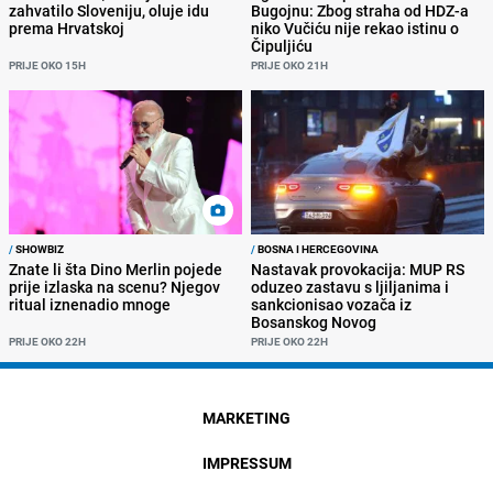
zahvatilo Sloveniju, oluje idu
Bugojnu: Zbog straha od HDZ-a
prema Hrvatskoj
niko Vučiću nije rekao istinu o
Čipuljiću
PRIJE OKO 15H
PRIJE OKO 21H
/
SHOWBIZ
/
BOSNA I HERCEGOVINA
Znate li šta Dino Merlin pojede
Nastavak provokacija: MUP RS
prije izlaska na scenu? Njegov
oduzeo zastavu s ljiljanima i
ritual iznenadio mnoge
sankcionisao vozača iz
Bosanskog Novog
PRIJE OKO 22H
PRIJE OKO 22H
MARKETING
IMPRESSUM