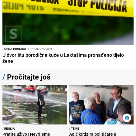
/
CRNA HRONIKA
I
PRIJE OKO 20H
U dvorištu porodične kuće u Laktašima pronađeno tijelo
žene
/
Pročitajte još
/
REGIJA
/
TEME
Pratite uživo | Nevrijeme
Agić kritizira političare u