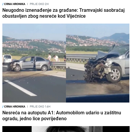
/
CRNA HRONIKA
I
PRIJE OKO 2H
Neugodno iznenađenje za građane: Tramvajski saobraćaj
obustavljen zbog nesreće kod Vijećnice
/
CRNA HRONIKA
I
PRIJE OKO 14H
Nesreća na autoputu A1: Automobilom udario u zaštitnu
ogradu, jedno lice povrijeđeno