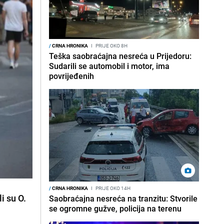
/
CRNA HRONIKA
I
PRIJE OKO 8H
Teška saobraćajna nesreća u Prijedoru:
Sudarili se automobil i motor, ima
povrijeđenih
/
CRNA HRONIKA
I
PRIJE OKO 14H
i su O.
Saobraćajna nesreća na tranzitu: Stvorile
se ogromne gužve, policija na terenu