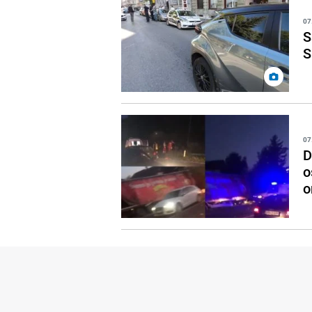
07
S
S
07
D
o
o