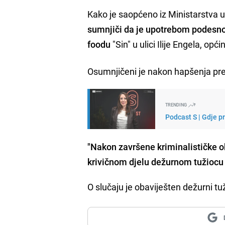
Kako je saopćeno iz Ministarstva 
sumnjiči da je upotrebom podesnog 
foodu
"Sin" u ulici Ilije Engela, opć
Osumnjičeni je nakon hapšenja pre
TRENDING
Podcast S | Gdje p
"Nakon završene kriminalističke o
krivičnom djelu dežurnom tužiocu
O slučaju je obaviješten dežurni tu