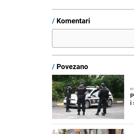
/
Komentari
/
Povezano
07
P
i