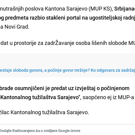
unutrašnjih poslova Kantona Sarajevo (MUP KS),
Srbijana
predmeta razbio stakleni portal na ugostiteljskoj radnji
ina Novi Grad.
dat u prostorije za zadrŽavanje osoba lišenih slobode M
restaje sloboda govora, a počinje govor mržnje? Ko odgovara za sadrža
brade osumnjičeni je predat uz izvještaj o počinjenom
 Kantonalnog tužilaštva Sarajevo"
, saopćeno ej iz MUP-a
žilac Kantonalnog tužilaštva Sarajevo.
Dodajte Radiosarajevo.ba u omiljene Google izvore