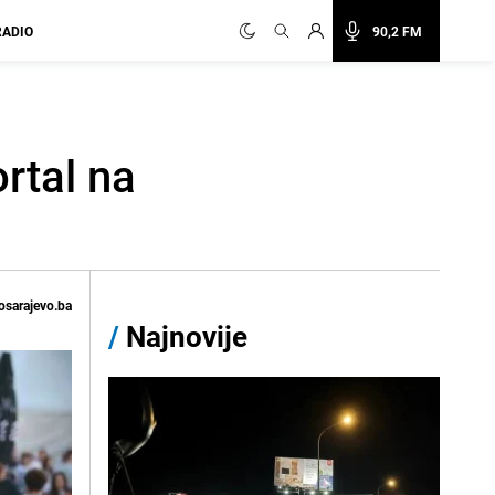
RADIO
90,2 FM
ortal na
osarajevo.ba
/
Najnovije