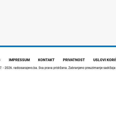
G
IMPRESSUM
KONTAKT
PRIVATNOST
USLOVI KOR
7. - 2026.
radiosarajevo.ba
. Sva prava pridržana. Zabranjeno preuzimanje sadržaja