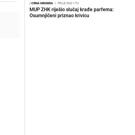
/
CRNA HRONIKA
I
PRIJE OKO 17H
MUP ZHK riješio slučaj krađe parfema:
Osumnjičeni priznao krivicu