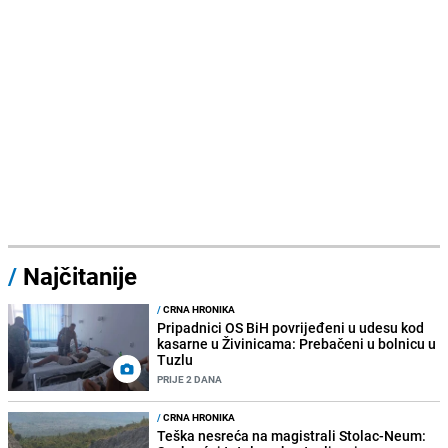
/
Najčitanije
/
CRNA HRONIKA
Pripadnici OS BiH povrijeđeni u udesu kod
kasarne u Živinicama: Prebačeni u bolnicu u
Tuzlu
PRIJE 2 DANA
/
CRNA HRONIKA
Teška nesreća na magistrali Stolac-Neum: