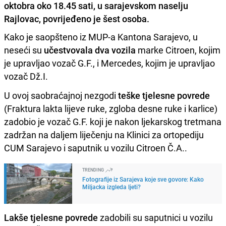
oktobra oko 18.45 sati, u sarajevskom naselju
Rajlovac, povrijeđeno je šest osoba.
Kako je saopšteno iz MUP-a Kantona Sarajevo, u
neseći su
učestvovala dva vozila
marke Citroen, kojim
je upravljao vozač G.F., i Mercedes, kojim je upravljao
vozač Dž.I.
U ovoj saobraćajnoj nezgodi
teške tjelesne povrede
(Fraktura lakta lijeve ruke, zgloba desne ruke i karlice)
zadobio je vozač G.F. koji je nakon ljekarskog tretmana
zadržan na daljem liječenju na Klinici za ortopediju
CUM Sarajevo i saputnik u vozilu Citroen Č.A..
TRENDING
Fotografije iz Sarajeva koje sve govore: Kako
Miljacka izgleda ljeti?
Lakše tjelesne povrede
zadobili su saputnici u vozilu