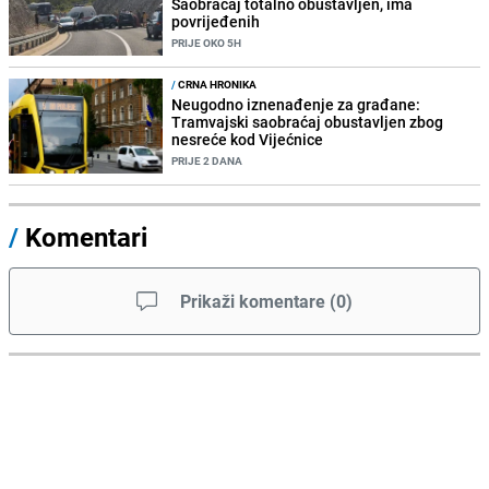
Saobraćaj totalno obustavljen, ima
povrijeđenih
PRIJE OKO 5H
/
CRNA HRONIKA
Neugodno iznenađenje za građane:
Tramvajski saobraćaj obustavljen zbog
nesreće kod Vijećnice
PRIJE 2 DANA
/
Komentari
Prikaži komentare
(
0
)