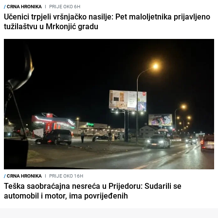
/
CRNA HRONIKA
I
PRIJE OKO 6H
Učenici trpjeli vršnjačko nasilje: Pet maloljetnika prijavljeno
tužilaštvu u Mrkonjić gradu
/
CRNA HRONIKA
I
PRIJE OKO 16H
Teška saobraćajna nesreća u Prijedoru: Sudarili se
automobil i motor, ima povrijeđenih