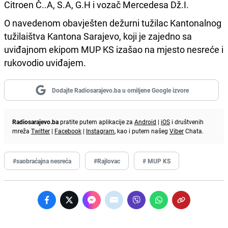
Citroen Č..A, S.A, G.H i vozač Mercedesa Dž.I.
O navedenom obavješten dežurni tužilac Kantonalnog
tužilaištva Kantona Sarajevo, koji je zajedno sa
uviđajnom ekipom MUP KS izašao na mjesto nesreće i
rukovodio uviđajem.
Dodajte Radiosarajevo.ba u omiljene Google izvore
Radiosarajevo.ba
pratite putem aplikacije za
Android
|
iOS
i društvenih
mreža
Twitter
|
Facebook
|
Instagram
, kao i putem našeg
Viber
Chata.
#saobraćajna nesreća
#Rajlovac
# MUP KS