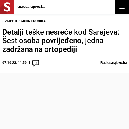
Otvor
/
VIJESTI
/
CRNA HRONIKA
Detalji teške nesreće kod Sarajeva:
Šest osoba povrijeđeno, jedna
zadržana na ortopediji
07.10.23. 11:50
Radiosarajevo.ba
0