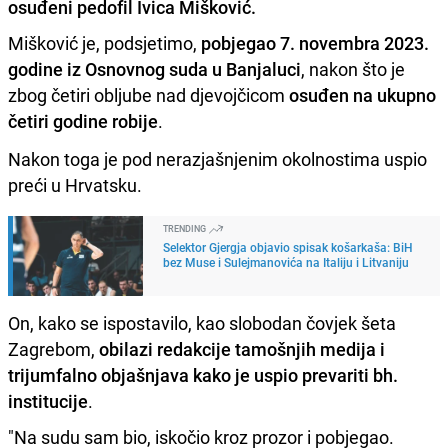
osuđeni pedofil Ivica Mišković.
Mišković je, podsjetimo,
pobjegao 7. novembra 2023.
godine iz Osnovnog suda u Banjaluci
, nakon što je
zbog četiri obljube nad djevojčicom
osuđen na ukupno
četiri godine robije
.
Nakon toga je pod nerazjašnjenim okolnostima uspio
preći u Hrvatsku.
TRENDING
Selektor Gjergja objavio spisak košarkaša: BiH
bez Muse i Sulejmanovića na Italiju i Litvaniju
On, kako se ispostavilo, kao slobodan čovjek šeta
Zagrebom,
obilazi redakcije tamošnjih medija i
trijumfalno objašnjava kako je uspio prevariti bh.
institucije
.
"Na sudu sam bio, iskočio kroz prozor i pobjegao.