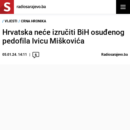
Otvor
/
VIJESTI
/
CRNA HRONIKA
Hrvatska neće izručiti BiH osuđenog
pedofila Ivicu Miškovića
05.01.24. 14:11
Radiosarajevo.ba
6