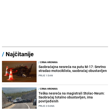
/
Najčitanije
/
CRNA HRONIKA
Saobraćajna nesreća na putu M-17: Smrtno
stradao motociklista, saobraćaj obustavljen
PRIJE 1 DAN
/
CRNA HRONIKA
Teška nesreća na magistrali Stolac-Neum:
Saobraćaj totalno obustavljen, ima
povrijeđenih
PRIJE 2 DANA