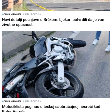
/
CRNA HRONIKA
I
PRIJE OKO 1H
Novi detalji pucnjave u Brčkom: Ljekari potvrdili da je van
životne opasnosti
/
CRNA HRONIKA
I
PRIJE OKO 3H
Motociklista poginuo u teškoj saobraćajnoj nesreći kod
Kotor Varoša