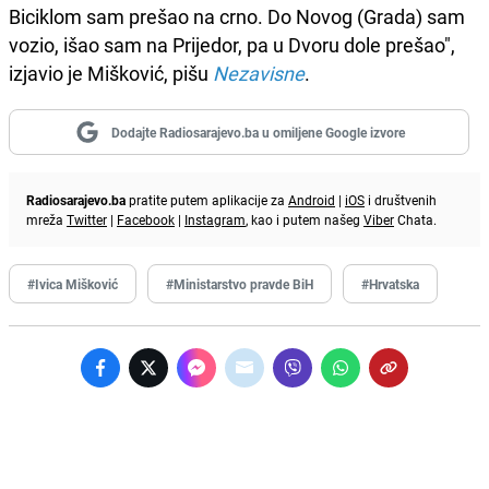
Biciklom sam prešao na crno. Do Novog (Grada) sam
vozio, išao sam na Prijedor, pa u Dvoru dole prešao",
izjavio je Mišković, pišu
Nezavisne
.
Dodajte Radiosarajevo.ba u omiljene Google izvore
Radiosarajevo.ba
pratite putem aplikacije za
Android
|
iOS
i društvenih
mreža
Twitter
|
Facebook
|
Instagram
, kao i putem našeg
Viber
Chata.
#Ivica Mišković
#Ministarstvo pravde BiH
#Hrvatska