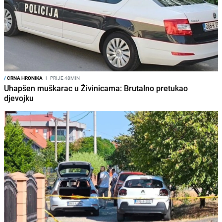
/
CRNA HRONIKA
I
PRIJE 48MIN
Uhapšen muškarac u Živinicama: Brutalno pretukao
djevojku