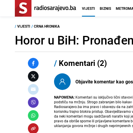
VIJESTI
BIZNIS
METROMA
/
VIJESTI
/
CRNA HRONIKA
Horor u BiH: Pronađen
/
Komentari (2)
Objavite komentar kao gost i
NAPOMENA:
Komentari su isključivo lični stavov
podstiču na mržnju. Strogo zabranjen bilo kakav 
Radiosarajevo.ba ima pravo i obavezu da na zahtj
korisniku trajno blokira pristup. Obaviještavamo 
da neki komentari mogu sadržavati narativ koji j
pravo da obriše sporne ili prijavljene komentare 
uklanjanja govora mržnje i drugih neprimjerenih