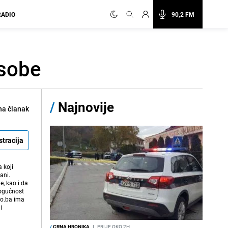
RADIO
90,2 FM
osobe
/
Najnovije
na članak
stracija
 koji
ani.
e, kao i da
mogućnost
vo.ba ima
i
/
CRNA HRONIKA
I
PRIJE OKO 2H