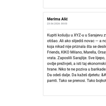
Merima Alić
23.04.2026. 00:03
Kupiti košulju u XYZ-u u Sarajevu zv
otišao. Ali ako slijediš novac — a n
koja nikad nije priznala šta se des
Friends, KIKO Milano, Marella, Ors
vrata. Zaposlili Sarajlije. Sve lije
ovdje preživjeli, a isti taj ekonomsk
hrane. Niko te ne poziva u barikade.
Da odeš dalje. Da kažeš djetetu: &
pamti. Tako se prenosi. Tako bojkot 