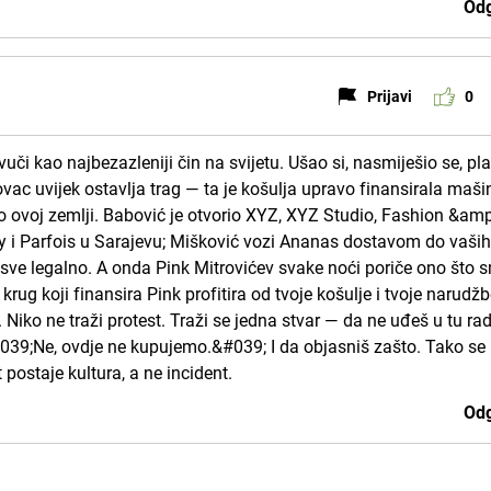
Odg
Prijavi
0
uči kao najbezazleniji čin na svijetu. Ušao si, nasmiješio se, pla
ovac uvijek ostavlja trag — ta je košulja upravo finansirala maši
ilo ovoj zemlji. Babović je otvorio XYZ, XYZ Studio, Fashion &amp
ay i Parfois u Sarajevu; Mišković vozi Ananas dostavom do vaši
po, sve legalno. A onda Pink Mitrovićev svake noći poriče ono što 
i krug koji finansira Pink profitira od tvoje košulje i tvoje narudž
 Niko ne traži protest. Traži se jedna stvar — da ne uđeš u tu ra
#039;Ne, ovdje ne kupujemo.&#039; I da objasniš zašto. Tako se
postaje kultura, a ne incident.
Odg