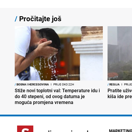
/
Pročitajte još
/
BOSNA I HERCEGOVINA
I
PRIJE OKO 22H
/
REGIJA
I
PRIJE
Stiže novi toplotni val: Temperature idu i
Pratite uživ
do 40 stepeni, od ovog datuma je
kiša ide pr
moguća promjena vremena
MARKETIN