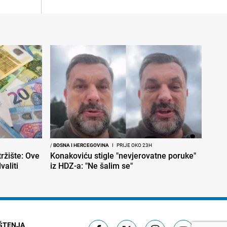
/
BOSNA I HERCEGOVINA
I
PRIJE OKO 23H
ržište: Ove
Konakoviću stigle "nevjerovatne poruke"
aliti
iz HDZ-a: "Ne šalim se"
IŠTENJA