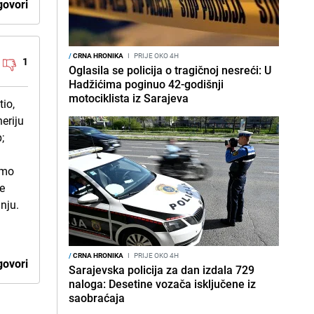
ovori
/
CRNA HRONIKA
I
PRIJE OKO 4H
1
Oglasila se policija o tragičnoj nesreći: U
Hadžićima poginuo 42-godišnji
motociklista iz Sarajeva
tio,
neriju
;
h
smo
be
dnju.
/
CRNA HRONIKA
I
PRIJE OKO 4H
ovori
Sarajevska policija za dan izdala 729
naloga: Desetine vozača isključene iz
saobraćaja