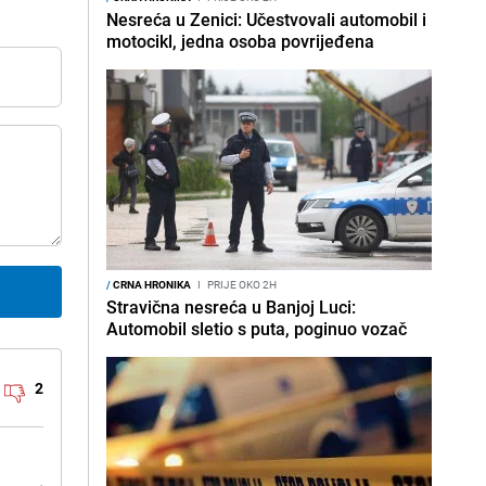
Nesreća u Zenici: Učestvovali automobil i
motocikl, jedna osoba povrijeđena
/
CRNA HRONIKA
I
PRIJE OKO 2H
Stravična nesreća u Banjoj Luci:
Automobil sletio s puta, poginuo vozač
2