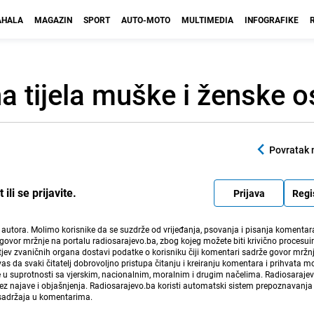
HALA
MAGAZIN
SPORT
AUTO-MOTO
MULTIMEDIA
INFOGRAFIKE
a tijela muške i ženske 
Povratak 
li se prijavite.
Prijava
Regi
i autora. Molimo korisnike da se suzdrže od vrijeđanja, psovanja i pisanja komentara
govor mržnje na portalu radiosarajevo.ba, zbog kojeg možete biti krivično procesuir
ev zvaničnih organa dostavi podatke o korisniku čiji komentari sadrže govor mržnj
vas da svaki čitatelj dobrovoljno pristupa čitanju i kreiranju komentara i prihvata 
e u suprotnosti sa vjerskim, nacionalnim, moralnim i drugim načelima. Radiosaraje
bez najave i objašnjenja. Radiosarajevo.ba koristi automatski sistem prepoznavanja 
 sadržaja u komentarima.