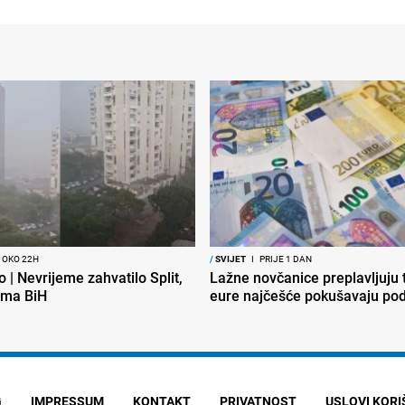
 OKO 22H
/
SVIJET
I
PRIJE 1 DAN
o | Nevrijeme zahvatilo Split,
Lažne novčanice preplavljuju t
ema BiH
eure najčešće pokušavaju podv
G
IMPRESSUM
KONTAKT
PRIVATNOST
USLOVI KOR