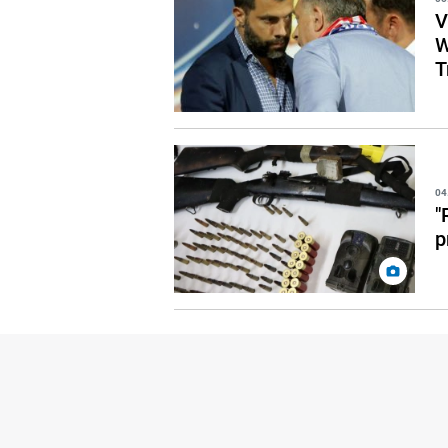
V
W
T
04
"
p