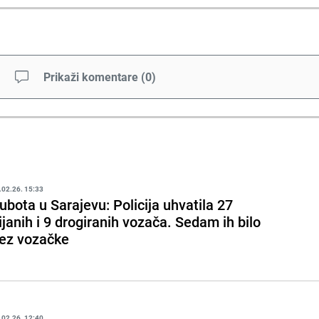
Prikaži komentare
(
0
)
.02.26. 15:33
ubota u Sarajevu: Policija uhvatila 27
ijanih i 9 drogiranih vozača. Sedam ih bilo
ez vozačke
.02.26. 12:40