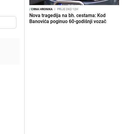
/
CRNA HRONIKA
I
PRIJE OKO 12H
Nova tragedija na bh. cestama: Kod
Banovića poginuo 60-godišnji vozač