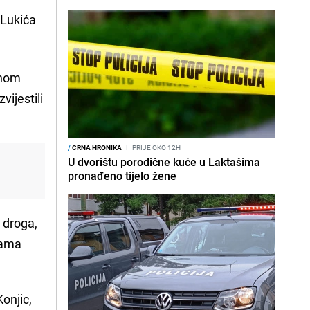
 Lukića
inom
izvijestili
/
CRNA HRONIKA
I
PRIJE OKO 12H
U dvorištu porodične kuće u Laktašima
pronađeno tijelo žene
 droga,
Rama
onjic,