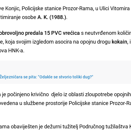
ave Konjic, Policijske stanice Prozor-Rama, u Ulici Vitomira
gitimiranje osobe
A. K. (1988.)
.
obrovoljno predala 15 PVC vrećica
s neutvrđenom količ
je, koja svojim izgledom asocira na opojnu drogu
kokain
, 
lova HNK-a.
eljezničara se pita: "Odakle se stvorio toliki dug?"
e počinjeno krivično djelo iz oblasti zloupotrebe opojnih
ovedena u službene prostorije Policijske stanice Prozor-
a obaviješten je dežurni tužitelj Područnog tužilaštva K