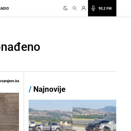
RADIO
90,2 FM
ronađeno
osarajevo.ba
/
Najnovije