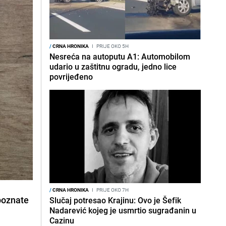
/
CRNA HRONIKA
I
PRIJE OKO 5H
Nesreća na autoputu A1: Automobilom
udario u zaštitnu ogradu, jedno lice
povrijeđeno
/
CRNA HRONIKA
I
PRIJE OKO 7H
epoznate
Slučaj potresao Krajinu: Ovo je Šefik
Nadarević kojeg je usmrtio sugrađanin u
Cazinu