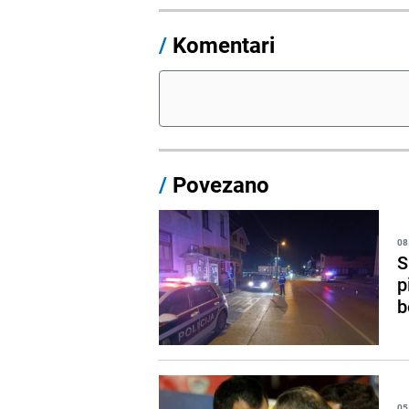
/
Komentari
/
Povezano
08
S
p
b
05