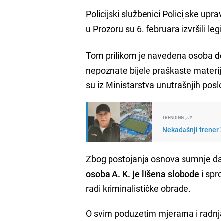
Policijski službenici Policijske upr
u Prozoru su 6. februara izvršili le
Tom prilikom je navedena osoba
d
nepoznate bijele praškaste materi
su iz Ministarstva unutrašnjih pos
TRENDING
Nekadašnji trener Ž
Zbog postojanja osnova sumnje da j
osoba A. K. je lišena slobode
i spr
radi kriminalističke obrade.
O svim poduzetim mjerama i radnjam