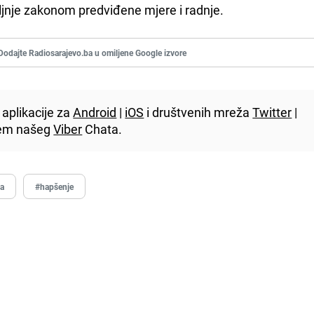
jnje zakonom predviđene mjere i radnje.
Dodajte Radiosarajevo.ba u omiljene Google izvore
aplikacije za
Android
|
iOS
i društvenih mreža
Twitter
|
utem našeg
Viber
Chata.
ga
#hapšenje