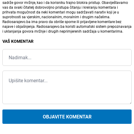
sadrže govor mržnje, kao i da korisniku trajno blokira pristup. Obaviještavamo
vas da svaki čitatelj dobrovoljno pristupa čitanju i kreiranju komentara i
prihvata mogućnost da neki komentari mogu sadržavati narativ koji je u
suprotnosti sa vjerskim, nacionalnim, moralnim i drugim načelima.
Radiosarajevo.ba ima pravo da obriše sporne ili prijavljene komentare bez
najave i objašnjenja. Radiosarajevo.ba koristi automatski sistem prepoznavanja
i uklanjanja govora mržnje i drugih neprimjerenih sadržaja u komentarima.
VAŠ KOMENTAR
OBJAVITE KOMENTAR