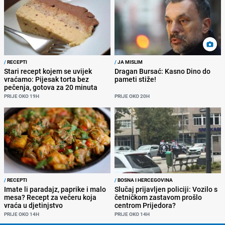
/
RECEPTI
/
JA MISLIM
Stari recept kojem se uvijek
Dragan Bursać: Kasno Dino do
vraćamo: Pijesak torta bez
pameti stiže!
pečenja, gotova za 20 minuta
PRIJE OKO 19H
PRIJE OKO 20H
/
RECEPTI
/
BOSNA I HERCEGOVINA
Imate li paradajz, paprike i malo
Slučaj prijavljen policiji: Vozilo s
mesa? Recept za večeru koja
četničkom zastavom prošlo
vraća u djetinjstvo
centrom Prijedora?
PRIJE OKO 14H
PRIJE OKO 14H