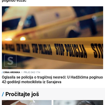
poginuo vozač
/
CRNA HRONIKA
I
PRIJE OKO 17H
Oglasila se policija o tragičnoj nesreći: U Hadžićima poginuo
42-godišnji motociklista iz Sarajeva
/
Pročitajte još