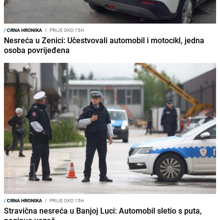
/
CRNA HRONIKA
I
PRIJE OKO 15H
Nesreća u Zenici: Učestvovali automobil i motocikl, jedna
osoba povrijeđena
/
CRNA HRONIKA
I
PRIJE OKO 15H
Stravična nesreća u Banjoj Luci: Automobil sletio s puta,