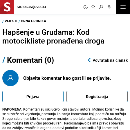
Otvor
/
VIJESTI
/
CRNA HRONIKA
Hapšenje u Grudama: Kod
motocikliste pronađena droga
/
Komentari (0)
Povratak na članak
Objavite komentar kao gost ili se prijavite.
Prijava
Registracija
NAPOMENA:
Komentari su isključivo lični stavovi autora. Molimo korisnike da
se suzdrže od vrijeđanja, psovanja i pisanja komentara koji podstiču na mržnju.
Strogo zabranjen bilo kakav govor mržnje na portalu radiosarajevo.ba, zbog
kojeg možete biti krivično procesuirani. Radiosarajevo.ba ima pravo i obavezu
da na zahtjev zvaničnih organa dostavi podatke o korisniku čiji komentari