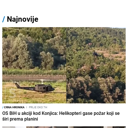
/
Najnovije
/
CRNA HRONIKA
I
PRIJE OKO 7H
OS BiH u akciji kod Konjica: Helikopteri gase požar koji se
širi prema planini