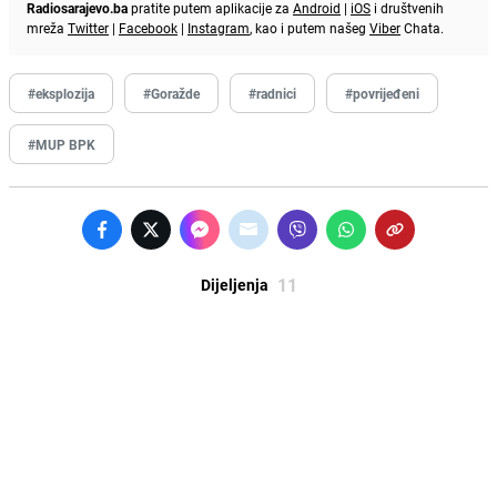
Radiosarajevo.ba
pratite putem aplikacije za
Android
|
iOS
i društvenih
mreža
Twitter
|
Facebook
|
Instagram
, kao i putem našeg
Viber
Chata.
#eksplozija
#Goražde
#radnici
#povrijeđeni
#MUP BPK
11
Dijeljenja