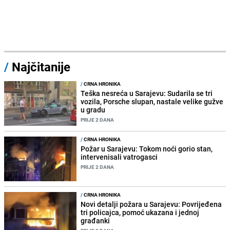
/
Najčitanije
/
CRNA HRONIKA
Teška nesreća u Sarajevu: Sudarila se tri
vozila, Porsche slupan, nastale velike gužve
u gradu
PRIJE 2 DANA
/
CRNA HRONIKA
Požar u Sarajevu: Tokom noći gorio stan,
intervenisali vatrogasci
PRIJE 2 DANA
/
CRNA HRONIKA
Novi detalji požara u Sarajevu: Povrijeđena
tri policajca, pomoć ukazana i jednoj
građanki