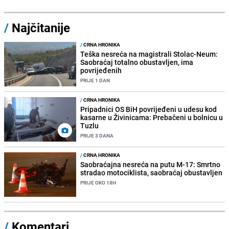
/
Najčitanije
/
CRNA HRONIKA
Teška nesreća na magistrali Stolac-Neum:
Saobraćaj totalno obustavljen, ima
povrijeđenih
PRIJE 1 DAN
/
CRNA HRONIKA
Pripadnici OS BiH povrijeđeni u udesu kod
kasarne u Živinicama: Prebačeni u bolnicu u
Tuzlu
PRIJE 3 DANA
/
CRNA HRONIKA
Saobraćajna nesreća na putu M-17: Smrtno
stradao motociklista, saobraćaj obustavljen
PRIJE OKO 18H
/
Komentari