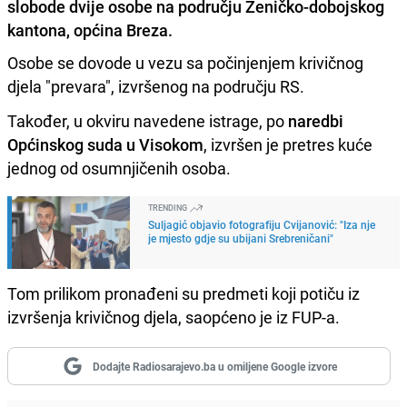
slobode dvije osobe na području Zeničko-dobojskog
kantona, općina Breza.
Osobe se dovode u vezu sa počinjenjem krivičnog
djela "prevara", izvršenog na području RS.
Također, u okviru navedene istrage, po
naredbi
Općinskog suda u Visokom
, izvršen je pretres kuće
jednog od osumnjičenih osoba.
TRENDING
Suljagić objavio fotografiju Cvijanović: "Iza nje
je mjesto gdje su ubijani Srebreničani"
Tom prilikom pronađeni su predmeti koji potiču iz
izvršenja krivičnog djela, saopćeno je iz FUP-a.
Dodajte Radiosarajevo.ba u omiljene Google izvore