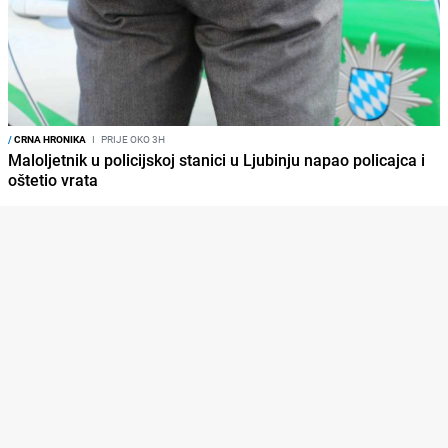
/
CRNA HRONIKA
I
PRIJE OKO 3H
Maloljetnik u policijskoj stanici u Ljubinju napao policajca i
oštetio vrata