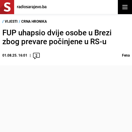
Otvor
/
VIJESTI
/
CRNA HRONIKA
FUP uhapsio dvije osobe u Brezi
zbog prevare počinjene u RS-u
01.08.25. 16:01
Fena
2