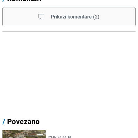
Prikaži komentare
(
2
)
/
Povezano
29.07.25. 15:13