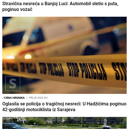
Stravična nesreća u Banjoj Luci: Automobil sletio s puta,
poginuo vozač
/
CRNA HRONIKA
I
PRIJE OKO 2H
Oglasila se policija o tragičnoj nesreći: U Hadžićima poginuo
42-godišnji motociklista iz Sarajeva