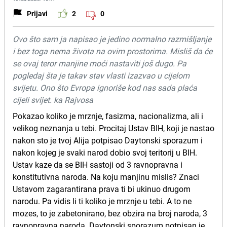
Prijavi
2
0
Ovo što sam ja napisao je jedino normalno razmišljanje
i bez toga nema života na ovim prostorima. Misliš da će
se ovaj teror manjine moći nastaviti još dugo. Pa
pogledaj šta je takav stav vlasti izazvao u cijelom
svijetu. Ono što Evropa ignoriše kod nas sada plaća
cijeli svijet. ka Rajvosa
Pokazao koliko je mrznje, fasizma, nacionalizma, ali i
velikog neznanja u tebi. Procitaj Ustav BIH, koji je nastao
nakon sto je tvoj Alija potpisao Daytonski sporazum i
nakon kojeg je svaki narod dobio svoj teritorij u BIH.
Ustav kaze da se BIH sastoji od 3 ravnopravna i
konstitutivna naroda. Na koju manjinu mislis? Znaci
Ustavom zagarantirana prava ti bi ukinuo drugom
narodu. Pa vidis li ti koliko je mrznje u tebi. A to ne
mozes, to je zabetonirano, bez obzira na broj naroda, 3
ravnopravna naroda. Daytonski sporazum potpisan je