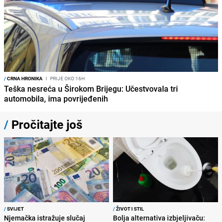
/
CRNA HRONIKA
I
PRIJE OKO 16H
Teška nesreća u Širokom Brijegu: Učestvovala tri
automobila, ima povrijeđenih
/
Pročitajte još
/
SVIJET
/
ŽIVOT I STIL
Njemačka istražuje slučaj
Bolja alternativa izbjeljivaču: