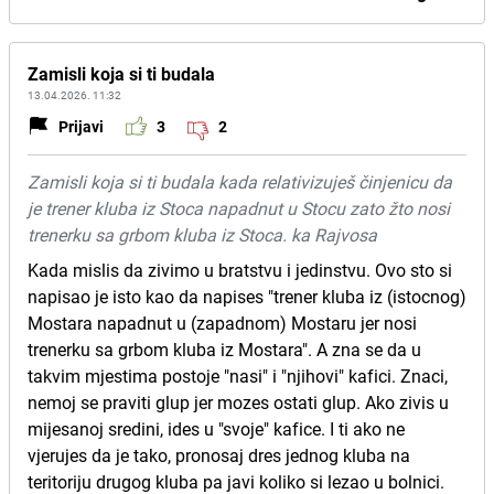
Zamisli koja si ti budala
13.04.2026. 11:32
Prijavi
3
2
Zamisli koja si ti budala kada relativizuješ činjenicu da
je trener kluba iz Stoca napadnut u Stocu zato žto nosi
trenerku sa grbom kluba iz Stoca. ka Rajvosa
Kada mislis da zivimo u bratstvu i jedinstvu. Ovo sto si
napisao je isto kao da napises "trener kluba iz (istocnog)
Mostara napadnut u (zapadnom) Mostaru jer nosi
trenerku sa grbom kluba iz Mostara". A zna se da u
takvim mjestima postoje "nasi" i "njihovi" kafici. Znaci,
nemoj se praviti glup jer mozes ostati glup. Ako zivis u
mijesanoj sredini, ides u "svoje" kafice. I ti ako ne
vjerujes da je tako, pronosaj dres jednog kluba na
teritoriju drugog kluba pa javi koliko si lezao u bolnici.