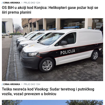
/
CRNA HRONIKA
I
PRIJE OKO 12H
OS BiH u akciji kod Konjica: Helikopteri gase požar koji se
širi prema planini
/
CRNA HRONIKA
I
PRIJE OKO 13H
Teška nesreća kod Visokog: Sudar teretnog i putničkog
vozila, vozač prevezen u bolnicu