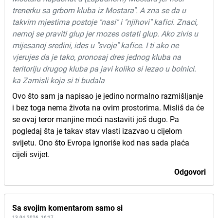
trenerku sa grbom kluba iz Mostara". A zna se da u
takvim mjestima postoje "nasi" i "njihovi" kafici. Znaci,
nemoj se praviti glup jer mozes ostati glup. Ako zivis u
mijesanoj sredini, ides u "svoje" kafice. I ti ako ne
vjerujes da je tako, pronosaj dres jednog kluba na
teritoriju drugog kluba pa javi koliko si lezao u bolnici.
ka Zamisli koja si ti budala
Ovo što sam ja napisao je jedino normalno razmišljanje
i bez toga nema života na ovim prostorima. Misliš da će
se ovaj teror manjine moći nastaviti još dugo. Pa
pogledaj šta je takav stav vlasti izazvao u cijelom
svijetu. Ono što Evropa ignoriše kod nas sada plaća
cijeli svijet.
Odgovori
Sa svojim komentarom samo si
13.04.2026. 16:17