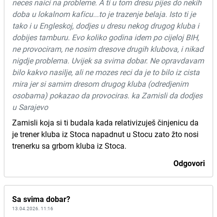
neces naici na probleme. A ti u tom dresu pijes do nekih
doba u lokalnom kaficu...to je trazenje belaja. Isto ti je
tako i u Engleskoj, dodjes u dresu nekog drugog kluba i
dobijes tamburu. Evo koliko godina idem po cijeloj BIH,
ne provociram, ne nosim dresove drugih klubova, i nikad
nigdje problema. Uvijek sa svima dobar. Ne opravdavam
bilo kakvo nasilje, ali ne mozes reci da je to bilo iz cista
mira jer si samim dresom drugog kluba (odredjenim
osobama) pokazao da provociras. ka Zamisli da dodjes
u Sarajevo
Zamisli koja si ti budala kada relativizuješ činjenicu da
je trener kluba iz Stoca napadnut u Stocu zato žto nosi
trenerku sa grbom kluba iz Stoca.
Odgovori
Sa svima dobar?
13.04.2026. 11:16