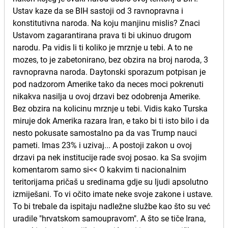
Ustav kaze da se BIH sastoji od 3 ravnopravna i
konstitutivna naroda. Na koju manjinu mislis? Znaci
Ustavom zagarantirana prava ti bi ukinuo drugom
narodu. Pa vidis li ti koliko je mrznje u tebi. A to ne
mozes, to je zabetonirano, bez obzira na broj naroda, 3
ravnopravna naroda. Daytonski sporazum potpisan je
pod nadzorom Amerike tako da neces moci pokrenuti
nikakva nasilja u ovoj drzavi bez odobrenja Amerike.
Bez obzira na kolicinu mrznje u tebi. Vidis kako Turska
miruje dok Amerika razara Iran, e tako bi ti isto bilo i da
nesto pokusate samostalno pa da vas Trump nauci
pameti. Imas 23% i uzivaj... A postoji zakon u ovoj
drzavi pa nek institucije rade svoj posao. ka Sa svojim
komentarom samo si<< O kakvim ti nacionalnim
teritorijama pričaš u sredinama gdje su ljudi apsolutno
izmiješani. To vi očito imate neke svoje zakone i ustave.
To bi trebale da ispitaju nadležne službe kao što su već
uradile "hrvatskom samoupravom". A što se tiče Irana,