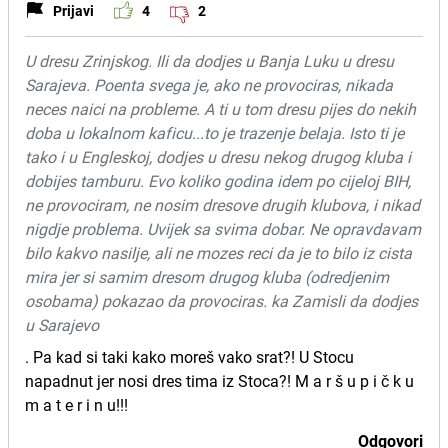
Prijavi
4
2
U dresu Zrinjskog. Ili da dodjes u Banja Luku u dresu
Sarajeva. Poenta svega je, ako ne provociras, nikada
neces naici na probleme. A ti u tom dresu pijes do nekih
doba u lokalnom kaficu...to je trazenje belaja. Isto ti je
tako i u Engleskoj, dodjes u dresu nekog drugog kluba i
dobijes tamburu. Evo koliko godina idem po cijeloj BIH,
ne provociram, ne nosim dresove drugih klubova, i nikad
nigdje problema. Uvijek sa svima dobar. Ne opravdavam
bilo kakvo nasilje, ali ne mozes reci da je to bilo iz cista
mira jer si samim dresom drugog kluba (odredjenim
osobama) pokazao da provociras. ka Zamisli da dodjes
u Sarajevo
. Pa kad si taki kako moreš vako srat?! U Stocu
napadnut jer nosi dres tima iz Stoca?! M a r š u p i č k u
m a t e r i n u!!!
Odgovori