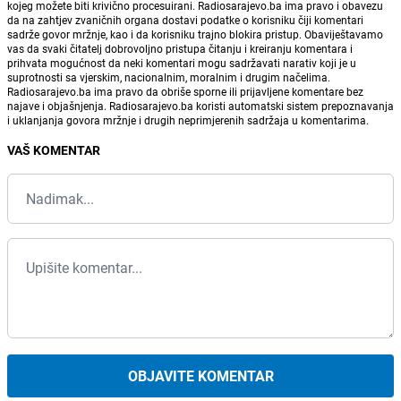
kojeg možete biti krivično procesuirani. Radiosarajevo.ba ima pravo i obavezu
da na zahtjev zvaničnih organa dostavi podatke o korisniku čiji komentari
sadrže govor mržnje, kao i da korisniku trajno blokira pristup. Obaviještavamo
vas da svaki čitatelj dobrovoljno pristupa čitanju i kreiranju komentara i
prihvata mogućnost da neki komentari mogu sadržavati narativ koji je u
suprotnosti sa vjerskim, nacionalnim, moralnim i drugim načelima.
Radiosarajevo.ba ima pravo da obriše sporne ili prijavljene komentare bez
najave i objašnjenja. Radiosarajevo.ba koristi automatski sistem prepoznavanja
i uklanjanja govora mržnje i drugih neprimjerenih sadržaja u komentarima.
VAŠ KOMENTAR
OBJAVITE KOMENTAR