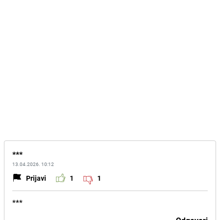
***
13.04.2026. 10:12
Prijavi
1
1
***