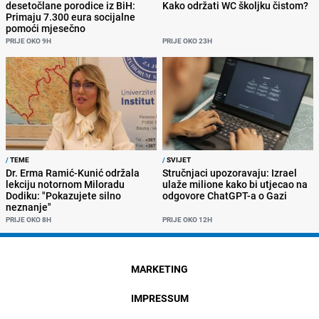
desetočlane porodice iz BiH:
Kako održati WC školjku čistom?
Primaju 7.300 eura socijalne
pomoći mjesečno
PRIJE OKO 9H
PRIJE OKO 23H
/
TEME
/
SVIJET
Dr. Erma Ramić-Kunić održala
Stručnjaci upozoravaju: Izrael
lekciju notornom Miloradu
ulaže milione kako bi utjecao na
Dodiku: "Pokazujete silno
odgovore ChatGPT-a o Gazi
neznanje"
PRIJE OKO 8H
PRIJE OKO 12H
MARKETING
IMPRESSUM