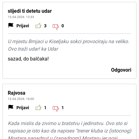
slijedi ti detetu udar
13.04.2026. 12:33
Prijavi
3
0
U mjestu Brnjaci u Kiseljaku sokci provociraju na veliko.
Ovo traži udar! ka Udar
sazad, do balčaka!
Odgovori
Rajvosa
13.04.2026. 16:00
Prijavi
1
1
Kada mislis da zivimo u bratstvu i jedinstvu. Ovo sto si
napisao je isto kao da napises "trener kluba iz (istocnog)
Mostara napadnut u (zapadnom) Mostaru jer nosi