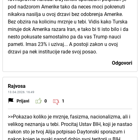
pod nadzorom Amerike tako da neces moci pokrenuti
nikakva nasilja u ovoj drzavi bez odobrenja Amerike.
Bez obzira na kolicinu mrznje u tebi. Vidis kako Turska
miruje dok Amerika razara Iran, e tako bi ti isto bilo i da
nesto pokusate samostalno pa da vas Trump nauci
pameti. Imas 23% i uzivaj... A postoji zakon u ovoj
drzavi pa nek institucije rade svoj posao.
Odgovori
Rajvosa
13.04.2026. 16:49
Prijavi
0
1
>>Pokazao koliko je mrznje, fasizma, nacionalizma, ali i
velikog neznanja u tebi. Procitaj Ustav BIH, koji je nastao
nakon sto je tvoj Alija potpisao Daytonski sporazum i
nakon kojeg je svaki narod dobio svoj teritorij u BIH.