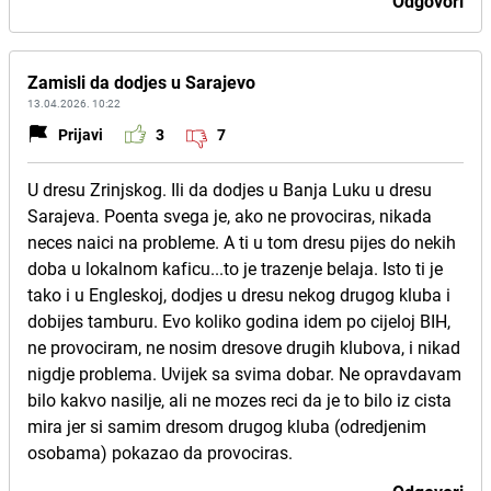
Odgovori
Zamisli da dodjes u Sarajevo
13.04.2026. 10:22
Prijavi
3
7
U dresu Zrinjskog. Ili da dodjes u Banja Luku u dresu
Sarajeva. Poenta svega je, ako ne provociras, nikada
neces naici na probleme. A ti u tom dresu pijes do nekih
doba u lokalnom kaficu...to je trazenje belaja. Isto ti je
tako i u Engleskoj, dodjes u dresu nekog drugog kluba i
dobijes tamburu. Evo koliko godina idem po cijeloj BIH,
ne provociram, ne nosim dresove drugih klubova, i nikad
nigdje problema. Uvijek sa svima dobar. Ne opravdavam
bilo kakvo nasilje, ali ne mozes reci da je to bilo iz cista
mira jer si samim dresom drugog kluba (odredjenim
osobama) pokazao da provociras.