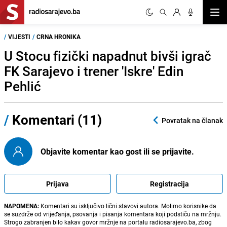
Otvor
/
VIJESTI
/
CRNA HRONIKA
U Stocu fizički napadnut bivši igrač
FK Sarajevo i trener 'Iskre' Edin
Pehlić
/
Komentari (11)
Povratak na članak
Objavite komentar kao gost ili se prijavite.
Prijava
Registracija
NAPOMENA:
Komentari su isključivo lični stavovi autora. Molimo korisnike da
se suzdrže od vrijeđanja, psovanja i pisanja komentara koji podstiču na mržnju.
Strogo zabranjen bilo kakav govor mržnje na portalu radiosarajevo.ba, zbog