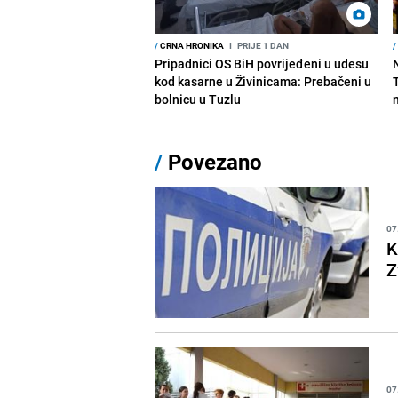
/
CRNA HRONIKA
I
PRIJE 1 DAN
/
Pripadnici OS BiH povrijeđeni u udesu
kod kasarne u Živinicama: Prebačeni u
bolnicu u Tuzlu
/
Povezano
07
K
Z
07