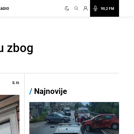
RADIO
90,2 FM
u zbog
S. H.
/
Najnovije