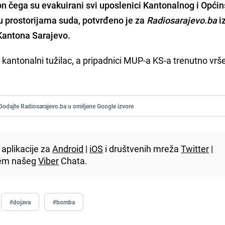
kon čega su evakuirani svi uposlenici Kantonalnog i Opći
i u prostorijama suda, potvrđeno je za
Radiosarajevo.ba
i
Kantona Sarajevo.
 kantonalni tužilac, a pripadnici MUP-a KS-a trenutno vrš
Dodajte Radiosarajevo.ba u omiljene Google izvore
aplikacije za
Android
|
iOS
i društvenih mreža
Twitter
|
utem našeg
Viber
Chata.
#dojava
#bomba