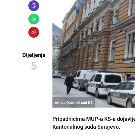
Dijeljenja
5
Arhiv / Općinski sud KS
Pripadnicima MUP-a KS-a dojavlje
Kantonalnog suda Sarajevo.