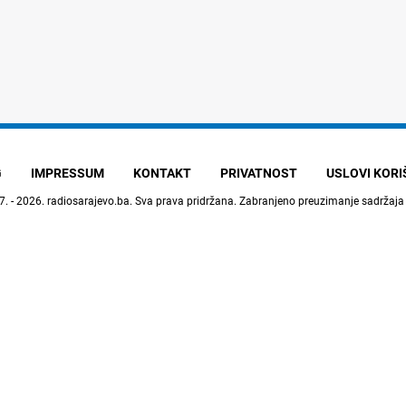
G
IMPRESSUM
KONTAKT
PRIVATNOST
USLOVI KOR
7. - 2026.
radiosarajevo.ba
. Sva prava pridržana. Zabranjeno preuzimanje sadržaja