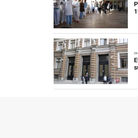
P
1
26
E
s