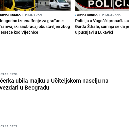
CRNA HRONIKA
I
PRIJE 1 DAN
/
CRNA HRONIKA
I
PRIJE 3 DANA
Neugodno iznenađenje za građane:
Policija u Vogošći pronašla 
Tramvajski saobraćaj obustavljen zbog
Đorđa Ždrale, sumnja se da j
nesreće kod Vijećnice
u pucnjavi u Lukavici
.03.18. 09:38
ćerka ubila majku u Učiteljskom naselju na
vezdari u Beogradu
.03.18. 09:22