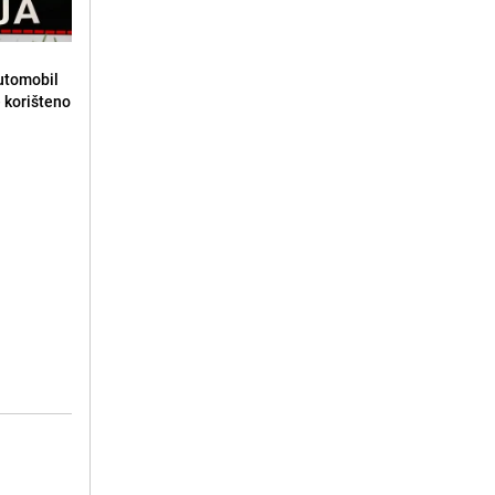
automobil
e korišteno