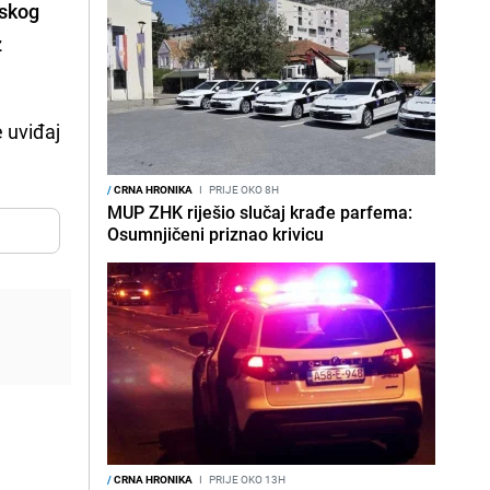
nskog
z
e uviđaj
/
CRNA HRONIKA
I
PRIJE OKO 8H
MUP ZHK riješio slučaj krađe parfema:
Osumnjičeni priznao krivicu
/
CRNA HRONIKA
I
PRIJE OKO 13H