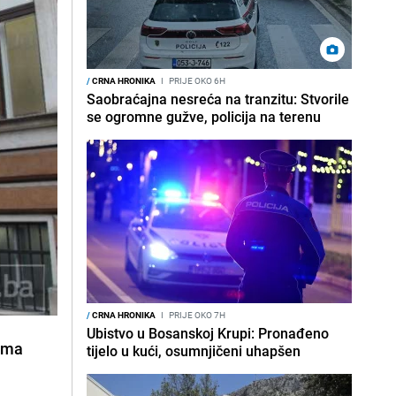
/
CRNA HRONIKA
I
PRIJE OKO 6H
Saobraćajna nesreća na tranzitu: Stvorile
se ogromne gužve, policija na terenu
/
CRNA HRONIKA
I
PRIJE OKO 7H
Ubistvo u Bosanskoj Krupi: Pronađeno
jama
tijelo u kući, osumnjičeni uhapšen