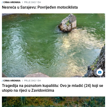
/
CRNA HRONIKA
I
PRIJE OKO 15H
Nesreća u Sarajevu: Povrijeđen motociklista
/
CRNA HRONIKA
I
PRIJE OKO 15H
Tragedija na poznatom kupalištu: Ovo je mladić (24) koji se
utopio na rijeci u Zavidovićima