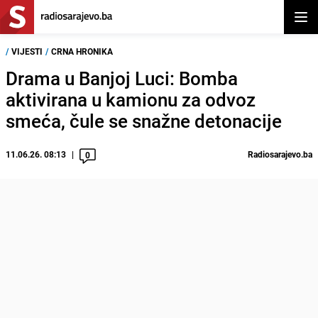
Otvor
/
VIJESTI
/
CRNA HRONIKA
Drama u Banjoj Luci: Bomba
aktivirana u kamionu za odvoz
smeća, čule se snažne detonacije
11.06.26. 08:13
Radiosarajevo.ba
0