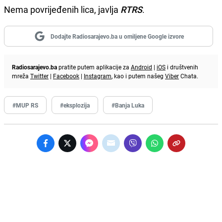
Nema povrijeđenih lica, javlja
RTRS
.
Dodajte Radiosarajevo.ba u omiljene Google izvore
Radiosarajevo.ba
pratite putem aplikacije za
Android
|
iOS
i društvenih
mreža
Twitter
|
Facebook
|
Instagram
, kao i putem našeg
Viber
Chata.
#MUP RS
#eksplozija
#Banja Luka