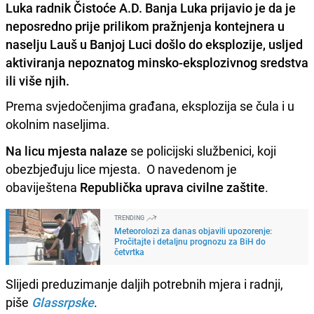
Luka radnik Čistoće A.D. Banja Luka prijavio je da je
neposredno prije prilikom pražnjenja kontejnera u
naselju Lauš u Banjoj Luci došlo do eksplozije, usljed
aktiviranja nepoznatog minsko-eksplozivnog sredstva
ili više njih.
Prema svjedočenjima građana, eksplozija se čula i u
okolnim naseljima.
Na licu mjesta nalaze
se policijski službenici, koji
obezbjeđuju lice mjesta. O navedenom je
obaviještena
Republička uprava civilne zaštite
.
TRENDING
Meteorolozi za danas objavili upozorenje:
Pročitajte i detaljnu prognozu za BiH do
četvrtka
Slijedi preduzimanje daljih potrebnih mjera i radnji,
piše
Glassrpske
.