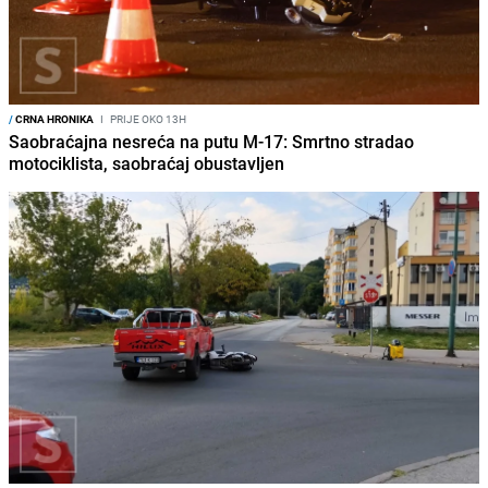
/
CRNA HRONIKA
I
PRIJE OKO 13H
Saobraćajna nesreća na putu M-17: Smrtno stradao
motociklista, saobraćaj obustavljen