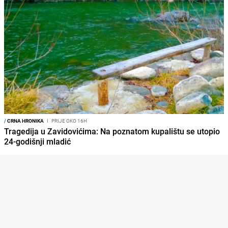
/
CRNA HRONIKA
I
PRIJE OKO 16H
Tragedija u Zavidovićima: Na poznatom kupalištu se utopio
24-godišnji mladić