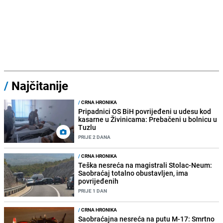
/
Najčitanije
/
CRNA HRONIKA
Pripadnici OS BiH povrijeđeni u udesu kod
kasarne u Živinicama: Prebačeni u bolnicu u
Tuzlu
PRIJE 2 DANA
/
CRNA HRONIKA
Teška nesreća na magistrali Stolac-Neum:
Saobraćaj totalno obustavljen, ima
povrijeđenih
PRIJE 1 DAN
/
CRNA HRONIKA
Saobraćajna nesreća na putu M-17: Smrtno