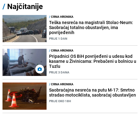
/
Najčitanije
/
CRNA HRONIKA
Teška nesreća na magistrali Stolac-Neum:
Saobraćaj totalno obustavljen, ima
povrijeđenih
PRIJE 1 DAN
/
CRNA HRONIKA
Pripadnici OS BiH povrijeđeni u udesu kod
kasarne u Živinicama: Prebačeni u bolnicu u
Tuzlu
PRIJE 3 DANA
/
CRNA HRONIKA
Saobraćajna nesreća na putu M-17: Smrtno
stradao motociklista, saobraćaj obustavljen
PRIJE OKO 18H