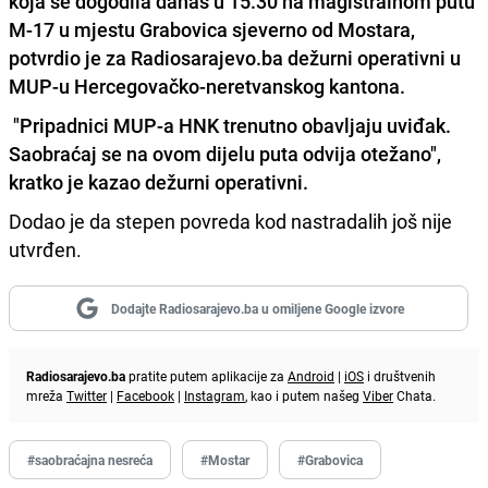
koja se dogodila danas u 15.30 na magistralnom putu
M-17 u mjestu Grabovica sjeverno od Mostara,
potvrdio je za Radiosarajevo.ba dežurni operativni u
MUP-u Hercegovačko-neretvanskog kantona.
"Pripadnici MUP-a HNK trenutno obavljaju uviđak.
Saobraćaj se na ovom dijelu puta odvija otežano",
kratko je kazao dežurni operativni.
Dodao je da stepen povreda kod nastradalih još nije
utvrđen.
Dodajte Radiosarajevo.ba u omiljene Google izvore
Radiosarajevo.ba
pratite putem aplikacije za
Android
|
iOS
i društvenih
mreža
Twitter
|
Facebook
|
Instagram
, kao i putem našeg
Viber
Chata.
#saobraćajna nesreća
#Mostar
#Grabovica