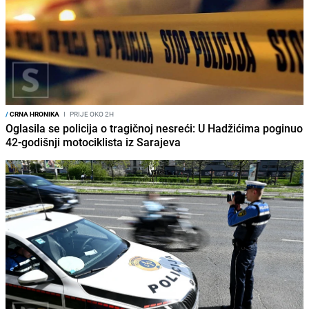
/
CRNA HRONIKA
I
PRIJE OKO 2H
Oglasila se policija o tragičnoj nesreći: U Hadžićima poginuo
42-godišnji motociklista iz Sarajeva