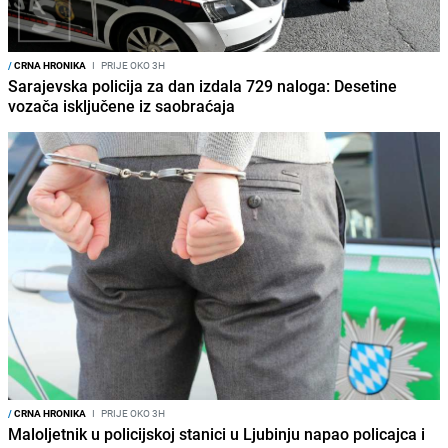
/
CRNA HRONIKA
I
PRIJE OKO 3H
Sarajevska policija za dan izdala 729 naloga: Desetine
vozača isključene iz saobraćaja
/
CRNA HRONIKA
I
PRIJE OKO 3H
Maloljetnik u policijskoj stanici u Ljubinju napao policajca i