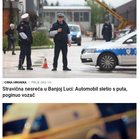
/
CRNA HRONIKA
I
PRIJE OKO 1H
Stravična nesreća u Banjoj Luci: Automobil sletio s puta,
poginuo vozač