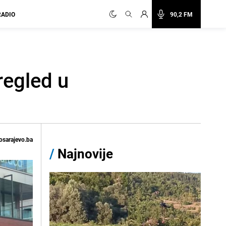
RADIO
90,2 FM
regled u
osarajevo.ba
/
Najnovije