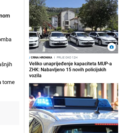
ržnom
bomba
/
CRNA HRONIKA
I
PRIJE OKO 12H
Veliko unaprijeđenje kapaciteta MUP-a
ašnjih
ZHK: Nabavljeno 15 novih policijskih
vozila
ma tome