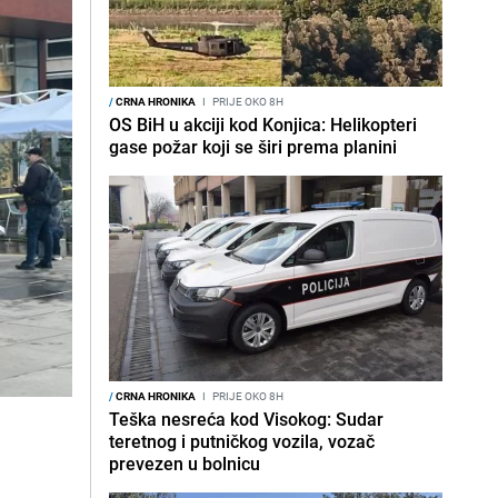
/
CRNA HRONIKA
I
PRIJE OKO 8H
OS BiH u akciji kod Konjica: Helikopteri
gase požar koji se širi prema planini
/
CRNA HRONIKA
I
PRIJE OKO 8H
Teška nesreća kod Visokog: Sudar
teretnog i putničkog vozila, vozač
prevezen u bolnicu