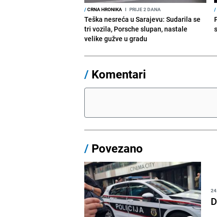
/
CRNA HRONIKA
I
PRIJE 2 DANA
/
Teška nesreća u Sarajevu: Sudarila se
tri vozila, Porsche slupan, nastale
velike gužve u gradu
/
Komentari
/
Povezano
24
D