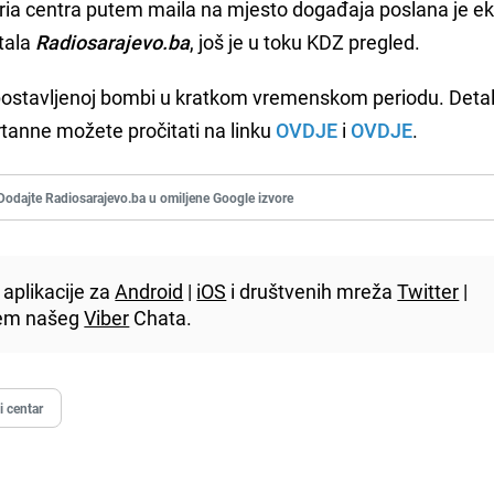
 Aria centra putem maila na mjesto događaja poslana je e
rtala
Radiosarajevo.ba
, još je u toku KDZ pregled.
 postavljenoj bombi u kratkom vremenskom periodu. Detal
rtanne možete pročitati na linku
OVDJE
i
OVDJE
.
Dodajte Radiosarajevo.ba u omiljene Google izvore
aplikacije za
Android
|
iOS
i društvenih mreža
Twitter
|
utem našeg
Viber
Chata.
i centar