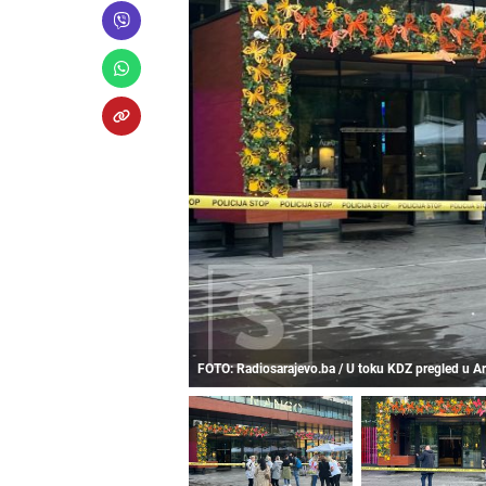
FOTO: Radiosarajevo.ba / U toku KDZ pregled u Ar