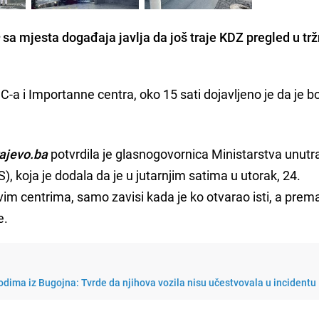
a
sa mjesta događaja javlja da još traje KDZ pregled u t
-a i Importanne centra, oko 15 sati dojavljeno je da je 
ajevo.ba
potvrdila je glasnogovornica Ministarstva unutr
 koja je dodala da je u jutarnjim satima u utorak, 24.
vim centrima, samo zavisi kada je ko otvarao isti, a pre
e.
dima iz Bugojna: Tvrde da njihova vozila nisu učestvovala u incidentu