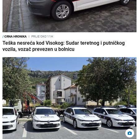
/
CRNA HRONIKA
I
PRIJE OKO 11H
Teška nesreća kod Visokog: Sudar teretnog i putničkog
vozila, vozač prevezen u bolnicu