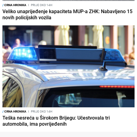
/
CRNA HRONIKA
I
PRIJE OKO 14H
Veliko unaprijeđenje kapaciteta MUP-a ZHK: Nabavljeno 15
novih policijskih vozila
/
CRNA HRONIKA
I
PRIJE OKO 14H
Teška nesreća u Širokom Brijegu: Učestvovala tri
automobila, ima povrijeđenih