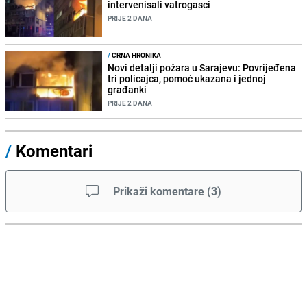
intervenisali vatrogasci
PRIJE 2 DANA
/
CRNA HRONIKA
Novi detalji požara u Sarajevu: Povrijeđena
tri policajca, pomoć ukazana i jednoj
građanki
PRIJE 2 DANA
/
Komentari
Prikaži komentare
(
3
)