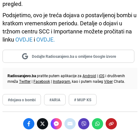
pregled.
Podsjetimo, ovo je treća dojava o postavljenoj bombi u
kratkom vremenskom periodu. Detalje o dojavi u
tržnom centru SCC i Importanne možete pročitati na
linku
OVDJE
i
OVDJE.
Dodajte Radiosarajevo.ba u omiljene Google izvore
Radiosarajevo.ba
pratite putem aplikacije za
Android
|
iOS
i društvenih
mreža
Twitter
|
Facebook
|
Instagram
, kao i putem našeg
Viber
Chata.
#dojava o bombi
#ARIA
# MUP KS