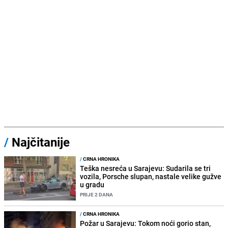
/
Najčitanije
/
CRNA HRONIKA
Teška nesreća u Sarajevu: Sudarila se tri
vozila, Porsche slupan, nastale velike gužve
u gradu
PRIJE 2 DANA
/
CRNA HRONIKA
Požar u Sarajevu: Tokom noći gorio stan,