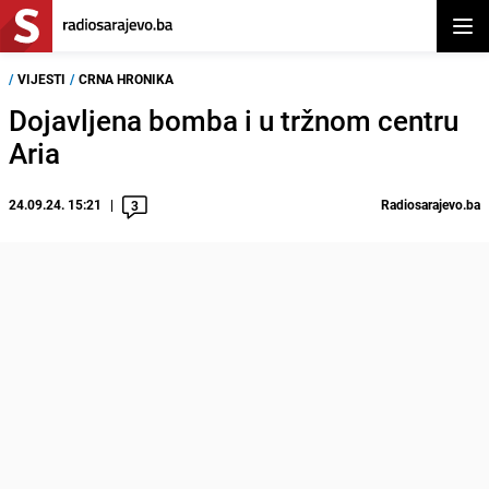
Otvor
/
VIJESTI
/
CRNA HRONIKA
Dojavljena bomba i u tržnom centru
Aria
24.09.24. 15:21
Radiosarajevo.ba
3