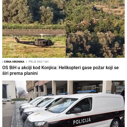
/
CRNA HRONIKA
I
PRIJE OKO 10H
OS BiH u akciji kod Konjica: Helikopteri gase požar koji se
širi prema planini