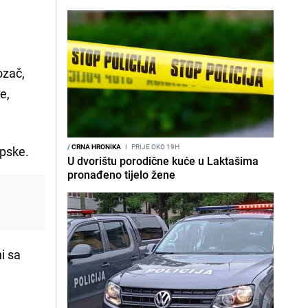
ozač,
e,
/
CRNA HRONIKA
I
PRIJE OKO 19H
rpske.
U dvorištu porodične kuće u Laktašima
pronađeno tijelo žene
ni sa