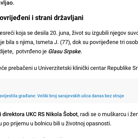
vljao.
vrijeđeni i strani državljani
sreći koja se desila 20. juna, život su izgubili njegov suv
 je bila s njima, Ismeta J. (77), dok su povrijeđene tri osob
 dijete, potvrđeno je
Glasu Srpske.
će prebačeni u Univerzitetski klinički centar Republike S
vijestila građane: Veliki broj sarajevskih ulica danas bez struje
ti direktora UKC RS Nikola Šobot
, radi se o muškarcu i že
 po prijemu u bolnicu bili u životnoj opasnosti.