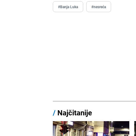
#Banja Luka
#nesreća
/
Najčitanije