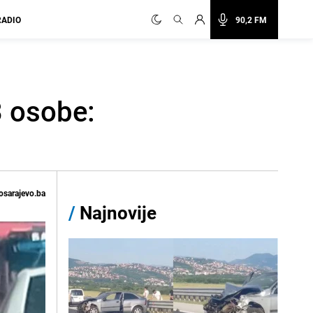
RADIO
90,2 FM
3 osobe:
osarajevo.ba
/
Najnovije