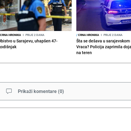
CRNA HRONIKA
I
PRIJE 2 DANA
/
CRNA HRONIKA
I
PRIJE 2 DANA
Ubistvo u Sarajevu, uhapšen 47-
Šta se dešava u sarajevskom 
godišnjak
Vraca? Policija zaprimila doja
na teren
Prikaži komentare
(
0
)