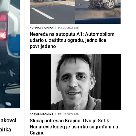
/
CRNA HRONIKA
I
PRIJE OKO 12H
Nesreća na autoputu A1: Automobilom
udario u zaštitnu ogradu, jedno lice
povrijeđeno
/
CRNA HRONIKA
I
PRIJE OKO 14H
ijakovci
Slučaj potresao Krajinu: Ovo je Šefik
Nadarević kojeg je usmrtio sugrađanin u
bitka
Cazinu