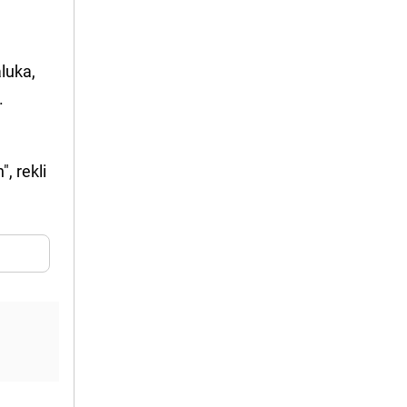
aluka,
.
, rekli