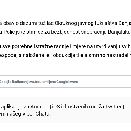
ta obavio dežurni tužilac Okružnog javnog tužilaštva Banj
a Policijske stanice za bezbjednost saobraćaja Banjaluka
u sve potrebne istražne radnje
i mjere na utvrđivanju svih
ode, a naložena je i obdukcija tijela smrtno nastradalih"
Dodajte Radiosarajevo.ba u omiljene Google izvore
aplikacije za
Android
|
iOS
i društvenih mreža
Twitter
|
utem našeg
Viber
Chata.