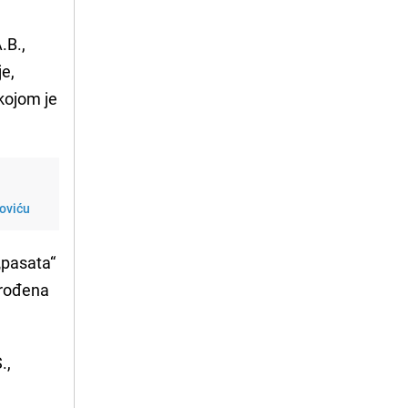
.B.,
je,
 kojom je
loviću
„pasata“
, rođena
.,