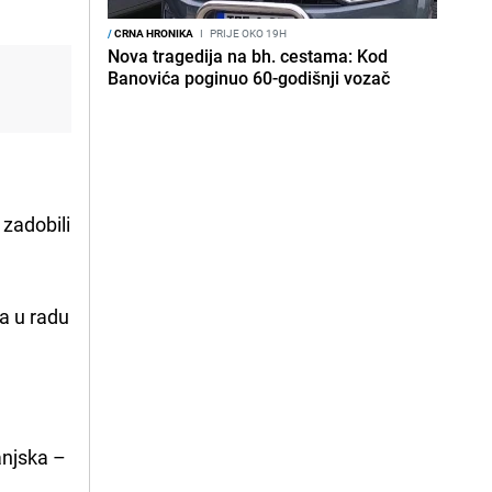
/
CRNA HRONIKA
I
PRIJE OKO 19H
Nova tragedija na bh. cestama: Kod
Banovića poginuo 60-godišnji vozač
 zadobili
a u radu
anjska –