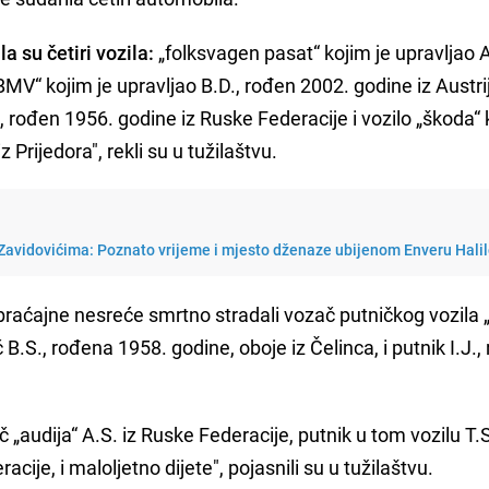
a su četiri vozila:
„folksvagen pasat“ kojim je upravljao A
BMV“ kojim je upravljao B.D., rođen 2002. godine iz Austri
., rođen 1956. godine iz Ruske Federacije i vozilo „škoda“
 Prijedora", rekli su u tužilaštvu.
 Zavidovićima: Poznato vrijeme i mjesto dženaze ubijenom Enveru Hali
obraćajne nesreće smrtno stradali vozač putničkog vozila 
 B.S., rođena 1958. godine, oboje iz Čelinca, i putnik I.J.
 „audija“ A.S. iz Ruske Federacije, putnik u tom vozilu T.S
ije, i maloljetno dijete", pojasnili su u tužilaštvu.