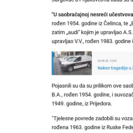
"U saobraćajnoj nesreći učestvoval
rođen 1954. godine iz Čelinca, te „
zatim „audi“ kojim je upravljao A.S
upravljao V.V., rođen 1983. godine iz
24.06.26. 12:24
Nakon tragedije u
Pojasnili su da su prilikom ove sa
B.A., rođen 1954. godine, i suvozač
1949. godine, iz Prijedora.
"Tjelesne povrede zadobili su vozač
rođena 1963. godine iz Ruske Federac