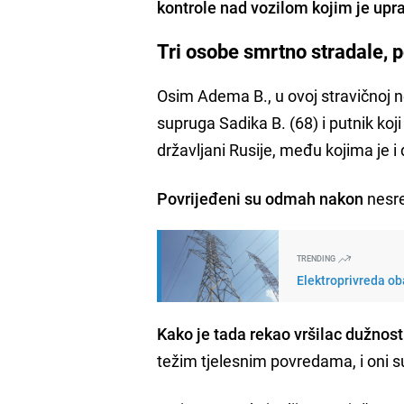
kontrole nad vozilom kojim je upra
Tri osobe smrtno stradale, po
Osim Adema B., u ovoj stravičnoj ne
supruga Sadika B. (68) i putnik koji
državljani Rusije, među kojima je i
Povrijeđeni su odmah nakon
nesre
TRENDING
Elektroprivreda oba
Kako je tada rekao vršilac dužnos
težim tjelesnim povredama, i oni su