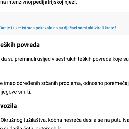
 na intenzivnoj
pedijatrijskoj njezi
.
Banje Luke: Istraga pokazala da su dječaci sami aktivirali kratež
teških povreda
je da su preminuli usljed višestrukih teških povreda koje su
je imao određenih srčanih problema, odnosno poremećaj
 njegove smrti.
 vozila
kružnog tužilaštva, kobna nesreća desila se na putu Iv
 sudarila četiri automobila.