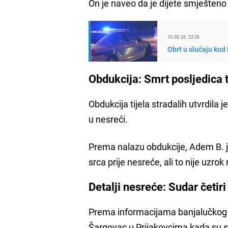
On je naveo da je dijete smješteno
10.06.26. 22:36
Obrt u slučaju kod 
Obdukcija: Smrt posljedica 
Obdukcija tijela stradalih utvrdila 
u nesreći.
Prema nalazu obdukcije, Adem B. 
srca prije nesreće, ali to nije uzrok
Detalji nesreće: Sudar četiri
Prema informacijama banjalučkog O
Šargovac u Prijakovcima kada su se