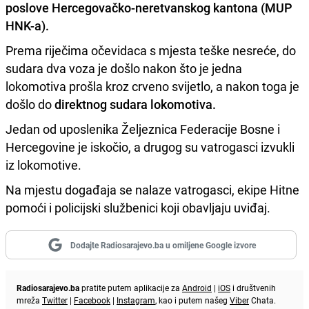
poslove Hercegovačko-neretvanskog kantona (MUP
HNK-a).
Prema riječima očevidaca s mjesta teške nesreće, do
sudara dva voza je došlo nakon što je jedna
lokomotiva prošla kroz crveno svijetlo, a nakon toga je
došlo do
direktnog sudara lokomotiva.
Jedan od uposlenika Željeznica Federacije Bosne i
Hercegovine je iskočio, a drugog su vatrogasci izvukli
iz lokomotive.
Na mjestu događaja se nalaze vatrogasci, ekipe Hitne
pomoći i policijski službenici koji obavljaju uviđaj.
Dodajte Radiosarajevo.ba u omiljene Google izvore
Radiosarajevo.ba
pratite putem aplikacije za
Android
|
iOS
i društvenih
mreža
Twitter
|
Facebook
|
Instagram
, kao i putem našeg
Viber
Chata.