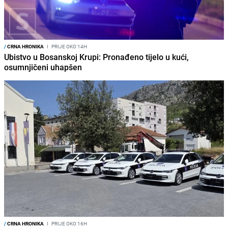
/
CRNA HRONIKA
I
PRIJE OKO 14H
Ubistvo u Bosanskoj Krupi: Pronađeno tijelo u kući,
osumnjičeni uhapšen
/
CRNA HRONIKA
I
PRIJE OKO 16H