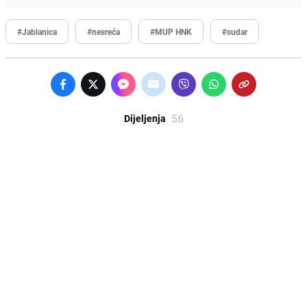
#Jablanica
#nesreća
#MUP HNK
#sudar
56
Dijeljenja