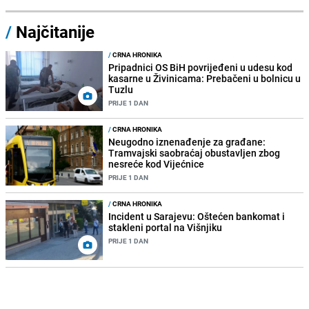
/
Najčitanije
/
CRNA HRONIKA
Pripadnici OS BiH povrijeđeni u udesu kod
kasarne u Živinicama: Prebačeni u bolnicu u
Tuzlu
PRIJE 1 DAN
/
CRNA HRONIKA
Neugodno iznenađenje za građane:
Tramvajski saobraćaj obustavljen zbog
nesreće kod Vijećnice
PRIJE 1 DAN
/
CRNA HRONIKA
Incident u Sarajevu: Oštećen bankomat i
stakleni portal na Višnjiku
PRIJE 1 DAN