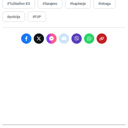
#Tužilaštvo KS
#Sarajevo
#hapšenje
#istraga
#policija
#FUP