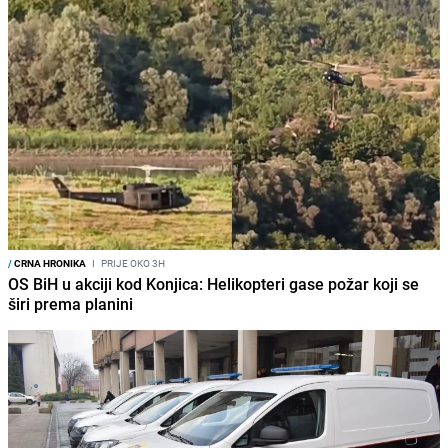
/
CRNA HRONIKA
I
PRIJE OKO 3H
OS BiH u akciji kod Konjica: Helikopteri gase požar koji se
širi prema planini