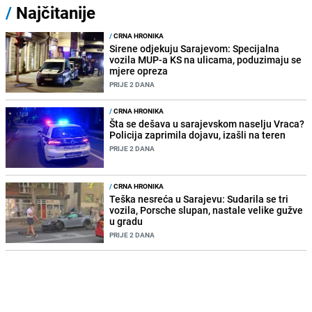
/
Najčitanije
/
CRNA HRONIKA
Sirene odjekuju Sarajevom: Specijalna
vozila MUP-a KS na ulicama, poduzimaju se
mjere opreza
PRIJE 2 DANA
/
CRNA HRONIKA
Šta se dešava u sarajevskom naselju Vraca?
Policija zaprimila dojavu, izašli na teren
PRIJE 2 DANA
/
CRNA HRONIKA
Teška nesreća u Sarajevu: Sudarila se tri
vozila, Porsche slupan, nastale velike gužve
u gradu
PRIJE 2 DANA