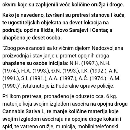
okviru koje su zaplijenili veće količine oružja i droge.
Kako je navedeno, izvršeni su pretresi stanova i kuća,
te ugostiteljskih objekata na devet lokacija na
području općina Ilidža, Novo Sarajevi i Centar, a
uhapšeno je deset osoba.
"Zbog povezanosti sa krivičnim djelom Nedozvoljena
proizvodnja i stavljanje u promet opojnih droga
uhapšene su osobe inicijala:
N.H. (1997.), N.H.
(1974.), H.A. (1993.), Đ.N. (1993.), I.K. (1992.), A.K.
(1991.), S.I. (1991.), A.A. (1997.), A.Ć. (1974.) i A.M.
(1990.)", istaknuto je iz Federalne uprave policije.
Prilikom pretresa, pronađeno je oduzeto cca. 6 kg.
materije koja svojim izgledom
asocira na opojnu drogu
Cannabis Sativa L, te manje količine materija koje
svojim izgledom asociraju na opojne droge kokain i
spid
, te vatreno oružje, municija, mobilni telefonski