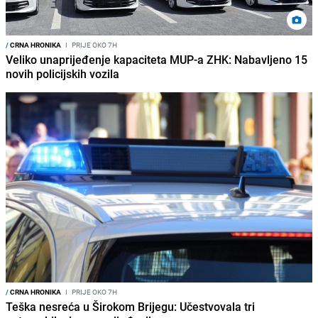
/
CRNA HRONIKA
I
PRIJE OKO 7H
Veliko unaprijeđenje kapaciteta MUP-a ZHK: Nabavljeno 15
novih policijskih vozila
/
CRNA HRONIKA
I
PRIJE OKO 7H
Teška nesreća u Širokom Brijegu: Učestvovala tri