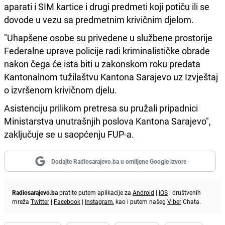
aparati i SIM kartice i drugi predmeti koji potiču ili se
dovode u vezu sa predmetnim krivičnim djelom.
"Uhapšene osobe su privedene u službene prostorije
Federalne uprave policije radi kriminalističke obrade
nakon čega će ista biti u zakonskom roku predata
Kantonalnom tužilaštvu Kantona Sarajevo uz Izvještaj
o izvršenom krivičnom djelu.
Asistenciju prilikom pretresa su pružali pripadnici
Ministarstva unutrašnjih poslova Kantona Sarajevo",
zaključuje se u saopćenju FUP-a.
Dodajte Radiosarajevo.ba u omiljene Google izvore
Radiosarajevo.ba
pratite putem aplikacije za
Android
|
iOS
i društvenih
mreža
Twitter
|
Facebook
|
Instagram
, kao i putem našeg
Viber
Chata.