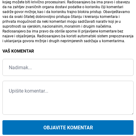
kojeg možete biti krivično procesuirani. Radiosarajevo.ba ima pravo i obavezu
da na zahtjev zvaničnih organa dostavi podatke o korisniku čiji komentari
sadrže govor mržnje, kao i da korisniku trajno blokira pristup. Obaviještavamo
vas da svaki čitatelj dobrovoljno pristupa čitanju i kreiranju komentara i
prihvata mogućnost da neki komentari mogu sadržavati narativ koji je u
suprotnosti sa vjerskim, nacionalnim, moralnim i drugim načelima.
Radiosarajevo.ba ima pravo da obriše sporne ili prijavljene komentare bez
najave i objašnjenja. Radiosarajevo.ba koristi automatski sistem prepoznavanja
i uklanjanja govora mržnje i drugih neprimjerenih sadržaja u komentarima.
VAŠ KOMENTAR
OBJAVITE KOMENTAR