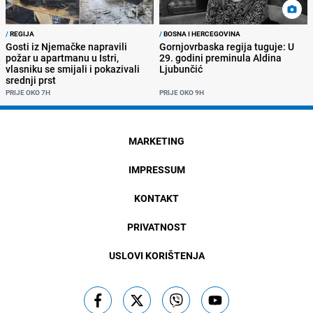
/
REGIJA
/
BOSNA I HERCEGOVINA
Gosti iz Njemačke napravili
Gornjovrbaska regija tuguje: U
požar u apartmanu u Istri,
29. godini preminula Aldina
vlasniku se smijali i pokazivali
Ljubunčić
srednji prst
PRIJE OKO 7H
PRIJE OKO 9H
MARKETING
IMPRESSUM
KONTAKT
PRIVATNOST
USLOVI KORIŠTENJA