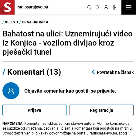
Otvor
/
VIJESTI
/
CRNA HRONIKA
Bahatost na ulici: Uznemirujući video
iz Konjica - vozilom divljao kroz
pješački tunel
/
Komentari (13)
Povratak na članak
Objavite komentar kao gost ili se prijavite.
Prijava
Registracija
NAPOMENA:
Komentari su isključivo lični stavovi autora. Molimo korisnike da
se suzdrže od vrijeđanja, psovanja i pisanja komentara koji podstiču na mržnju.
Strogo zabranjen bilo kakav govor mržnje na portalu radiosarajevo.ba, zbog