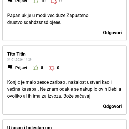
Prijavi
10
0
Papanluk je u modi vec duze.Zapusteno
drustvo.sdahdzsnsd ojeee.
Odgovori
Tito Titin
31.01.2026. 11:29
Prijavi
8
0
Konjic je malo zesce zaribao , nažalost ustvari kao i
većina kasaba . Ne znam odakle se nakupilo ovih Debila
ovoliko al ih ima za izvoza. Bože sačuvaj
Odgovori
Užasan i bolestan um