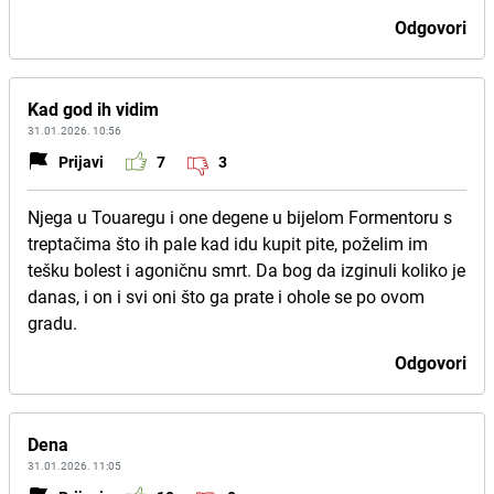
Odgovori
Kad god ih vidim
31.01.2026. 10:56
Prijavi
7
3
Njega u Touaregu i one degene u bijelom Formentoru s
treptačima što ih pale kad idu kupit pite, poželim im
tešku bolest i agoničnu smrt. Da bog da izginuli koliko je
danas, i on i svi oni što ga prate i ohole se po ovom
gradu.
Odgovori
Dena
31.01.2026. 11:05