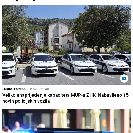
/
CRNA HRONIKA
I
PRIJE OKO 4H
Veliko unaprijeđenje kapaciteta MUP-a ZHK: Nabavljeno 15
novih policijskih vozila