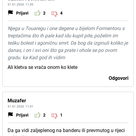
31.01.2026. 11:30
Prijavi
2
4
Njega u Touaregu i one degene u bijelom Formentoru s
treptačima što ih pale kad idu kupit pite, poželim im
tešku bolest i agoničnu smrt. Da bog da izginuli koliko je
danas, i on i svi oni što ga prate i ohole se po ovom
gradu. ka Kad god ih vidim
Ali kletva se vraća onom ko klete
Odgovori
Muzafer
31.01.2026. 11:31
Prijavi
2
1
Da ga vidi zaljeplenog na banderu ili prevrnutog u rijeci