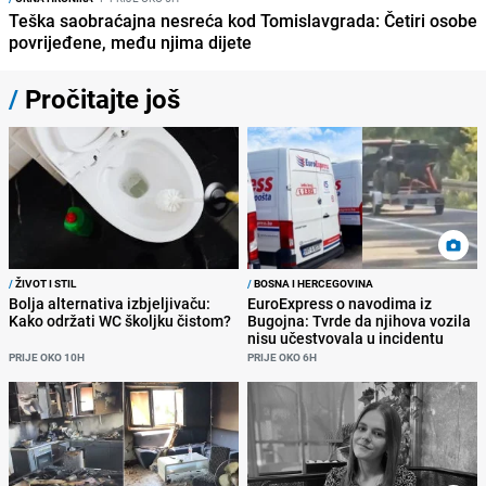
Teška saobraćajna nesreća kod Tomislavgrada: Četiri osobe
povrijeđene, među njima dijete
/
Pročitajte još
/
ŽIVOT I STIL
/
BOSNA I HERCEGOVINA
Bolja alternativa izbjeljivaču:
EuroExpress o navodima iz
Kako održati WC školjku čistom?
Bugojna: Tvrde da njihova vozila
nisu učestvovala u incidentu
PRIJE OKO 10H
PRIJE OKO 6H