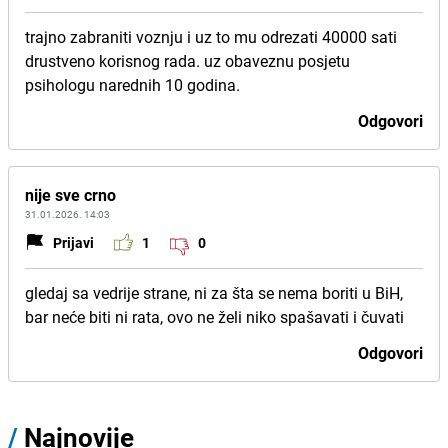
trajno zabraniti voznju i uz to mu odrezati 40000 sati
drustveno korisnog rada. uz obaveznu posjetu
psihologu narednih 10 godina.
Odgovori
nije sve crno
31.01.2026. 14:03
Prijavi
1
0
gledaj sa vedrije strane, ni za šta se nema boriti u BiH,
bar neće biti ni rata, ovo ne želi niko spašavati i čuvati
Odgovori
/
Najnovije