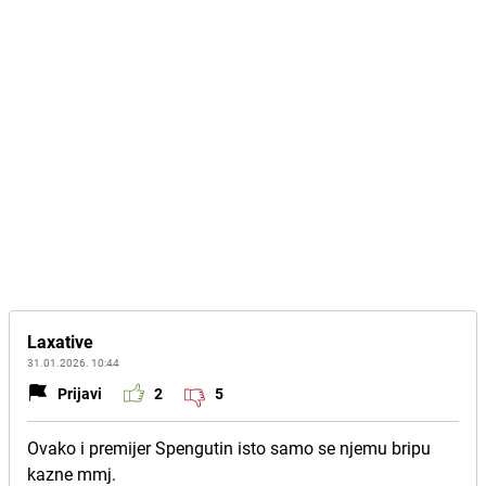
Laxative
31.01.2026. 10:44
Prijavi
2
5
Ovako i premijer Spengutin isto samo se njemu bripu
kazne mmj.