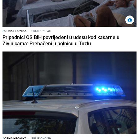
/
CRNA HRONIKA
I
PRIJE OKO 4H
Pripadnici OS BiH povrijeđeni u udesu kod kasarne u
Živinicama: Prebačeni u bolnicu u Tuzlu
/
CRNA HRONIKA
I
PRIJE OKO 5H