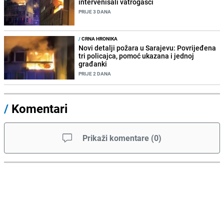
intervenisali vatrogasci
PRIJE 3 DANA
/
CRNA HRONIKA
Novi detalji požara u Sarajevu: Povrijeđena
tri policajca, pomoć ukazana i jednoj
građanki
PRIJE 2 DANA
/
Komentari
Prikaži komentare
(
0
)