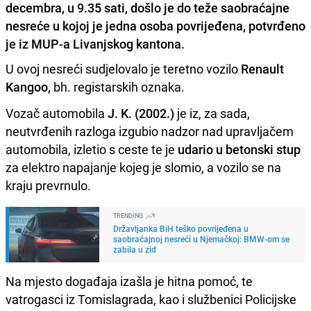
decembra, u 9.35 sati, došlo je do teže saobraćajne
nesreće u kojoj je jedna osoba povrijeđena, potvrđeno
je iz MUP-a Livanjskog kantona.
U ovoj nesreći sudjelovalo je teretno vozilo
Renault
Kangoo,
bh. registarskih oznaka.
Vozač automobila
J. K. (2002.)
je iz, za sada,
neutvrđenih razloga izgubio nadzor nad upravljačem
automobila, izletio s ceste te je
udario u betonski stup
za elektro napajanje kojeg je slomio, a vozilo se na
kraju prevrnulo.
TRENDING
Državljanka BiH teško povrijeđena u
saobraćajnoj nesreći u Njemačkoj: BMW-om se
zabila u zid
Na mjesto događaja izašla je hitna pomoć, te
vatrogasci iz Tomislagrada, kao i službenici Policijske