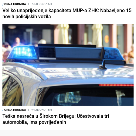
/
CRNA HRONIKA
I
PRIJE OKO 16H
Veliko unaprijeđenje kapaciteta MUP-a ZHK: Nabavljeno 15
novih policijskih vozila
/
CRNA HRONIKA
I
PRIJE OKO 16H
Teška nesreća u Širokom Brijegu: Učestvovala tri
automobila, ima povrijeđenih