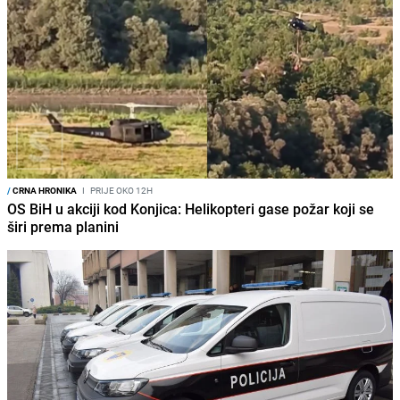
/
CRNA HRONIKA
I
PRIJE OKO 12H
OS BiH u akciji kod Konjica: Helikopteri gase požar koji se
širi prema planini