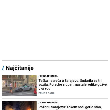
/
Najčitanije
/
CRNA HRONIKA
Teška nesreća u Sarajevu: Sudarila se tri
vozila, Porsche slupan, nastale velike gužve
u gradu
PRIJE 2 DANA
/
CRNA HRONIKA
Požar u Sarajevu: Tokom noći gorio stan,