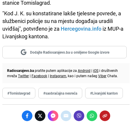
stanice Tomislagrad.
"Kod J. K. su konstatirane lakše tjelesne povrede, a
službenici policije su na mjestu događaja uradili
uviđšaj", potvrđeno je za
Hercegovina.info
iz MUP-a
Livanjskog kantona.
Dodajte Radiosarajevo.ba u omiljene Google izvore
Radiosarajevo.ba
pratite putem aplikacije za
Android
|
iOS
i društvenih
mreža
Twitter
|
Facebook
|
Instagram
, kao i putem našeg
Viber
Chata.
#Tomislavgrad
#saobraćajna nesreća
#Livanjski kanton