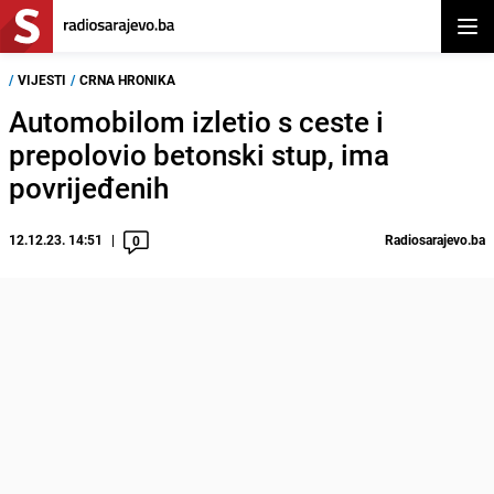
Otvor
/
VIJESTI
/
CRNA HRONIKA
Automobilom izletio s ceste i
prepolovio betonski stup, ima
povrijeđenih
12.12.23. 14:51
Radiosarajevo.ba
0