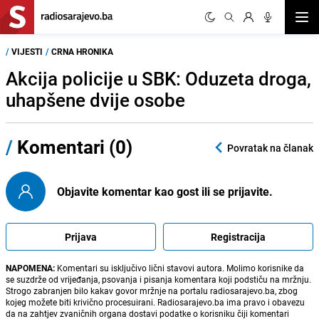
Otvor
/
VIJESTI
/
CRNA HRONIKA
Akcija policije u SBK: Oduzeta droga,
uhapšene dvije osobe
/
Komentari (0)
Povratak na članak
Objavite komentar kao gost ili se prijavite.
Prijava
Registracija
NAPOMENA:
Komentari su isključivo lični stavovi autora. Molimo korisnike da
se suzdrže od vrijeđanja, psovanja i pisanja komentara koji podstiču na mržnju.
Strogo zabranjen bilo kakav govor mržnje na portalu radiosarajevo.ba, zbog
kojeg možete biti krivično procesuirani. Radiosarajevo.ba ima pravo i obavezu
da na zahtjev zvaničnih organa dostavi podatke o korisniku čiji komentari