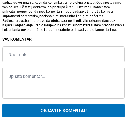
sadrže govor mržnje, kao i da korisniku trajno blokira pristup. Obaviještavamo
vas da svaki čitatelj dobrovoljno pristupa čitanju i kreiranju komentara i
prihvata mogućnost da neki komentari mogu sadržavati narativ koji je u
suprotnosti sa vjerskim, nacionalnim, moralnim i drugim načelima.
Radiosarajevo.ba ima pravo da obriše sporne ili prijavljene komentare bez
najave i objašnjenja. Radiosarajevo.ba koristi automatski sistem prepoznavanja
i uklanjanja govora mržnje i drugih neprimjerenih sadržaja u komentarima.
VAŠ KOMENTAR
OBJAVITE KOMENTAR