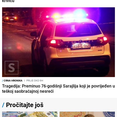
krivicu
/
CRNA HRONIKA
I
PRIJE OKO 9H
Tragedija: Preminuo 76-godišnji Sarajlija koji je povrijeđen u
teškoj saobraćajnoj nesreći
/
Pročitajte još