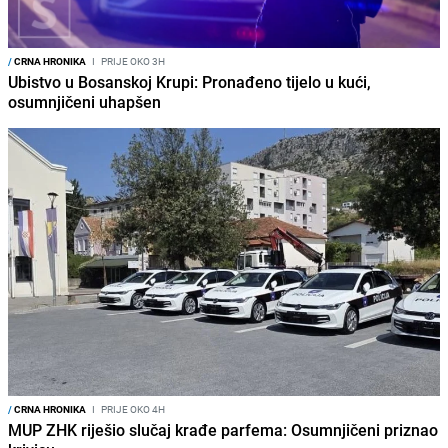
/
CRNA HRONIKA
I
PRIJE OKO 3H
Ubistvo u Bosanskoj Krupi: Pronađeno tijelo u kući,
osumnjičeni uhapšen
/
CRNA HRONIKA
I
PRIJE OKO 4H
MUP ZHK riješio slučaj krađe parfema: Osumnjičeni priznao