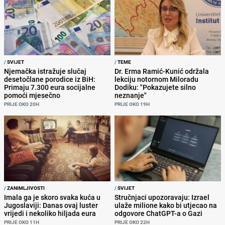
/
SVIJET
/
TEME
Njemačka istražuje slučaj
Dr. Erma Ramić-Kunić održala
desetočlane porodice iz BiH:
lekciju notornom Miloradu
Primaju 7.300 eura socijalne
Dodiku: "Pokazujete silno
pomoći mjesečno
neznanje"
PRIJE OKO 20H
PRIJE OKO 19H
/
ZANIMLJIVOSTI
/
SVIJET
Imala ga je skoro svaka kuća u
Stručnjaci upozoravaju: Izrael
Jugoslaviji: Danas ovaj luster
ulaže milione kako bi utjecao na
vrijedi i nekoliko hiljada eura
odgovore ChatGPT-a o Gazi
PRIJE OKO 11H
PRIJE OKO 22H