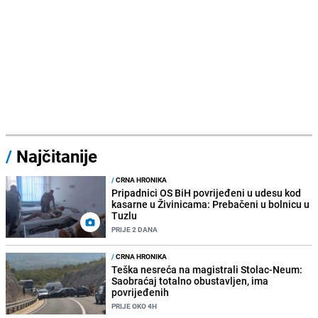
/
Najčitanije
/
CRNA HRONIKA
Pripadnici OS BiH povrijeđeni u udesu kod
kasarne u Živinicama: Prebačeni u bolnicu u
Tuzlu
PRIJE 2 DANA
/
CRNA HRONIKA
Teška nesreća na magistrali Stolac-Neum:
Saobraćaj totalno obustavljen, ima
povrijeđenih
PRIJE OKO 4H