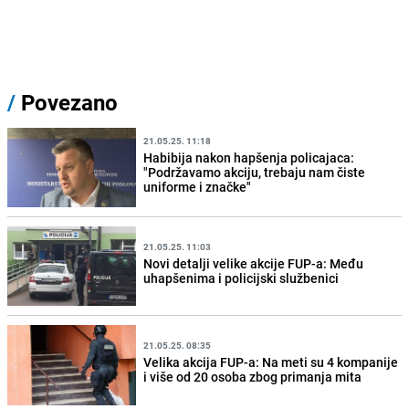
/
Povezano
21.05.25. 11:18
Habibija nakon hapšenja policajaca:
"Podržavamo akciju, trebaju nam čiste
uniforme i značke"
21.05.25. 11:03
Novi detalji velike akcije FUP-a: Među
uhapšenima i policijski službenici
21.05.25. 08:35
Velika akcija FUP-a: Na meti su 4 kompanije
i više od 20 osoba zbog primanja mita