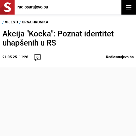
Otvor
/
VIJESTI
/
CRNA HRONIKA
Akcija "Kocka": Poznat identitet
uhapšenih u RS
21.05.25. 11:26
Radiosarajevo.ba
0