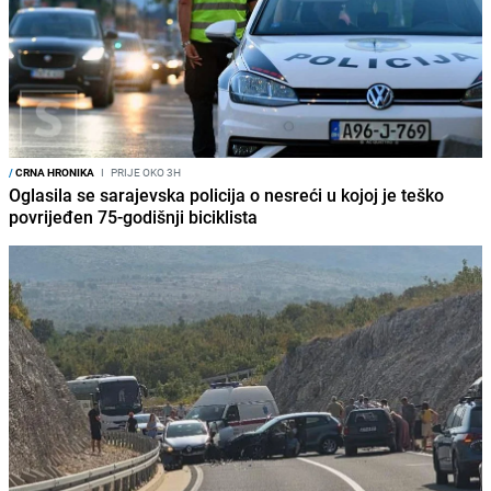
/
CRNA HRONIKA
I
PRIJE OKO 3H
Oglasila se sarajevska policija o nesreći u kojoj je teško
povrijeđen 75-godišnji biciklista