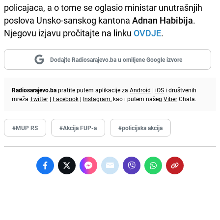
policajaca, a o tome se oglasio ministar unutrašnjih
poslova Unsko-sanskog kantona
Adnan Habibija
.
Njegovu izjavu pročitajte na linku
OVDJE
.
Dodajte Radiosarajevo.ba u omiljene Google izvore
Radiosarajevo.ba
pratite putem aplikacije za
Android
|
iOS
i društvenih
mreža
Twitter
|
Facebook
|
Instagram
, kao i putem našeg
Viber
Chata.
#MUP RS
#Akcija FUP-a
#policijska akcija