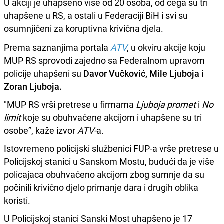
U akciji je uhapšeno više od 20 osoba, od čega su tri
uhapšene u RS, a ostali u Federaciji BiH i svi su
osumnjičeni za koruptivna krivična djela.
Prema saznanjima portala
ATV
, u okviru akcije koju
MUP RS sprovodi zajedno sa Federalnom upravom
policije uhapšeni su
Davor Vučković, Mile Ljuboja i
Zoran Ljuboja.
"MUP RS vrši pretrese u firmama
Ljuboja promet
i
No
limit
koje su obuhvaćene akcijom i uhapšene su tri
osobe”, kaže izvor
ATV-
a.
Istovremeno policijski službenici FUP-a vrše pretrese u
Policijskoj stanici u Sanskom Mostu, budući da je više
policajaca obuhvaćeno akcijom zbog sumnje da su
počinili krivično djelo primanje dara i drugih oblika
koristi.
U Policijskoj stanici Sanski Most uhapšeno je 17