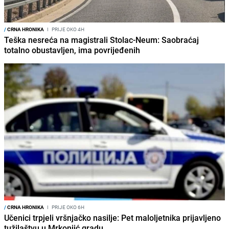
/
CRNA HRONIKA
I
PRIJE OKO 4H
Teška nesreća na magistrali Stolac-Neum: Saobraćaj
totalno obustavljen, ima povrijeđenih
/
CRNA HRONIKA
I
PRIJE OKO 6H
Učenici trpjeli vršnjačko nasilje: Pet maloljetnika prijavljeno
tužilaštvu u Mrkonjić gradu