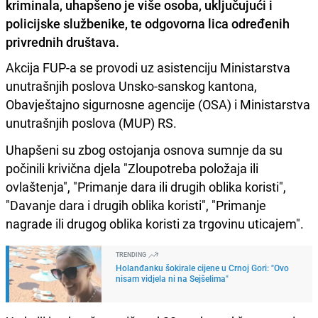
kriminala, uhapšeno je više osoba, uključujući i
policijske službenike, te odgovorna lica određenih
privrednih društava.
Akcija FUP-a se provodi uz asistenciju Ministarstva
unutrašnjih poslova Unsko-sanskog kantona,
Obavještajno sigurnosne agencije (OSA) i Ministarstva
unutrašnjih poslova (MUP) RS.
Uhapšeni su zbog ostojanja osnova sumnje da su
počinili krivična djela "Zloupotreba položaja ili
ovlaštenja", "Primanje dara ili drugih oblika koristi",
"Davanje dara i drugih oblika koristi", "Primanje
nagrade ili drugog oblika koristi za trgovinu uticajem".
TRENDING
Holanđanku šokirale cijene u Crnoj Gori: "Ovo
nisam vidjela ni na Sejšelima"