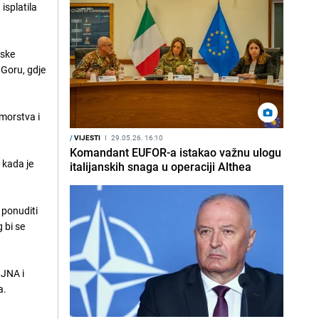
isplatila
rske
 Goru, gdje
morstva i
/
VIJESTI
I
29.05.26. 16:10
Komandant EUFOR-a istakao važnu ulogu
 kada je
italijanskih snaga u operaciji Althea
 ponuditi
 bi se
 JNA i
a.