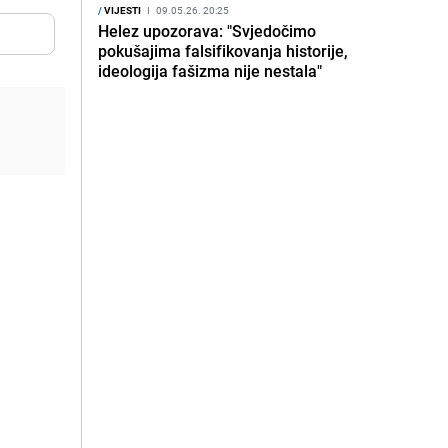
/
VIJESTI
I
09.05.26. 20:25
Helez upozorava: "Svjedočimo
pokušajima falsifikovanja historije,
ideologija fašizma nije nestala"