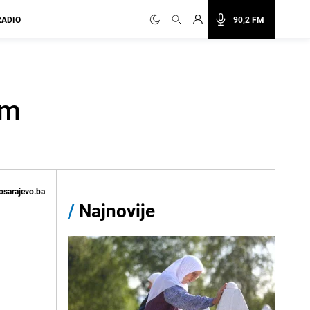
RADIO
90,2 FM
im
osarajevo.ba
/
Najnovije