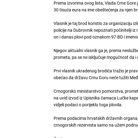
Prema izvorima ovog lista, Vlada Crne Gore 
30 tisuća eura na ime obeštećenja za njen br
Vlasnik je taj brod koristio za organizaciju 
policije na Dubrovnik nepoznati počinitelji i
on i danas plovi pod oznakom 97-BD i imeno
Njegov aktualni vlasnik ga je, prema nesluž
prometa, pa se ne isključuje mogućnost da i 
Prvi vlasnik ukradenog brodića tražio je pra
obećao da državu Crnu Goru neće tužiti M
Crnogorsko ministarstvo pomorstva, prometa i
na uvid izvod iz Upisnika čamaca Lučke kape
vidjeli podaci o porijeklu toga plovila.
Prema podacima hrvatskih državnih organa, 
crnogorskih rezervista samo na užem području