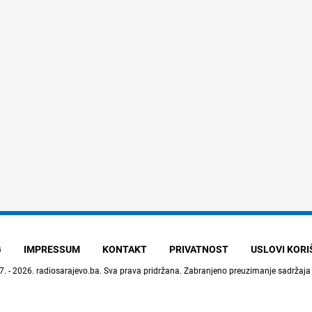
G
IMPRESSUM
KONTAKT
PRIVATNOST
USLOVI KOR
7. - 2026.
radiosarajevo.ba
. Sva prava pridržana. Zabranjeno preuzimanje sadržaja