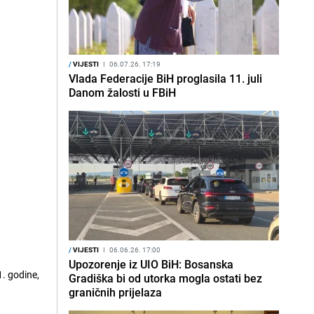
/
VIJESTI
I
06.07.26. 17:19
Vlada Federacije BiH proglasila 11. juli
Danom žalosti u FBiH
/
VIJESTI
I
06.06.26. 17:00
Upozorenje iz UIO BiH: Bosanska
. godine,
Gradiška bi od utorka mogla ostati bez
graničnih prijelaza