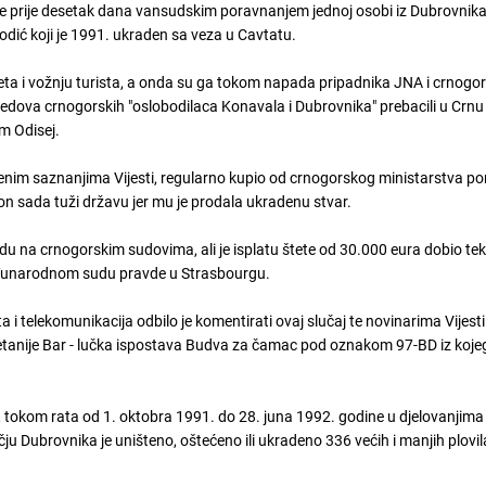
je prije desetak dana vansudskim poravnanjem jednoj osobi iz Dubrovnika 
odić koji je 1991. ukraden sa veza u Cavtatu.
izleta i vožnju turista, a onda su ga tokom napada pripadnika JNA i crnogo
z redova crnogorskih "oslobodilaca Konavala i Dubrovnika" prebacili u Crnu
m Odisej.
benim saznanjima Vijesti, regularno kupio od crnogorskog ministarstva po
on sada tuži državu jer mu je prodala ukradenu stvar.
vdu na crnogorskim sudovima, ali je isplatu štete od 30.000 eura dobio tek
eđunarodnom sudu pravde u Strasbourgu.
 telekomunikacija odbilo je komentirati ovaj slučaj te novinarima Vijesti
tanije Bar - lučka ispostava Budva za čamac pod oznakom 97-BD iz kojeg
tokom rata od 1. oktobra 1991. do 28. juna 1992. godine u djelovanjima
 Dubrovnika je uništeno, oštećeno ili ukradeno 336 većih i manjih plovil