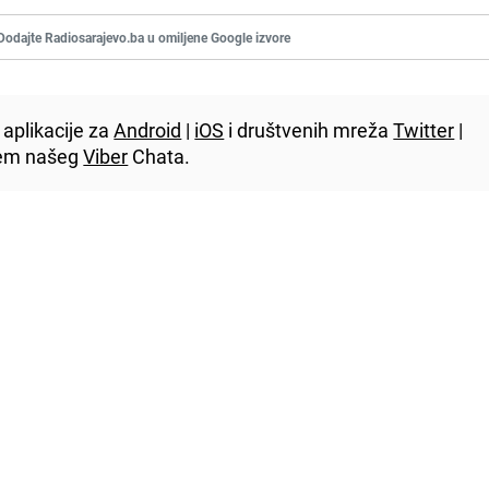
Dodajte Radiosarajevo.ba u omiljene Google izvore
aplikacije za
Android
|
iOS
i društvenih mreža
Twitter
|
utem našeg
Viber
Chata.