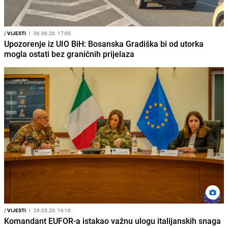
/
VIJESTI
I
06.06.26. 17:00
Upozorenje iz UIO BiH: Bosanska Gradiška bi od utorka
mogla ostati bez graničnih prijelaza
/
VIJESTI
I
29.05.26. 16:10
Komandant EUFOR-a istakao važnu ulogu italijanskih snaga