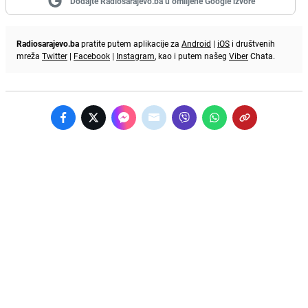
Dodajte Radiosarajevo.ba u omiljene Google izvore
Radiosarajevo.ba
pratite putem aplikacije za
Android
|
iOS
i društvenih
mreža
Twitter
|
Facebook
|
Instagram
, kao i putem našeg
Viber
Chata.