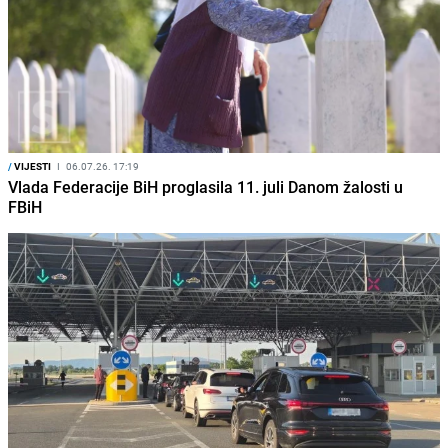
/
VIJESTI
I
06.07.26. 17:19
Vlada Federacije BiH proglasila 11. juli Danom žalosti u
FBiH