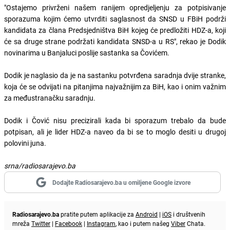
"Ostajemo privrženi našem ranijem opredjeljenju za potpisivanje
sporazuma kojim ćemo utvrditi saglasnost da SNSD u FBiH podrži
kandidata za člana Predsjedništva BiH kojeg će predložiti HDZ-a, koji
će sa druge strane podržati kandidata SNSD-a u RS", rekao je Dodik
novinarima u Banjaluci poslije sastanka sa Čovićem.
Dodik je naglasio da je na sastanku potvrđena saradnja dvije stranke,
koja će se odvijati na pitanjima najvažnijim za BiH, kao i onim važnim
za međustranačku saradnju.
Dodik i Čović nisu precizirali kada bi sporazum trebalo da bude
potpisan, ali je lider HDZ-a naveo da bi se to moglo desiti u drugoj
polovini juna.
srna/radiosarajevo.ba
Dodajte Radiosarajevo.ba u omiljene Google izvore
Radiosarajevo.ba
pratite putem aplikacije za
Android
|
iOS
i društvenih
mreža
Twitter
|
Facebook
|
Instagram
, kao i putem našeg
Viber
Chata.