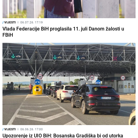
/
VIJESTI
I
06.07.26. 17:19
Vlada Federacije BiH proglasila 11. juli Danom žalosti u
FBiH
/
VIJESTI
I
06.06.26. 17:00
Upozorenje iz UIO BiH: Bosanska Gradiška bi od utorka