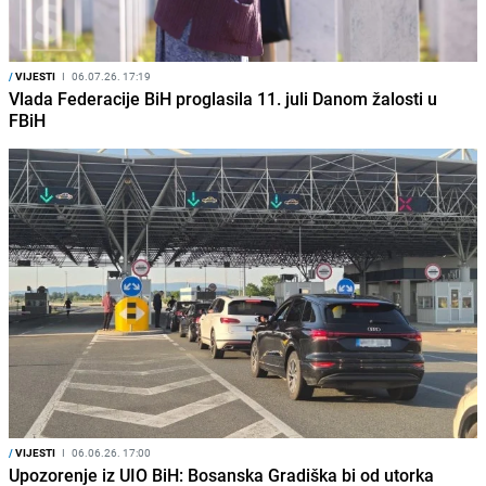
/
VIJESTI
I
06.07.26. 17:19
Vlada Federacije BiH proglasila 11. juli Danom žalosti u
FBiH
/
VIJESTI
I
06.06.26. 17:00
Upozorenje iz UIO BiH: Bosanska Gradiška bi od utorka