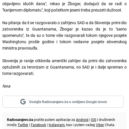
objavljeno idućih dana", rekao je Žbogar, dodajući da se radi o
"karijernom diplomatu", koji početkom jeseni treba preuzeti dužnost.
Na pitanja da li se razgovaralo o zahtjevu SAD-a da Slovenija primi dio
zatvorenika iz Guantanama, Žbogar je kazao da je to "samo
spomenuto", te da su o tome više razgovarali tokom njegove posjete
Washingtonu prošle godine i tokom nedavne posjete slovenskog
ministra pravosuđa.
Slovenija je ranije otklonila američki zahtjev da primi dio zatvorenika
optuženih za terorizam iz Guantanama, no SAD je i dalje spreman o
tome razgovarati.
fena
Dodajte Radiosarajevo.ba u omiljene Google izvore
Radiosarajevo.ba
pratite putem aplikacije za
Android
|
iOS
i društvenih
mreža
Twitter
|
Facebook
|
Instagram
, kao i putem našeg
Viber
Chata.