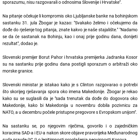
sporazumu, nisu razgovarali o odnosima Slovenije i Hrvatske".
Na pitanje očekuje li kompromis oko Ljubljanske banke na bohinjskom
sastanku 31. jula Žbogar je kazao: "Svakako želimo i očekujemo da
dođe do rješenje tog pitanja, znate kakvo je naše stajalište." "Nadamo
se da će sastanak na Bohinju, kao i onaj prije godinu dana, donijeti
rezultat", dodao je.
Slovenski premijer Borut Pahor i hrvatska premijerka Jadranka Kosor
su na sastanku prije godinu dana postigli sporazum o arbitraži oko
morske granice.
Slovenski ministar je istakao kako je s Clinton razgovarao o potrebi
što skorijeg rješavanja spora oko imena Makedonije. Žbogar je rekao
kako su se suglasili da je "sada trenutak da dođe do dogovora oko
Makedonije, kako bi Makedonija u novembru dobila pozivnicu za
NATO, a u decembru počele pristupne pregovore s Evropskom unijom".
Na sastanku se, po njegovim riječima, govorilo i o zajedničkim
koracima SAD-a i EU-a nakon skore objave pravorijeka Međunarodnog
suda pravde (ICJ) o legitimnosti proglašenja neovisnosti Kosova.