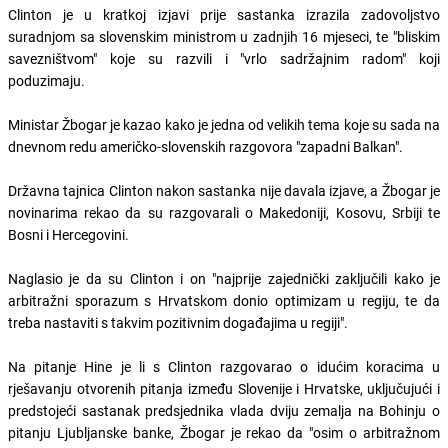
Clinton je u kratkoj izjavi prije sastanka izrazila zadovoljstvo
suradnjom sa slovenskim ministrom u zadnjih 16 mjeseci, te "bliskim
savezništvom" koje su razvili i "vrlo sadržajnim radom" koji
poduzimaju.
Ministar Žbogar je kazao kako je jedna od velikih tema koje su sada na
dnevnom redu američko-slovenskih razgovora "zapadni Balkan".
Državna tajnica Clinton nakon sastanka nije davala izjave, a Žbogar je
novinarima rekao da su razgovarali o Makedoniji, Kosovu, Srbiji te
Bosni i Hercegovini.
Naglasio je da su Clinton i on "najprije zajednički zaključili kako je
arbitražni sporazum s Hrvatskom donio optimizam u regiju, te da
treba nastaviti s takvim pozitivnim događajima u regiji".
Na pitanje Hine je li s Clinton razgovarao o idućim koracima u
rješavanju otvorenih pitanja između Slovenije i Hrvatske, uključujući i
predstojeći sastanak predsjednika vlada dviju zemalja na Bohinju o
pitanju Ljubljanske banke, Žbogar je rekao da "osim o arbitražnom