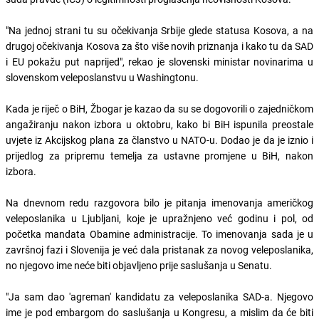
"Na jednoj strani tu su očekivanja Srbije glede statusa Kosova, a na
drugoj očekivanja Kosova za što više novih priznanja i kako tu da SAD
i EU pokažu put naprijed", rekao je slovenski ministar novinarima u
slovenskom veleposlanstvu u Washingtonu.
Kada je riječ o BiH, Žbogar je kazao da su se dogovorili o zajedničkom
angažiranju nakon izbora u oktobru, kako bi BiH ispunila preostale
uvjete iz Akcijskog plana za članstvo u NATO-u. Dodao je da je iznio i
prijedlog za pripremu temelja za ustavne promjene u BiH, nakon
izbora.
Na dnevnom redu razgovora bilo je pitanja imenovanja američkog
veleposlanika u Ljubljani, koje je upražnjeno već godinu i pol, od
početka mandata Obamine administracije. To imenovanja sada je u
završnoj fazi i Slovenija je već dala pristanak za novog veleposlanika,
no njegovo ime neće biti objavljeno prije saslušanja u Senatu.
"Ja sam dao 'agreman' kandidatu za veleposlanika SAD-a. Njegovo
ime je pod embargom do saslušanja u Kongresu, a mislim da će biti