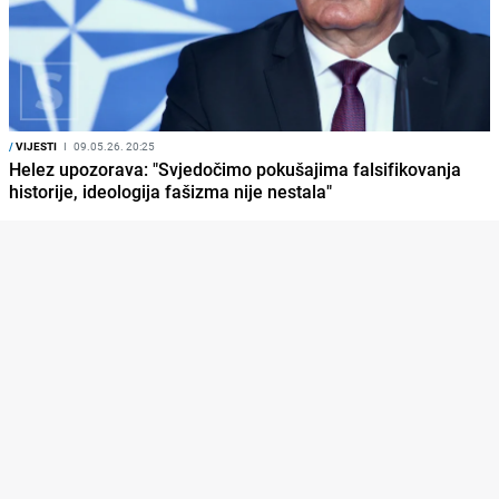
/
VIJESTI
I
09.05.26. 20:25
Helez upozorava: "Svjedočimo pokušajima falsifikovanja
historije, ideologija fašizma nije nestala"