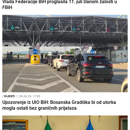
Vlada Federacije BiH proglasila 11. juli Danom žalosti u
FBiH
/
VIJESTI
I
06.06.26. 17:00
Upozorenje iz UIO BiH: Bosanska Gradiška bi od utorka
mogla ostati bez graničnih prijelaza