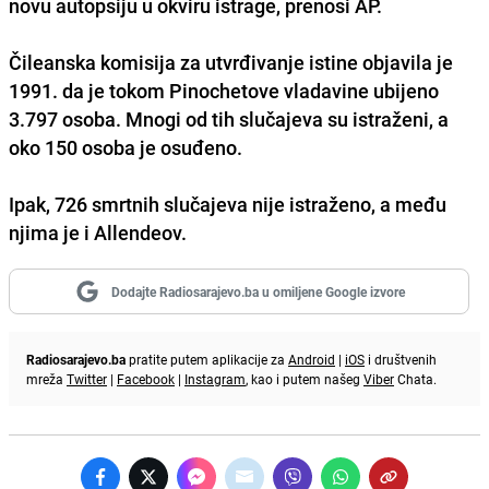
novu autopsiju u okviru istrage, prenosi AP.
Čileanska komisija za utvrđivanje istine objavila je
1991. da je tokom Pinochetove vladavine ubijeno
3.797 osoba. Mnogi od tih slučajeva su istraženi, a
oko 150 osoba je osuđeno.
Ipak, 726 smrtnih slučajeva nije istraženo, a među
njima je i Allendeov.
Dodajte Radiosarajevo.ba u omiljene Google izvore
Radiosarajevo.ba
pratite putem aplikacije za
Android
|
iOS
i društvenih
mreža
Twitter
|
Facebook
|
Instagram
, kao i putem našeg
Viber
Chata.