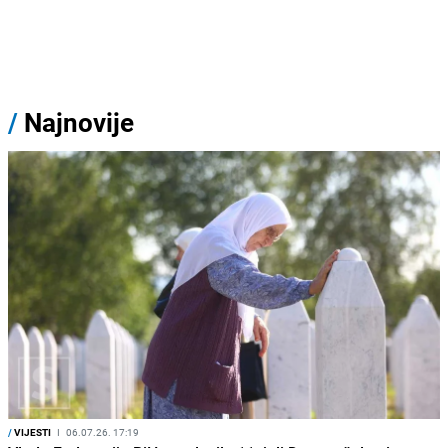
/
Najnovije
/
VIJESTI
I
06.07.26. 17:19